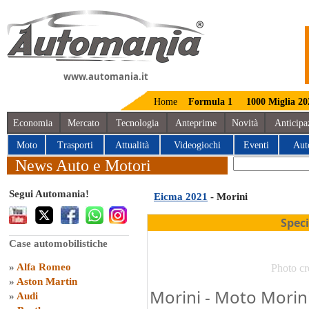
www.automania.it
Home
Formula 1
1000 Miglia 20
Economia
Mercato
Tecnologia
Anteprime
Novità
Anticipa
Moto
Trasporti
Attualità
Videogiochi
Eventi
Aut
News Auto e Motori
Segui Automania!
Eicma 2021
- Morini
Spec
Case automobilistiche
»
Alfa Romeo
Photo cr
»
Aston Martin
Morini - Moto Mori
»
Audi