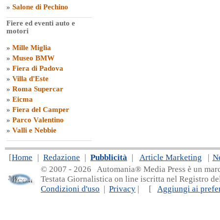
»
Salone di Pechino
Fiere ed eventi auto e
motori
»
Mille Miglia
»
Museo BMW
»
Fiera di Padova
»
Villa d'Este
»
Roma Supercar
»
Eicma
»
Fiera del Camper
»
Parco Valentino
»
Valli e Nebbie
[
Home
|
Redazione
|
Pubblicità
|
Article Marketing
|
N
© 2007 - 20
26 Automania® Media Press è un marchio 
Testata Giornalistica on line iscritta nel Registro d
Condizioni d'uso
|
Privacy
| [
Aggiungi ai prefer