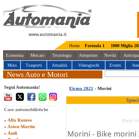
www.automania.it
Home
Formula 1
1000 Miglia 20
Economia
Mercato
Tecnologia
Anteprime
Novità
Anticipa
Moto
Trasporti
Attualità
Videogiochi
Eventi
Aut
News Auto e Motori
Segui Automania!
Eicma 2021
- Morini
Spec
Case automobilistiche
»
Alfa Romeo
Photo cr
»
Aston Martin
Morini - Bike morini
»
Audi