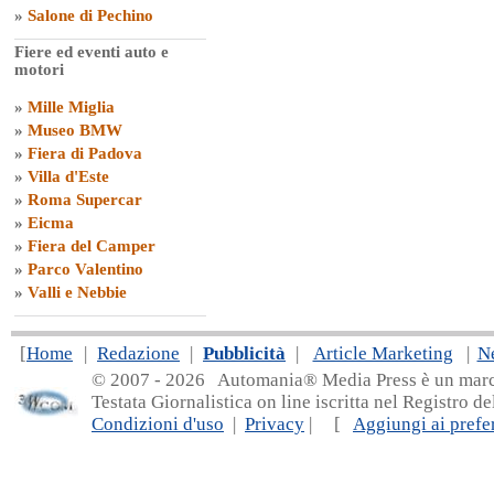
»
Salone di Pechino
Fiere ed eventi auto e
motori
»
Mille Miglia
»
Museo BMW
»
Fiera di Padova
»
Villa d'Este
»
Roma Supercar
»
Eicma
»
Fiera del Camper
»
Parco Valentino
»
Valli e Nebbie
[
Home
|
Redazione
|
Pubblicità
|
Article Marketing
|
N
© 2007 - 20
26 Automania® Media Press è un marchio 
Testata Giornalistica on line iscritta nel Registro d
Condizioni d'uso
|
Privacy
| [
Aggiungi ai prefer