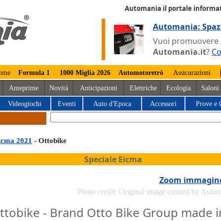
Automania il portale informat
Automania: Spaz
Vuoi promuovere la
Automania.it
?
Co
ome
Formula 1
1000 Miglia 2026
Automotoretrò
Assicurazioni
Anteprime
Novità
Anticipazioni
Elettriche
Ecologia
Saloni
Videogiochi
Eventi
Auto d'Epoca
Accessori
Prove e 
icma 2021
- Ottobike
Speciale Eicma
Zoom immagin
Photo credit: Original image created by Auto
ttobike - Brand Otto Bike Group made i