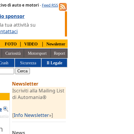
ivo di auto e motori
-
Feed RSS
io sponsor
 tua attività su
ntattaci
|
|
|
FOTO
VIDEO
Newsletter
Curiosità
Motorsport
Report
Crash
Sicurezza
Il Legale
Newsletter
Iscriviti alla Mailing List
di Automania®
e
[
Info Newsletter
»]
mania
n
News