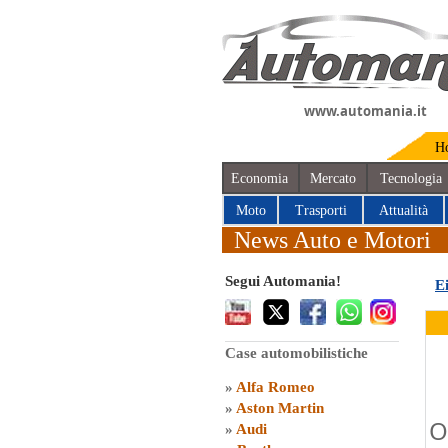
www.automania.it
H
Economia
Mercato
Tecnologia
Moto
Trasporti
Attualità
News Auto e Motori
Segui Automania!
E
Case automobilistiche
»
Alfa Romeo
»
Aston Martin
O
»
Audi