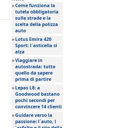
»
Come funziona la
tutela obbligatoria
sulle strade e la
scelta della polizza
auto
»
Lotus Emira 420
Sport: l´asticella si
alza
»
Viaggiare in
autostrada: tutto
quello da sapere
prima di partire
»
Lepas L8: a
Goodwood bastano
pochi secondi per
convincere 14 clienti
»
Guidare verso la
passione: l´auto, l
´asfalto e il rito della