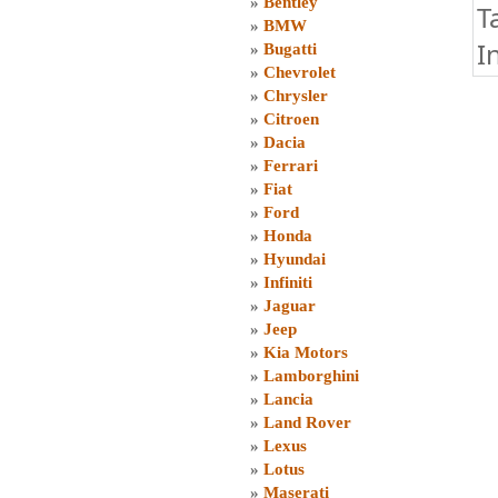
»
Bentley
T
»
BMW
I
»
Bugatti
»
Chevrolet
»
Chrysler
»
Citroen
»
Dacia
»
Ferrari
»
Fiat
»
Ford
»
Honda
»
Hyundai
»
Infiniti
»
Jaguar
»
Jeep
»
Kia Motors
»
Lamborghini
»
Lancia
»
Land Rover
»
Lexus
»
Lotus
»
Maserati