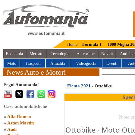
www.automania.it
Home
Formula 1
1000 Miglia 20
Economia
Mercato
Tecnologia
Anteprime
Novità
Anticipa
Moto
Trasporti
Attualità
Videogiochi
Eventi
Aut
News Auto e Motori
Segui Automania!
Eicma 2021
- Ottobike
Spec
Case automobilistiche
»
Alfa Romeo
Photo cr
»
Aston Martin
Ottobike - Moto Ott
»
Audi