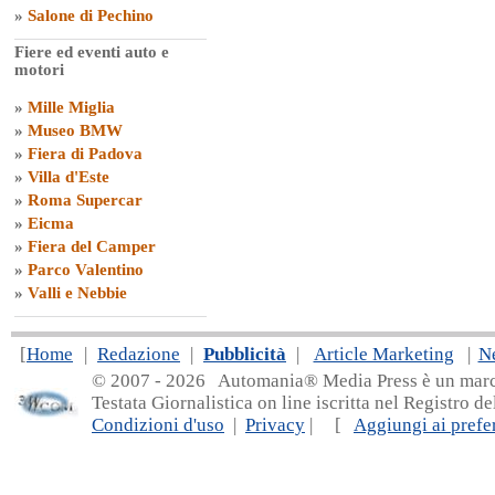
»
Salone di Pechino
Fiere ed eventi auto e
motori
»
Mille Miglia
»
Museo BMW
»
Fiera di Padova
»
Villa d'Este
»
Roma Supercar
»
Eicma
»
Fiera del Camper
»
Parco Valentino
»
Valli e Nebbie
[
Home
|
Redazione
|
Pubblicità
|
Article Marketing
|
N
© 2007 - 20
26 Automania® Media Press è un marchio 
Testata Giornalistica on line iscritta nel Registro d
Condizioni d'uso
|
Privacy
| [
Aggiungi ai prefer