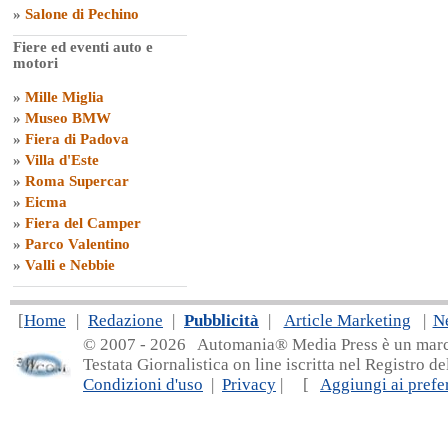
»
Salone di Pechino
Fiere ed eventi auto e
motori
»
Mille Miglia
»
Museo BMW
»
Fiera di Padova
»
Villa d'Este
»
Roma Supercar
»
Eicma
»
Fiera del Camper
»
Parco Valentino
»
Valli e Nebbie
[
Home
|
Redazione
|
Pubblicità
|
Article Marketing
|
N
© 2007 - 20
26 Automania® Media Press è un marchio 
Testata Giornalistica on line iscritta nel Registro d
Condizioni d'uso
|
Privacy
| [
Aggiungi ai prefer