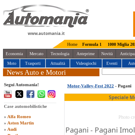
www.automania.it
Home
Formula 1
1000 Miglia 20
Economia
Mercato
Tecnologia
Anteprime
Novità
Anticipa
Moto
Trasporti
Attualità
Videogiochi
Eventi
Aut
News Auto e Motori
Segui Automania!
Motor-Valley-Fest 2022
- Pagani
Speciale M
Case automobilistiche
»
Alfa Romeo
Photo cr
»
Aston Martin
Pagani - Pagani Imo
»
Audi