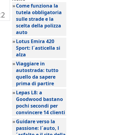
»
Come funziona la
tutela obbligatoria
22
sulle strade e la
scelta della polizza
auto
»
Lotus Emira 420
Sport: l´asticella si
alza
»
Viaggiare in
autostrada: tutto
quello da sapere
prima di partire
»
Lepas L8: a
Goodwood bastano
pochi secondi per
convincere 14 clienti
»
Guidare verso la
passione: l´auto, l
´asfalto e il rito della