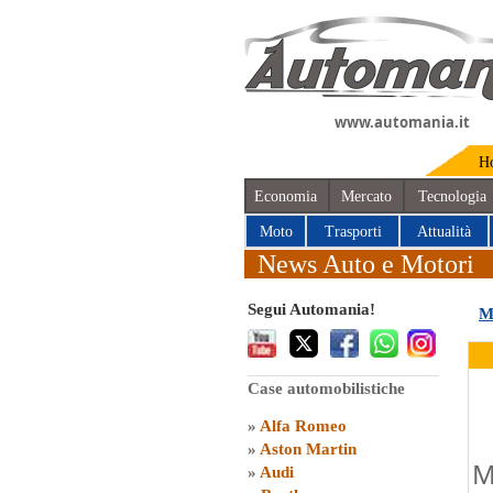
www.automania.it
H
Economia
Mercato
Tecnologia
Moto
Trasporti
Attualità
News Auto e Motori
Segui Automania!
M
Case automobilistiche
»
Alfa Romeo
»
Aston Martin
M
»
Audi