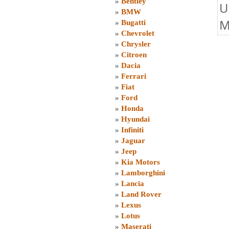
»
Bentley
U
»
BMW
M
»
Bugatti
»
Chevrolet
»
Chrysler
»
Citroen
»
Dacia
»
Ferrari
»
Fiat
»
Ford
»
Honda
»
Hyundai
»
Infiniti
»
Jaguar
»
Jeep
»
Kia Motors
»
Lamborghini
»
Lancia
»
Land Rover
»
Lexus
»
Lotus
»
Maserati