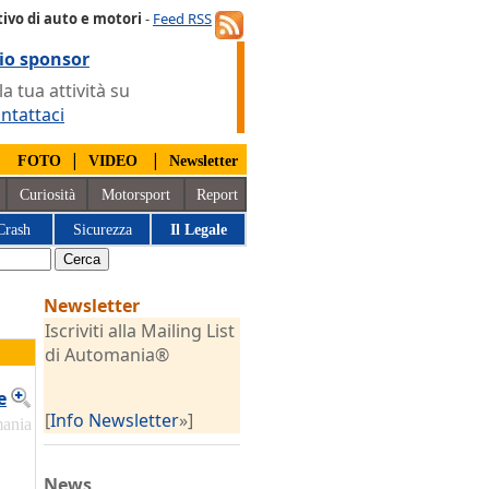
ivo di auto e motori
-
Feed RSS
io sponsor
 tua attività su
ntattaci
|
|
|
FOTO
VIDEO
Newsletter
Curiosità
Motorsport
Report
Crash
Sicurezza
Il Legale
Newsletter
Iscriviti alla Mailing List
di Automania®
e
[
Info Newsletter
»]
mania
News