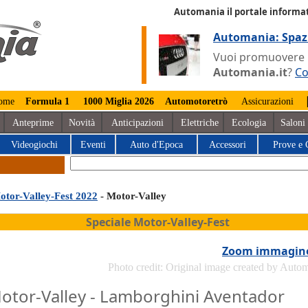
Automania il portale informat
Automania: Spaz
Vuoi promuovere la
Automania.it
?
Co
ome
Formula 1
1000 Miglia 2026
Automotoretrò
Assicurazioni
Anteprime
Novità
Anticipazioni
Elettriche
Ecologia
Saloni
Videogiochi
Eventi
Auto d'Epoca
Accessori
Prove e 
otor-Valley-Fest 2022
- Motor-Valley
Speciale Motor-Valley-Fest
Zoom immagin
Photo credit: Original image created by Auto
otor-Valley - Lamborghini Aventador