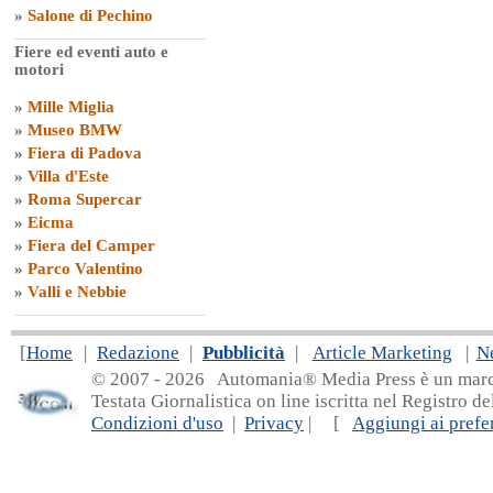
»
Salone di Pechino
Fiere ed eventi auto e
motori
»
Mille Miglia
»
Museo BMW
»
Fiera di Padova
»
Villa d'Este
»
Roma Supercar
»
Eicma
»
Fiera del Camper
»
Parco Valentino
»
Valli e Nebbie
[
Home
|
Redazione
|
Pubblicità
|
Article Marketing
|
N
© 2007 - 20
26 Automania® Media Press è un marchio 
Testata Giornalistica on line iscritta nel Registro d
Condizioni d'uso
|
Privacy
| [
Aggiungi ai prefer