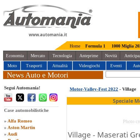
www.automania.it
Home
Formula 1
1000 Miglia 20
Economia
Mercato
Tecnologia
Anteprime
Novità
Anticipa
Moto
Trasporti
Attualità
Videogiochi
Eventi
Aut
News Auto e Motori
Segui Automania!
Motor-Valley-Fest 2022
- Village
Speciale M
Case automobilistiche
»
Alfa Romeo
Photo cr
»
Aston Martin
Village - Maserati Gr
»
Audi