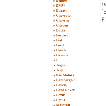
»
Bentley
r
»
BMW
´
»
Bugatti
»
Chevrolet
F
»
Chrysler
»
Citroen
»
Dacia
»
Ferrari
»
Fiat
»
Ford
»
Honda
»
Hyundai
»
Infiniti
»
Jaguar
»
Jeep
»
Kia Motors
»
Lamborghini
»
Lancia
»
Land Rover
»
Lexus
»
Lotus
»
Maserati