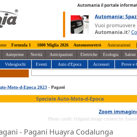
Automania il portale informat
Automania: Spaz
Vuoi promuovere la
Automania.it
?
Co
ome
Formula 1
1000 Miglia 2026
Automotoretrò
Assicurazioni
Anteprime
Novità
Anticipazioni
Elettriche
Ecologia
Saloni
Videogiochi
Eventi
Auto d'Epoca
Accessori
Prove e 
uto-Moto-d-Epoca 2023
- Pagani
Speciale Auto-Moto-d-Epoca
Zoom immagin
Photo credit: Original image created by Auto
agani - Pagani Huayra Codalunga