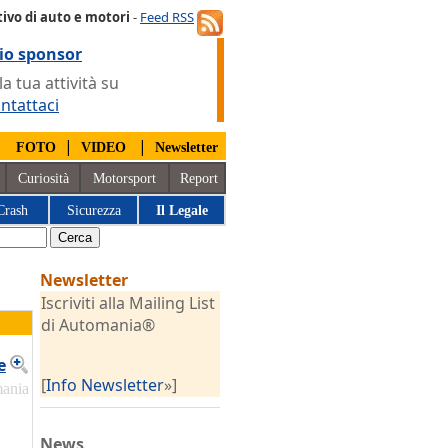
ivo di auto e motori
-
Feed RSS
io sponsor
 tua attività su
ntattaci
|
|
|
FOTO
VIDEO
Newsletter
Curiosità
Motorsport
Report
Crash
Sicurezza
Il Legale
Newsletter
Iscriviti alla Mailing List
di Automania®
e
[
Info Newsletter
»]
mania
News