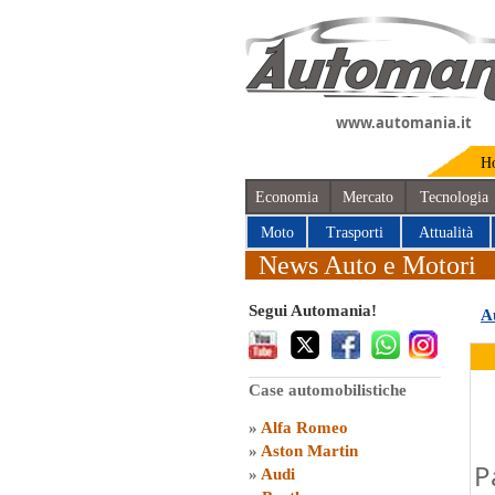
www.automania.it
H
Economia
Mercato
Tecnologia
Moto
Trasporti
Attualità
News Auto e Motori
Segui Automania!
A
Case automobilistiche
»
Alfa Romeo
»
Aston Martin
P
»
Audi