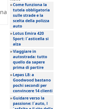
»
Come funziona la
tutela obbligatoria
gna
sulle strade e la
scelta della polizza
auto
»
Lotus Emira 420
Sport: l´asticella si
alza
»
Viaggiare in
autostrada: tutto
quello da sapere
prima di partire
»
Lepas L8: a
Goodwood bastano
pochi secondi per
convincere 14 clienti
»
Guidare verso la
passione: l´auto, l
´asfalto e il rito della