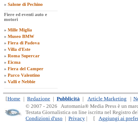
»
Salone di Pechino
Fiere ed eventi auto e
motori
»
Mille Miglia
»
Museo BMW
»
Fiera di Padova
»
Villa d'Este
»
Roma Supercar
»
Eicma
»
Fiera del Camper
»
Parco Valentino
»
Valli e Nebbie
[
Home
|
Redazione
|
Pubblicità
|
Article Marketing
|
N
© 2007 - 20
26 Automania® Media Press è un marchio 
Testata Giornalistica on line iscritta nel Registro d
Condizioni d'uso
|
Privacy
| [
Aggiungi ai prefer