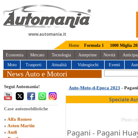
www.automania.it
Home
Formula 1
1000 Miglia 20
Economia
Mercato
Tecnologia
Anteprime
Novità
Anticipa
Moto
Trasporti
Attualità
Videogiochi
Eventi
Aut
News Auto e Motori
Segui Automania!
Auto-Moto-d-Epoca 2023
- Pagani
Speciale Au
Case automobilistiche
»
Alfa Romeo
Photo cr
»
Aston Martin
Pagani - Pagani Hua
»
Audi