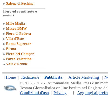
»
Salone di Pechino
Fiere ed eventi auto e
motori
»
Mille Miglia
»
Museo BMW
»
Fiera di Padova
»
Villa d'Este
»
Roma Supercar
»
Eicma
»
Fiera del Camper
»
Parco Valentino
»
Valli e Nebbie
[
Home
|
Redazione
|
Pubblicità
|
Article Marketing
|
N
© 2007 - 20
26 Automania® Media Press è un marchio 
Testata Giornalistica on line iscritta nel Registro d
Condizioni d'uso
|
Privacy
| [
Aggiungi ai prefer