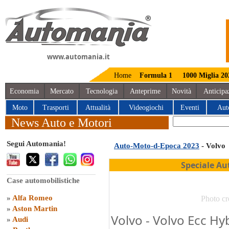
www.automania.it
Home
Formula 1
1000 Miglia 20
Economia
Mercato
Tecnologia
Anteprime
Novità
Anticipa
Moto
Trasporti
Attualità
Videogiochi
Eventi
Aut
News Auto e Motori
Segui Automania!
Auto-Moto-d-Epoca 2023
- Volvo
Speciale Au
Case automobilistiche
»
Alfa Romeo
Photo cr
»
Aston Martin
Volvo - Volvo Ecc Hyb
»
Audi