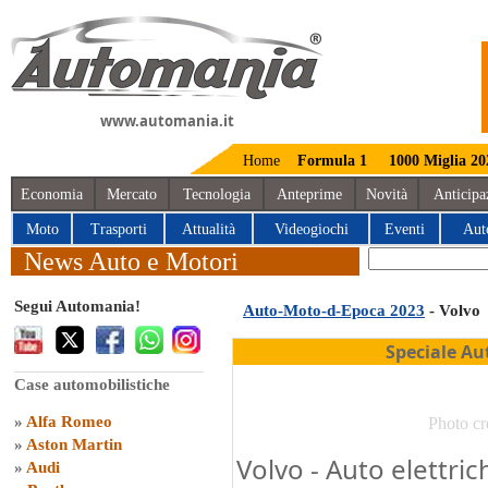
www.automania.it
Home
Formula 1
1000 Miglia 20
Economia
Mercato
Tecnologia
Anteprime
Novità
Anticipa
Moto
Trasporti
Attualità
Videogiochi
Eventi
Aut
News Auto e Motori
Segui Automania!
Auto-Moto-d-Epoca 2023
- Volvo
Speciale Au
Case automobilistiche
»
Alfa Romeo
Photo cr
»
Aston Martin
Volvo - Auto elettric
»
Audi