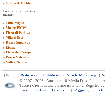
»
Salone di Pechino
Fiere ed eventi auto e
motori
»
Mille Miglia
»
Museo BMW
»
Fiera di Padova
»
Villa d'Este
»
Roma Supercar
»
Eicma
»
Fiera del Camper
»
Parco Valentino
»
Valli e Nebbie
[
Home
|
Redazione
|
Pubblicità
|
Article Marketing
|
N
© 2007 - 20
26 Automania® Media Press è un marchio 
Testata Giornalistica on line iscritta nel Registro d
Condizioni d'uso
|
Privacy
| [
Aggiungi ai prefer