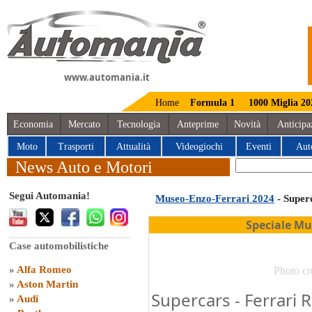
www.automania.it
Home
Formula 1
1000 Miglia 20
Economia
Mercato
Tecnologia
Anteprime
Novità
Anticipa
Moto
Trasporti
Attualità
Videogiochi
Eventi
Aut
News Auto e Motori
Segui Automania!
Museo-Enzo-Ferrari 2024
- Super
Speciale Mu
Case automobilistiche
»
Alfa Romeo
Photo cr
»
Aston Martin
Supercars - Ferrari 
»
Audi