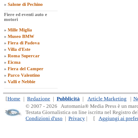
»
Salone di Pechino
Fiere ed eventi auto e
motori
»
Mille Miglia
»
Museo BMW
»
Fiera di Padova
»
Villa d'Este
»
Roma Supercar
»
Eicma
»
Fiera del Camper
»
Parco Valentino
»
Valli e Nebbie
[
Home
|
Redazione
|
Pubblicità
|
Article Marketing
|
N
© 2007 - 20
26 Automania® Media Press è un marchio 
Testata Giornalistica on line iscritta nel Registro d
Condizioni d'uso
|
Privacy
| [
Aggiungi ai prefer