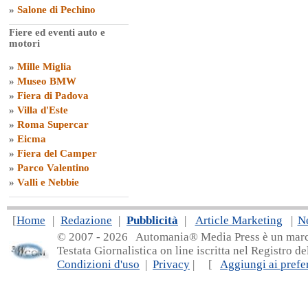
»
Salone di Pechino
Fiere ed eventi auto e
motori
»
Mille Miglia
»
Museo BMW
»
Fiera di Padova
»
Villa d'Este
»
Roma Supercar
»
Eicma
»
Fiera del Camper
»
Parco Valentino
»
Valli e Nebbie
[
Home
|
Redazione
|
Pubblicità
|
Article Marketing
|
N
© 2007 - 20
26 Automania® Media Press è un marchio 
Testata Giornalistica on line iscritta nel Registro d
Condizioni d'uso
|
Privacy
| [
Aggiungi ai prefer