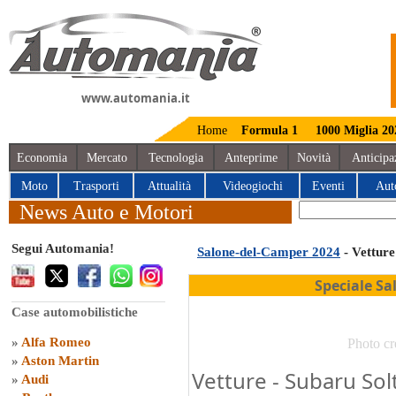
www.automania.it
Home
Formula 1
1000 Miglia 20
Economia
Mercato
Tecnologia
Anteprime
Novità
Anticipa
Moto
Trasporti
Attualità
Videogiochi
Eventi
Aut
News Auto e Motori
Segui Automania!
Salone-del-Camper 2024
- Vetture
Speciale S
Case automobilistiche
»
Alfa Romeo
Photo cr
»
Aston Martin
Vetture - Subaru Sol
»
Audi