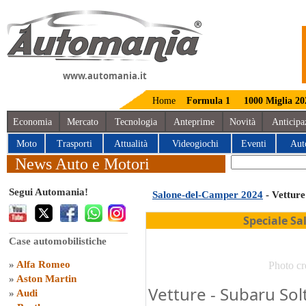
www.automania.it
Home
Formula 1
1000 Miglia 20
Economia
Mercato
Tecnologia
Anteprime
Novità
Anticipa
Moto
Trasporti
Attualità
Videogiochi
Eventi
Aut
News Auto e Motori
Segui Automania!
Salone-del-Camper 2024
- Vetture
Speciale S
Case automobilistiche
»
Alfa Romeo
Photo cr
»
Aston Martin
Vetture - Subaru Solt
»
Audi