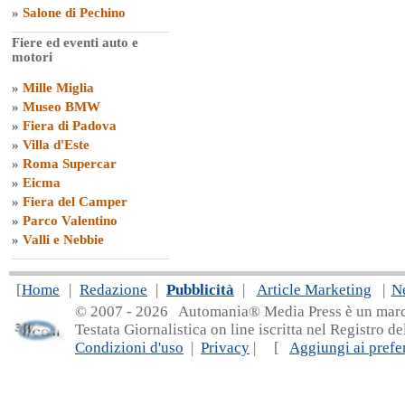
»
Salone di Pechino
Fiere ed eventi auto e
motori
»
Mille Miglia
»
Museo BMW
»
Fiera di Padova
»
Villa d'Este
»
Roma Supercar
»
Eicma
»
Fiera del Camper
»
Parco Valentino
»
Valli e Nebbie
[
Home
|
Redazione
|
Pubblicità
|
Article Marketing
|
N
© 2007 - 20
26 Automania® Media Press è un marchio 
Testata Giornalistica on line iscritta nel Registro d
Condizioni d'uso
|
Privacy
| [
Aggiungi ai prefer