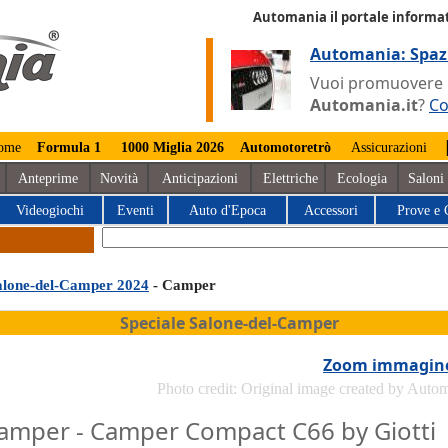
Automania il portale informat
Automania: Spaz
Vuoi promuovere la
Automania.it
?
Co
ome
Formula 1
1000 Miglia 2026
Automotoretrò
Assicurazioni
Anteprime
Novità
Anticipazioni
Elettriche
Ecologia
Saloni
Videogiochi
Eventi
Auto d'Epoca
Accessori
Prove e 
alone-del-Camper 2024
- Camper
Speciale Salone-del-Camper
Zoom immagin
Photo credit: Original image created by Auto
amper - Camper Compact C66 by Giotti