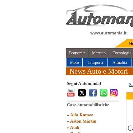
www.automania.it
H
Economia
Mercato
Tecnologia
Moto
Trasporti
Attualità
News Auto e Motori
Segui Automania!
S
Case automobilistiche
»
Alfa Romeo
»
Aston Martin
C
»
Audi