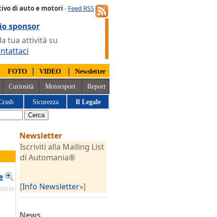
ivo di auto e motori
-
Feed RSS
io sponsor
 tua attività su
ntattaci
|
|
|
FOTO
VIDEO
Newsletter
Curiosità
Motorsport
Report
Crash
Sicurezza
Il Legale
Newsletter
Iscriviti alla Mailing List
di Automania®
e
[
Info Newsletter
»]
mania
News