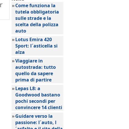
r
»
Come funziona la
tutela obbligatoria
sulle strade e la
scelta della polizza
auto
»
Lotus Emira 420
Sport: l´asticella si
alza
»
Viaggiare in
autostrada: tutto
quello da sapere
prima di partire
»
Lepas L8: a
Goodwood bastano
pochi secondi per
convincere 14 clienti
»
Guidare verso la
passione: l´auto, l
´asfalto e il rito della