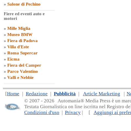
»
Salone di Pechino
Fiere ed eventi auto e
motori
»
Mille Miglia
»
Museo BMW
»
Fiera di Padova
»
Villa d'Este
»
Roma Supercar
»
Eicma
»
Fiera del Camper
»
Parco Valentino
»
Valli e Nebbie
[
Home
|
Redazione
|
Pubblicità
|
Article Marketing
|
N
© 2007 - 20
26 Automania® Media Press è un marchio 
Testata Giornalistica on line iscritta nel Registro d
Condizioni d'uso
|
Privacy
| [
Aggiungi ai prefer