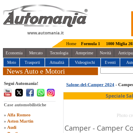
www.automania.it
Home
Formula 1
1000 Miglia 20
Economia
Mercato
Tecnologia
Anteprime
Novità
Anticipa
Moto
Trasporti
Attualità
Videogiochi
Eventi
Aut
News Auto e Motori
Segui Automania!
Salone-del-Camper 2024
- Campe
Speciale S
Case automobilistiche
»
Alfa Romeo
Photo cr
»
Aston Martin
Camper - Camper Co
»
Audi