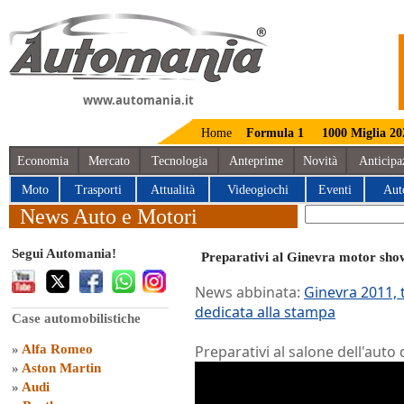
www.automania.it
Home
Formula 1
1000 Miglia 20
Economia
Mercato
Tecnologia
Anteprime
Novità
Anticipa
Moto
Trasporti
Attualità
Videogiochi
Eventi
Aut
News Auto e Motori
Segui Automania!
Preparativi al Ginevra motor sho
News abbinata:
Ginevra 2011, 
dedicata alla stampa
Case automobilistiche
»
Alfa Romeo
Preparativi al salone dell'auto 
»
Aston Martin
»
Audi