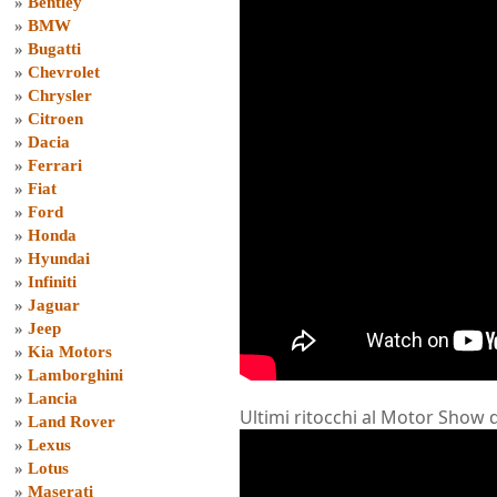
»
Bentley
»
BMW
»
Bugatti
»
Chevrolet
»
Chrysler
»
Citroen
»
Dacia
»
Ferrari
»
Fiat
»
Ford
»
Honda
»
Hyundai
»
Infiniti
»
Jaguar
»
Jeep
»
Kia Motors
»
Lamborghini
»
Lancia
Ultimi ritocchi al Motor Show 
»
Land Rover
»
Lexus
»
Lotus
»
Maserati