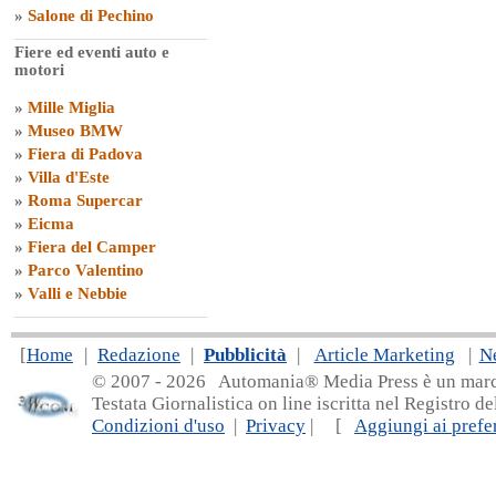
»
Salone di Pechino
Fiere ed eventi auto e
motori
»
Mille Miglia
»
Museo BMW
»
Fiera di Padova
»
Villa d'Este
»
Roma Supercar
»
Eicma
»
Fiera del Camper
»
Parco Valentino
»
Valli e Nebbie
[
Home
|
Redazione
|
Pubblicità
|
Article Marketing
|
N
© 2007 - 20
26 Automania® Media Press è un marchio 
Testata Giornalistica on line iscritta nel Registro d
Condizioni d'uso
|
Privacy
| [
Aggiungi ai prefer