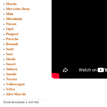
»
Mazda
»
Mercedes-Benz
»
Mini
»
Mitsubishi
»
Nissan
»
Opel
»
Peugeot
»
Porsche
»
Renault
»
Saab
»
Seat
»
Skoda
»
Smart
»
Subaru
»
Suzuki
»
Toyota
»
Volkswagen
»
Volvo
»
Altri Marchi
Assicurazione e servizi