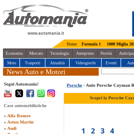
www.automania.it
Home
Formula 1
1000 Miglia 20
Economia
Mercato
Tecnologia
Anteprime
Novità
Anticipa
Moto
Trasporti
Attualità
Videogiochi
Eventi
Aut
News Auto e Motori
Segui Automania!
Porsche
- Auto Porsche Cayman 
Scopri la Porsche Ca
Case automobilistiche
»
Alfa Romeo
»
Aston Martin
1
2
3
4
»
Audi