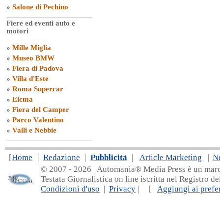
»
Salone di Pechino
Fiere ed eventi auto e
motori
»
Mille Miglia
»
Museo BMW
»
Fiera di Padova
»
Villa d'Este
»
Roma Supercar
»
Eicma
»
Fiera del Camper
»
Parco Valentino
»
Valli e Nebbie
[
Home
|
Redazione
|
Pubblicità
|
Article Marketing
|
N
© 2007 - 20
26 Automania® Media Press è un marchio 
Testata Giornalistica on line iscritta nel Registro d
Condizioni d'uso
|
Privacy
| [
Aggiungi ai prefer