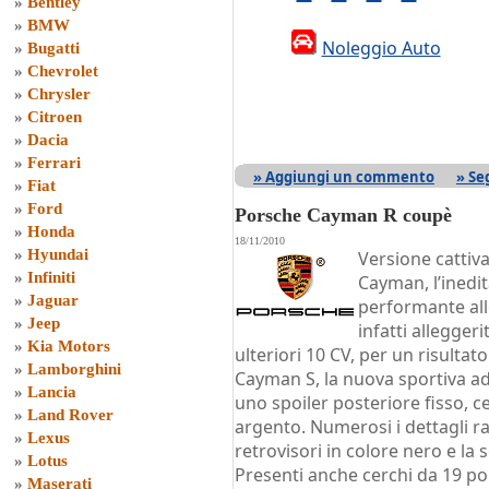
»
Bentley
»
BMW
Noleggio Auto
»
Bugatti
»
Chevrolet
»
Chrysler
»
Citroen
»
Dacia
»
Ferrari
» Aggiungi un commento
» Se
»
Fiat
»
Ford
Porsche Cayman R coupè
»
Honda
18/11/2010
»
Hyundai
Versione cattiv
»
Infiniti
Cayman, l’inedi
»
Jaguar
performante all
»
Jeep
infatti allegger
»
Kia Motors
ulteriori 10 CV, per un risultato
»
Lamborghini
Cayman S, la nuova sportiva ad
»
Lancia
uno spoiler posteriore fisso, ce
»
Land Rover
argento. Numerosi i dettagli ra
»
Lexus
retrovisori in colore nero e la 
»
Lotus
Presenti anche cerchi da 19 poll
»
Maserati