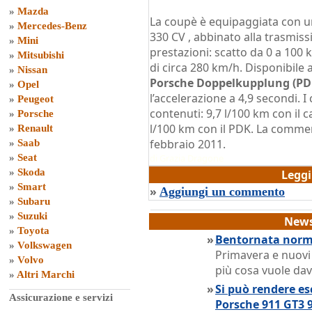
»
Mazda
La coupè è equipaggiata con un 
»
Mercedes-Benz
330 CV , abbinato alla trasmiss
»
Mini
prestazioni: scatto da 0 a 100
»
Mitsubishi
di circa 280 km/h. Disponibile 
»
Nissan
Porsche Doppelkupplung (PDK
»
Opel
l’accelerazione a 4,9 secondi. 
»
Peugeot
contenuti: 9,7 l/100 km con il 
»
Porsche
l/100 km con il PDK. La commerc
»
Renault
febbraio 2011.
»
Saab
»
Seat
di
Grazia Dragone
»
Skoda
Legg
»
Smart
»
Aggiungi un commento
»
Subaru
»
Suzuki
News
»
Toyota
»
Bentornata norma
»
Volkswagen
Primavera e nuovi
»
Volvo
più cosa vuole dav
»
Altri Marchi
»
Si può rendere es
Assicurazione e servizi
Porsche 911 GT3 9