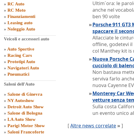
Ultim´ora: le paro
»
RC Auto
anche nel vocabola
»
RC Moto
ben 90 volte
»
Finanziamenti
»
Leasing auto
»
Porsche 911 GT3 
»
Noleggio Auto
spaccare il secon
Allacciate le cintur
Veicoli e accessori auto
offline, godetevi i
»
Auto Sportive
col Manthey kit is
»
Racing Cars
»
Nuova Porsche Ca
»
Prototipi Auto
cucciolo di balen
»
Navigatori Auto
Non bastava metter
»
Pneumatici
serviva farlo anche
Saloni dell'Auto
nuova Cayenne EV
»
Monterey Car Week
»
Salone di Ginevra
vetture senza te
»
NY Autoshow
Sulla costa Califor
»
Detroit Auto Show
un evento unico al
»
Salone di Bologna
»
LA Auto Show
[
Altre news correlate
»
]
»
Parigi Motor Show
»
Saloni Francoforte