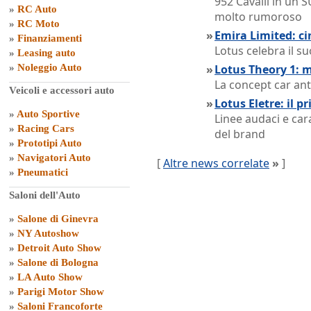
952 Cavalli in un 
»
RC Auto
molto rumoroso
»
RC Moto
»
Emira Limited: ci
»
Finanziamenti
Lotus celebra il s
»
Leasing auto
»
Noleggio Auto
»
Lotus Theory 1: m
La concept car an
Veicoli e accessori auto
»
Lotus Eletre: il 
»
Auto Sportive
Linee audaci e car
»
Racing Cars
del brand
»
Prototipi Auto
»
Navigatori Auto
[
Altre news correlate
»
]
»
Pneumatici
Saloni dell'Auto
»
Salone di Ginevra
»
NY Autoshow
»
Detroit Auto Show
»
Salone di Bologna
»
LA Auto Show
»
Parigi Motor Show
»
Saloni Francoforte