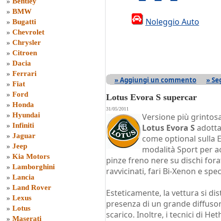
»
Bentley
»
BMW
Noleggio Auto
»
Bugatti
»
Chevrolet
»
Chrysler
»
Citroen
»
Dacia
»
Ferrari
» Aggiungi un commento
» Se
»
Fiat
»
Ford
Lotus Evora S supercar
»
Honda
31/05/2011
»
Hyundai
Versione più grintosa
»
Infiniti
Lotus Evora S
adotta
»
Jaguar
come optional sulla 
»
Jeep
modalità Sport per ac
»
Kia Motors
pinze freno nere su dischi fora
»
Lamborghini
ravvicinati, fari Bi-Xenon e spec
»
Lancia
»
Land Rover
Esteticamente, la vettura si di
»
Lexus
presenza di un grande diffusore
»
Lotus
scarico. Inoltre, i tecnici di 
»
Maserati