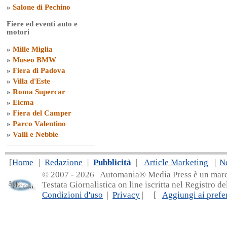
»
Salone di Pechino
Fiere ed eventi auto e
motori
»
Mille Miglia
»
Museo BMW
»
Fiera di Padova
»
Villa d'Este
»
Roma Supercar
»
Eicma
»
Fiera del Camper
»
Parco Valentino
»
Valli e Nebbie
[
Home
|
Redazione
|
Pubblicità
|
Article Marketing
|
N
© 2007 - 20
26 Automania® Media Press è un marchio 
Testata Giornalistica on line iscritta nel Registro d
Condizioni d'uso
|
Privacy
| [
Aggiungi ai prefer