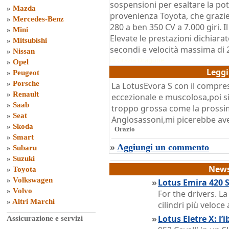
sospensioni per esaltare la pot
»
Mazda
provenienza Toyota, che grazie
»
Mercedes-Benz
280 a ben 350 CV a 7.000 giri. 
»
Mini
Elevate le prestazioni dichiara
»
Mitsubishi
secondi e velocità massima di
»
Nissan
di
Grazia Dragone
»
Opel
Legg
»
Peugeot
»
Porsche
La LotusEvora S con il compres
»
Renault
eccezionale e muscolosa,poi si
»
Saab
troppo grossa come la prossima
»
Seat
Anglosassoni,mi picerebbe ave
»
Skoda
Orazio
»
Smart
»
Aggiungi un commento
»
Subaru
»
Suzuki
News
»
Toyota
»
Volkswagen
»
Lotus Emira 420 Sp
»
Volvo
For the drivers. L
»
Altri Marchi
cilindri più veloc
»
Lotus Eletre X: l’
Assicurazione e servizi