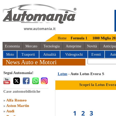
www.automania.it
Home
Formula 1
1000 Miglia 20
Economia
Mercato
Tecnologia
Anteprime
Novità
Anticipa
Moto
Trasporti
Attualità
Videogiochi
Eventi
Aut
News Auto e Motori
Segui Automania!
Lotus
- Auto Lotus Evora S
Scopri la Lotus Evor
Case automobilistiche
»
Alfa Romeo
»
Aston Martin
1
2
3
»
Audi