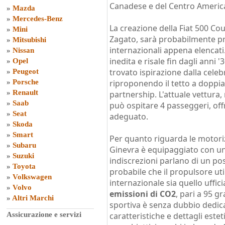
Canadese e del Centro Americ
»
Mazda
»
Mercedes-Benz
La creazione della Fiat 500 Cou
»
Mini
Zagato, sarà probabilmente pr
»
Mitsubishi
internazionali appena elencati
»
Nissan
inedita e risale fin dagli anni '
»
Opel
trovato ispirazione dalla celeb
»
Peugeot
»
Porsche
riproponendo il tetto a doppia 
»
Renault
partnership. L'attuale vettura
»
Saab
può ospitare 4 passeggeri, of
»
Seat
adeguato.
»
Skoda
»
Smart
Per quanto riguarda le motoriz
»
Subaru
Ginevra è equipaggiato con u
»
Suzuki
indiscrezioni parlano di un pos
»
Toyota
probabile che il propulsore ut
»
Volkswagen
internazionale sia quello uffic
»
Volvo
emissioni di CO2
, pari a 95 g
»
Altri Marchi
sportiva è senza dubbio dedica
Assicurazione e servizi
caratteristiche e dettagli estet