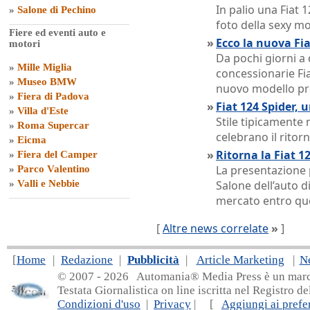
In palio una Fiat 
»
Salone di Pechino
foto della sexy mo
Fiere ed eventi auto e
»
Ecco la nuova Fia
motori
Da pochi giorni a 
»
Mille Miglia
concessionarie Fiat
»
Museo BMW
nuovo modello pro
»
Fiera di Padova
»
Fiat 124 Spider, 
»
Villa d'Este
Stile tipicamente 
»
Roma Supercar
celebrano il ritor
»
Eicma
»
Ritorna la Fiat 1
»
Fiera del Camper
La presentazione
»
Parco Valentino
»
Valli e Nebbie
Salone dell’auto d
mercato entro qu
[
Altre news correlate
»
]
[
Home
|
Redazione
|
Pubblicità
|
Article Marketing
|
N
© 2007 - 20
26 Automania® Media Press è un marchio 
Testata Giornalistica on line iscritta nel Registro d
Condizioni d'uso
|
Privacy
| [
Aggiungi ai prefer