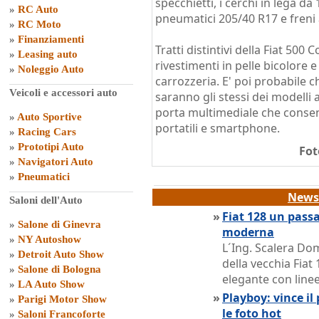
specchietti, i cerchi in lega da
»
RC Auto
pneumatici 205/40 R17 e freni 
»
RC Moto
»
Finanziamenti
Tratti distintivi della Fiat 500
»
Leasing auto
rivestimenti in pelle bicolore e
»
Noleggio Auto
carrozzeria. E' poi probabile
Veicoli e accessori auto
saranno gli stessi dei modelli 
porta multimediale che consen
»
Auto Sportive
portatili e smartphone.
»
Racing Cars
»
Prototipi Auto
Fot
»
Navigatori Auto
»
Pneumatici
News 
Saloni dell'Auto
»
Fiat 128 un passa
»
Salone di Ginevra
moderna
»
NY Autoshow
L´Ing. Scalera Dom
»
Detroit Auto Show
della vecchia Fiat 
»
Salone di Bologna
elegante con line
»
LA Auto Show
»
Playboy: vince i
»
Parigi Motor Show
le foto hot
»
Saloni Francoforte