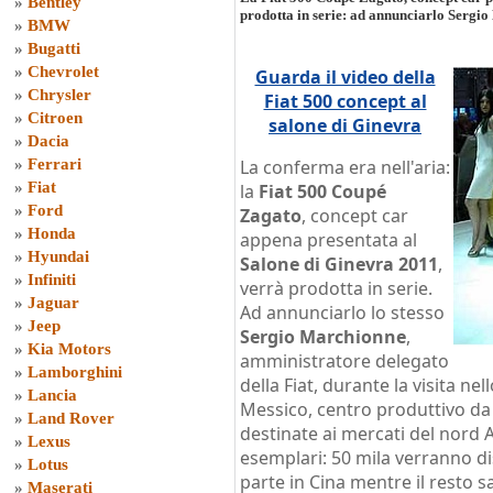
»
Bentley
prodotta in serie: ad annunciarlo Sergi
»
BMW
»
Bugatti
»
Chevrolet
Guarda il video della
»
Chrysler
Fiat 500 concept al
»
Citroen
salone di Ginevra
»
Dacia
»
Ferrari
La conferma era nell'aria:
»
Fiat
la
Fiat 500 Coupé
»
Ford
Zagato
, concept car
»
Honda
appena presentata al
»
Hyundai
Salone di Ginevra 2011
,
»
Infiniti
verrà prodotta in serie.
»
Jaguar
Ad annunciarlo lo stesso
»
Jeep
Sergio Marchionne
,
»
Kia Motors
amministratore delegato
»
Lamborghini
della Fiat, durante la visita ne
»
Lancia
Messico, centro produttivo da
»
Land Rover
destinate ai mercati del nord A
»
Lexus
esemplari: 50 mila verranno di
»
Lotus
parte in Cina mentre il resto s
»
Maserati