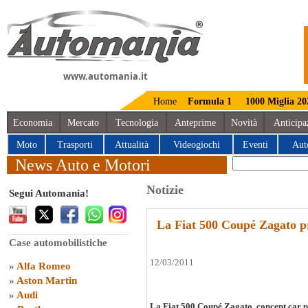
www.automania.it
Home
Formula 1
1000 Miglia 20
Economia
Mercato
Tecnologia
Anteprime
Novità
Anticipa
Moto
Trasporti
Attualità
Videogiochi
Eventi
Aut
News Auto e Motori
Notizie
Segui Automania!
La Fiat 500 Coupé Zagato pr
Case automobilistiche
12/03/2011
»
Alfa Romeo
»
Aston Martin
»
Audi
La Fiat 500 Coupé Zagato, concept car p