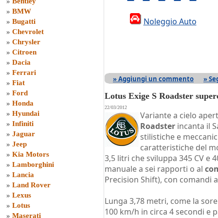
»
Bentley
»
BMW
Noleggio Auto
»
Bugatti
»
Chevrolet
»
Chrysler
»
Citroen
»
Dacia
»
Ferrari
» Aggiungi un commento
» Se
»
Fiat
»
Ford
Lotus Exige S Roadster super
»
Honda
22/03/2012
»
Hyundai
Variante a cielo aper
»
Infiniti
Roadster
incanta il S
»
Jaguar
stilistiche e meccani
»
Jeep
caratteristiche del m
»
Kia Motors
3,5 litri che sviluppa 345 CV e
»
Lamborghini
manuale a sei rapporti o al
com
»
Lancia
Precision Shift), con comandi a
»
Land Rover
»
Lexus
Lunga 3,78 metri, come la sorel
»
Lotus
100 km/h in circa 4 secondi e p
»
Maserati