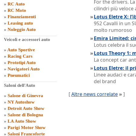
For the drivers. L
»
RC Auto
cilindri più veloc
»
RC Moto
»
Lotus Eletre X: l’
»
Finanziamenti
952 Cavalli in un 
»
Leasing auto
molto rumoroso
»
Noleggio Auto
»
Emira Limited: ci
Veicoli e accessori auto
Lotus celebra il s
»
Auto Sportive
»
Lotus Theory 1: m
»
Racing Cars
La concept car an
»
Prototipi Auto
»
Lotus Eletre: il 
»
Navigatori Auto
Linee audaci e car
»
Pneumatici
del brand
Saloni dell'Auto
[
Altre news correlate
»
]
»
Salone di Ginevra
»
NY Autoshow
»
Detroit Auto Show
»
Salone di Bologna
»
LA Auto Show
»
Parigi Motor Show
»
Saloni Francoforte