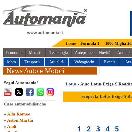
www.automania.it
Home
Formula 1
1000 Miglia 20
Economia
Mercato
Tecnologia
Anteprime
Novità
Anticipa
Moto
Trasporti
Attualità
Videogiochi
Eventi
Aut
News Auto e Motori
Segui Automania!
Lotus
- Auto Lotus Exige S Roads
Scopri la Lotus Exige S R
Case automobilistiche
»
Alfa Romeo
»
Aston Martin
1
2
3
4
5
»
Audi