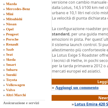
versione con cambio manuale c
»
Mazda
dalla Lotus, 14,5 l/100 km nel c
»
Mercedes-Benz
urbano e 10,1 litri nel ciclo mi
»
Mini
La velocità di punta dichiarata
»
Mitsubishi
»
Nissan
La configurazione roadster pro
»
Opel
standard
, per una guida meno
»
Peugeot
emozioni in pista. Per quest´ul
»
Porsche
il sistema launch control. Si pu
»
Renault
allestimento più confortevole 
»
Saab
»
Seat
La Lotus Exige S Roadster offre
»
Skoda
i tecnici di Hethe, in pochi sec
»
Smart
per la tarda primavera 2012 o all
»
Subaru
mercati europei ed asiatici.
»
Suzuki
di
Grazia Dragone
»
Toyota
Legg
»
Volkswagen
»
Aggiungi un commento
»
Volvo
»
Altri Marchi
News
Assicurazione e servizi
»
Lotus Emira 420 Sp