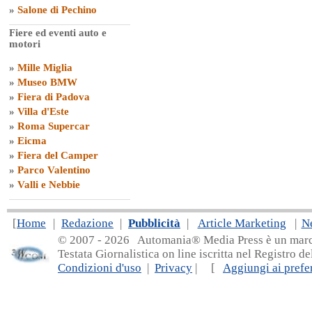
»
Salone di Pechino
Fiere ed eventi auto e
motori
»
Mille Miglia
»
Museo BMW
»
Fiera di Padova
»
Villa d'Este
»
Roma Supercar
»
Eicma
»
Fiera del Camper
»
Parco Valentino
»
Valli e Nebbie
[
Home
|
Redazione
|
Pubblicità
|
Article Marketing
|
N
© 2007 - 20
26 Automania® Media Press è un marchio 
Testata Giornalistica on line iscritta nel Registro d
Condizioni d'uso
|
Privacy
| [
Aggiungi ai prefer