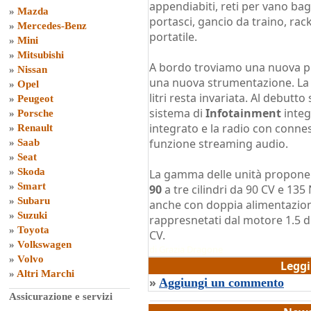
appendiabiti, reti per vano baga
»
Mazda
portasci, gancio da traino, rack
»
Mercedes-Benz
portatile.
»
Mini
»
Mitsubishi
A bordo troviamo una nuova pla
»
Nissan
una nuova strumentazione. La c
»
Opel
litri resta invariata. Al debutto 
»
Peugeot
sistema di
Infotainment
integ
»
Porsche
integrato e la radio con conne
»
Renault
funzione streaming audio.
»
Saab
»
Seat
»
Skoda
La gamma delle unità propone
»
Smart
90
a tre cilindri da 90 CV e 135
»
Subaru
anche con doppia alimentazion
»
Suzuki
rappresnetati dal motore 1.5 d
»
Toyota
CV.
»
Volkswagen
di
Grazia Dragone
»
Volvo
Legg
»
Altri Marchi
»
Aggiungi un commento
Assicurazione e servizi