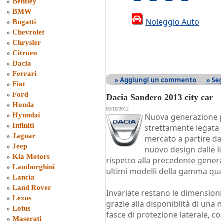
»
Bentley
»
BMW
Noleggio Auto
»
Bugatti
»
Chevrolet
»
Chrysler
»
Citroen
»
Dacia
»
Ferrari
» Aggiungi un commento
» Se
»
Fiat
»
Ford
Dacia Sandero 2013 city car
»
Honda
02/10/2012
»
Hyundai
Nuova generazione 
»
Infiniti
strettamente legata 
»
Jaguar
mercato a partire da
»
Jeep
nuovo design dalle l
»
Kia Motors
rispetto alla precedente genera
»
Lamborghini
ultimi modelli della gamma qua
»
Lancia
»
Land Rover
Invariate restano le dimensioni
»
Lexus
grazie alla disponiblità di una
»
Lotus
fasce di protezione laterale, c
»
Maserati