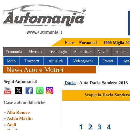
www.automania.it
Home
Formula 1
1000 Miglia 20
Economia
Mercato
Tecnologia
Anteprime
Novità
Anticipa
Moto
Trasporti
Attualità
Videogiochi
Eventi
Aut
News Auto e Motori
Segui Automania!
Dacia
- Auto Dacia Sandero 2013
Scopri la Dacia Sandero
Case automobilistiche
»
Alfa Romeo
»
Aston Martin
1
2
3
4
»
Audi