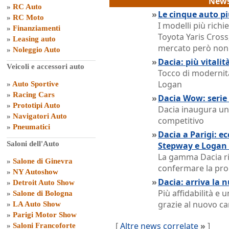
News
»
RC Auto
»
Le cinque auto pi
»
RC Moto
I modelli più rich
»
Finanziamenti
Toyota Yaris Cross,
»
Leasing auto
mercato però non o
»
Noleggio Auto
»
Dacia: più vitali
Veicoli e accessori auto
Tocco di modernit
Logan
»
Auto Sportive
»
Racing Cars
»
Dacia Wow: serie 
»
Prototipi Auto
Dacia inaugura un
»
Navigatori Auto
competitivo
»
Pneumatici
»
Dacia a Parigi: e
Saloni dell'Auto
Stepway e Logan
La gamma Dacia ri
»
Salone di Ginevra
confermare la pro
»
NY Autoshow
»
Dacia: arriva la 
»
Detroit Auto Show
Più affidabilità e
»
Salone di Bologna
grazie al nuovo c
»
LA Auto Show
»
Parigi Motor Show
[
Altre news correlate
»
]
»
Saloni Francoforte