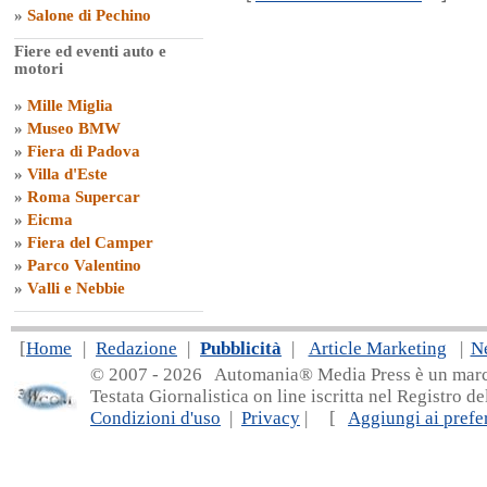
»
Salone di Pechino
Fiere ed eventi auto e
motori
»
Mille Miglia
»
Museo BMW
»
Fiera di Padova
»
Villa d'Este
»
Roma Supercar
»
Eicma
»
Fiera del Camper
»
Parco Valentino
»
Valli e Nebbie
[
Home
|
Redazione
|
Pubblicità
|
Article Marketing
|
N
© 2007 - 20
26 Automania® Media Press è un marchio 
Testata Giornalistica on line iscritta nel Registro d
Condizioni d'uso
|
Privacy
| [
Aggiungi ai prefer