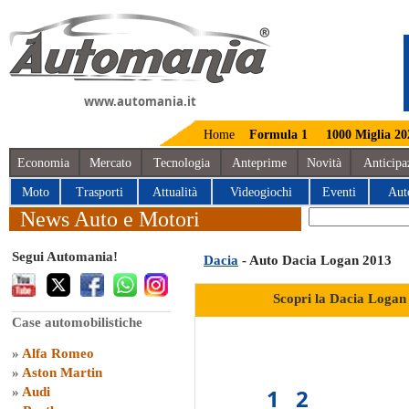
www.automania.it
Home
Formula 1
1000 Miglia 20
Economia
Mercato
Tecnologia
Anteprime
Novità
Anticipa
Moto
Trasporti
Attualità
Videogiochi
Eventi
Aut
News Auto e Motori
Segui Automania!
Dacia
- Auto Dacia Logan 2013
Scopri la Dacia Logan
Case automobilistiche
»
Alfa Romeo
»
Aston Martin
1
2
»
Audi