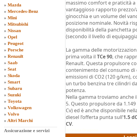
massimo comfort e praticità a
»
Mazda
vantaggioso rapporto prezzo/ab
»
Mercedes-Benz
ginocchia e un volume del van
»
Mini
posizione nominale. Novità ris
»
Mitsubishi
disponibilità della panchetta p
»
Nissan
(secondo il livello di equipagg
»
Opel
»
Peugeot
La gamma delle motorizzazioni 
»
Porsche
prima volta il
TCe 90
, che rapp
»
Renault
Renault. Questa propulsore co
»
Saab
»
Seat
contenimento del consumo di c
»
Skoda
emissioni di CO2 (120 g/km), con
»
Smart
un turbo benzina tre cilindri da
»
Subaru
potenza.
»
Suzuki
Nella gamma troviamo anche i
»
Toyota
5. Questo propulsore da 1.149
»
Volkswagen
Cv) ed è anche disponibile nell
»
Volvo
diesel l’offerta punta sull’
1.5 d
»
Altri Marchi
CV
.
di
Grazia Dragone
Assicurazione e servizi