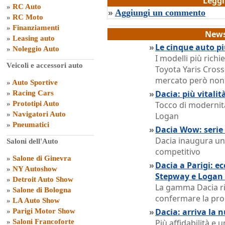
Legg
»
RC Auto
»
Aggiungi un commento
»
RC Moto
»
Finanziamenti
News
»
Leasing auto
»
Le cinque auto pi
»
Noleggio Auto
I modelli più rich
Veicoli e accessori auto
Toyota Yaris Cross,
mercato però non o
»
Auto Sportive
»
Dacia: più vitali
»
Racing Cars
»
Prototipi Auto
Tocco di modernit
»
Navigatori Auto
Logan
»
Pneumatici
»
Dacia Wow: serie 
Dacia inaugura un
Saloni dell'Auto
competitivo
»
Salone di Ginevra
»
Dacia a Parigi: e
»
NY Autoshow
Stepway e Logan
»
Detroit Auto Show
La gamma Dacia ri
»
Salone di Bologna
confermare la pro
»
LA Auto Show
»
Dacia: arriva la 
»
Parigi Motor Show
»
Saloni Francoforte
Più affidabilità e