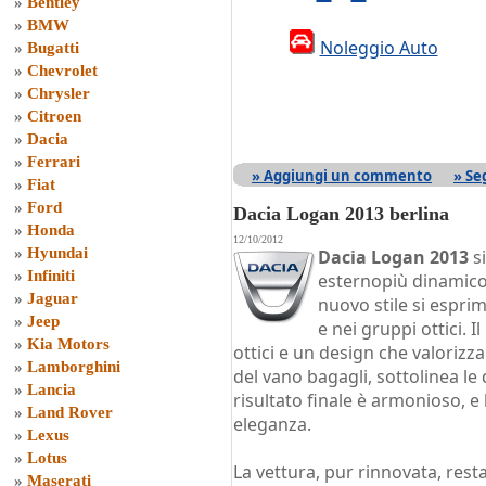
»
Bentley
»
BMW
Noleggio Auto
»
Bugatti
»
Chevrolet
»
Chrysler
»
Citroen
»
Dacia
»
Ferrari
» Aggiungi un commento
» Se
»
Fiat
»
Ford
Dacia Logan 2013 berlina
»
Honda
12/10/2012
»
Hyundai
Dacia Logan 2013
si
»
Infiniti
esternopiù dinamico e
»
Jaguar
nuovo stile si espri
»
Jeep
e nei gruppi ottici. I
»
Kia Motors
ottici e un design che valorizza 
»
Lamborghini
del vano bagagli, sottolinea le 
»
Lancia
risultato finale è armonioso, 
»
Land Rover
eleganza.
»
Lexus
»
Lotus
La vettura, pur rinnovata, resta
»
Maserati