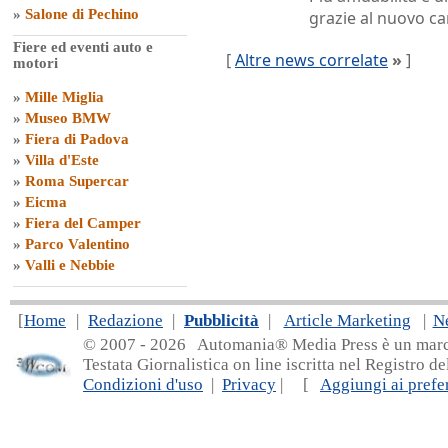
»
Salone di Pechino
grazie al nuovo c
Fiere ed eventi auto e
[
Altre news correlate
»
]
motori
»
Mille Miglia
»
Museo BMW
»
Fiera di Padova
»
Villa d'Este
»
Roma Supercar
»
Eicma
»
Fiera del Camper
»
Parco Valentino
»
Valli e Nebbie
[
Home
|
Redazione
|
Pubblicità
|
Article Marketing
|
N
© 2007 - 20
26 Automania® Media Press è un marchio 
Testata Giornalistica on line iscritta nel Registro d
Condizioni d'uso
|
Privacy
| [
Aggiungi ai prefer