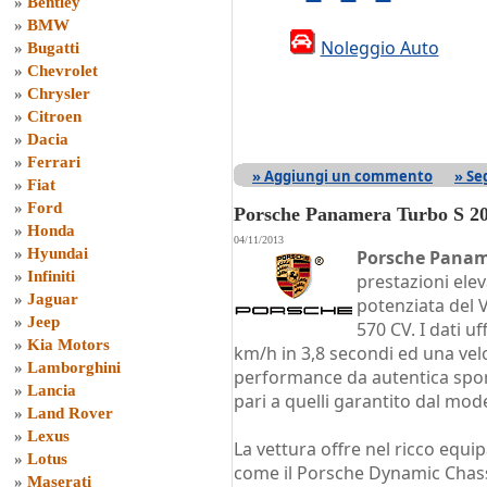
»
Bentley
»
BMW
Noleggio Auto
»
Bugatti
»
Chevrolet
»
Chrysler
»
Citroen
»
Dacia
»
Ferrari
» Aggiungi un commento
» Se
»
Fiat
»
Ford
Porsche Panamera Turbo S 2
»
Honda
04/11/2013
»
Hyundai
Porsche Panam
»
Infiniti
prestazioni elev
»
Jaguar
potenziata del V
»
Jeep
570 CV. I dati uf
»
Kia Motors
km/h in 3,8 secondi ed una vel
»
Lamborghini
performance da autentica spo
»
Lancia
pari a quelli garantito dal mode
»
Land Rover
»
Lexus
La vettura offre nel ricco equ
»
Lotus
come il Porsche Dynamic Chass
»
Maserati