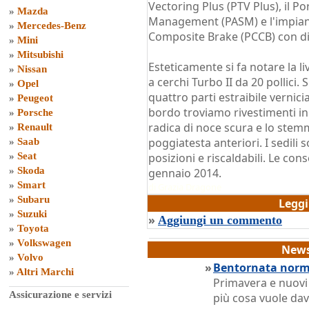
Vectoring Plus (PTV Plus), il P
»
Mazda
Management (PASM) e l'impian
»
Mercedes-Benz
Composite Brake (PCCB) con di
»
Mini
»
Mitsubishi
Esteticamente si fa notare la l
»
Nissan
a cerchi Turbo II da 20 pollici. 
»
Opel
quattro parti estraibile vernicia
»
Peugeot
bordo troviamo rivestimenti in 
»
Porsche
radica di noce scura e lo ste
»
Renault
poggiatesta anteriori. I sedili 
»
Saab
»
Seat
posizioni e riscaldabili. Le co
»
Skoda
gennaio 2014.
»
Smart
di
Grazia Dragone
»
Subaru
Legg
»
Suzuki
»
Aggiungi un commento
»
Toyota
»
Volkswagen
News
»
Volvo
»
Bentornata norma
»
Altri Marchi
Primavera e nuovi
Assicurazione e servizi
più cosa vuole dav