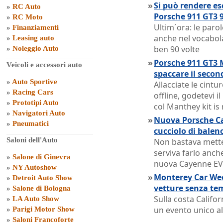
»
Si può rendere es
»
RC Auto
Porsche 911 GT3 9
»
RC Moto
Ultim´ora: le paro
»
Finanziamenti
anche nel vocabola
»
Leasing auto
ben 90 volte
»
Noleggio Auto
»
Porsche 911 GT3 
Veicoli e accessori auto
spaccare il secon
»
Auto Sportive
Allacciate le cintur
»
Racing Cars
offline, godetevi i
»
Prototipi Auto
col Manthey kit is
»
Navigatori Auto
»
Nuova Porsche Ca
»
Pneumatici
cucciolo di balen
Saloni dell'Auto
Non bastava metter
serviva farlo anche
»
Salone di Ginevra
nuova Cayenne EV
»
NY Autoshow
»
Monterey Car Week
»
Detroit Auto Show
vetture senza te
»
Salone di Bologna
Sulla costa Califor
»
LA Auto Show
un evento unico al
»
Parigi Motor Show
»
Saloni Francoforte