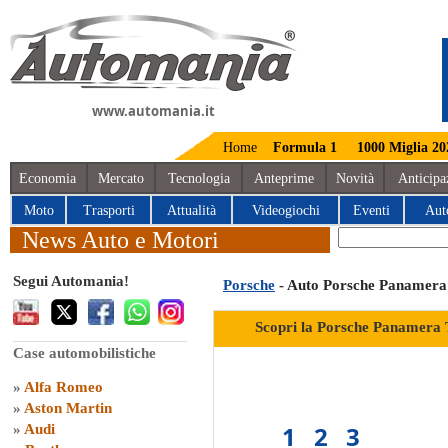
www.automania.it
Home
Formula 1
1000 Miglia 20
Economia
Mercato
Tecnologia
Anteprime
Novità
Anticipa
Moto
Trasporti
Attualità
Videogiochi
Eventi
Aut
News Auto e Motori
Segui Automania!
Porsche
- Auto Porsche Panamera
Scopri la Porsche Panamera 
Case automobilistiche
»
Alfa Romeo
»
Aston Martin
1
2
3
»
Audi