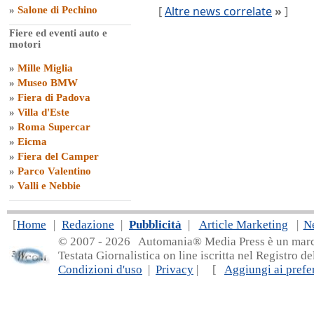
[
Altre news correlate
»
]
»
Salone di Pechino
Fiere ed eventi auto e
motori
»
Mille Miglia
»
Museo BMW
»
Fiera di Padova
»
Villa d'Este
»
Roma Supercar
»
Eicma
»
Fiera del Camper
»
Parco Valentino
»
Valli e Nebbie
[
Home
|
Redazione
|
Pubblicità
|
Article Marketing
|
N
© 2007 - 20
26 Automania® Media Press è un marchio 
Testata Giornalistica on line iscritta nel Registro d
Condizioni d'uso
|
Privacy
| [
Aggiungi ai prefer