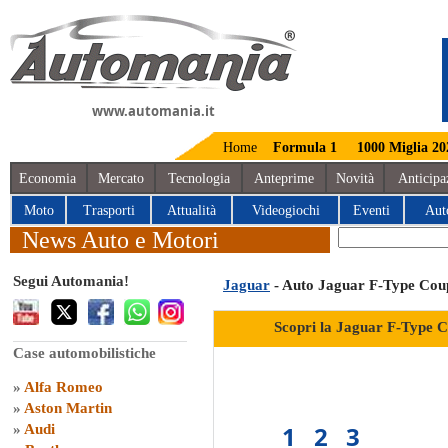
www.automania.it
Home
Formula 1
1000 Miglia 20
Economia
Mercato
Tecnologia
Anteprime
Novità
Anticipa
Moto
Trasporti
Attualità
Videogiochi
Eventi
Aut
News Auto e Motori
Segui Automania!
Jaguar
- Auto Jaguar F-Type Cou
Scopri la Jaguar F-Type 
Case automobilistiche
»
Alfa Romeo
»
Aston Martin
1
2
3
»
Audi