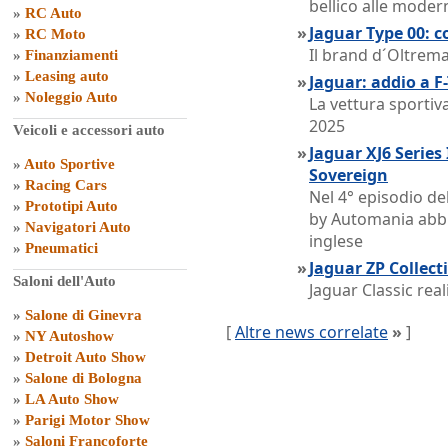
bellico alle mode
»
RC Auto
»
Jaguar Type 00: c
»
RC Moto
Il brand d´Oltrema
»
Finanziamenti
»
Leasing auto
»
Jaguar: addio a F
»
Noleggio Auto
La vettura sportiva
2025
Veicoli e accessori auto
»
Jaguar XJ6 Series 
»
Auto Sportive
Sovereign
»
Racing Cars
Nel 4° episodio de
»
Prototipi Auto
by Automania abb
»
Navigatori Auto
inglese
»
Pneumatici
»
Jaguar ZP Collect
Saloni dell'Auto
Jaguar Classic rea
»
Salone di Ginevra
[
Altre news correlate
»
]
»
NY Autoshow
»
Detroit Auto Show
»
Salone di Bologna
»
LA Auto Show
»
Parigi Motor Show
»
Saloni Francoforte