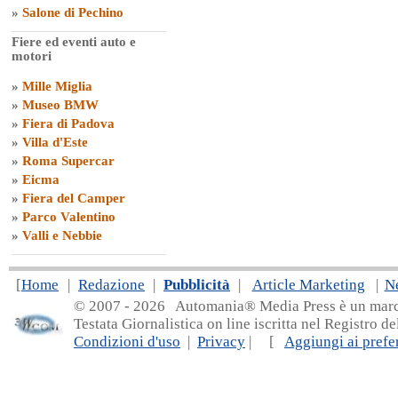
»
Salone di Pechino
Fiere ed eventi auto e
motori
»
Mille Miglia
»
Museo BMW
»
Fiera di Padova
»
Villa d'Este
»
Roma Supercar
»
Eicma
»
Fiera del Camper
»
Parco Valentino
»
Valli e Nebbie
[
Home
|
Redazione
|
Pubblicità
|
Article Marketing
|
N
© 2007 - 20
26 Automania® Media Press è un marchio 
Testata Giornalistica on line iscritta nel Registro d
Condizioni d'uso
|
Privacy
| [
Aggiungi ai prefer