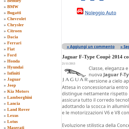
»
Bentley
»
BMW
Noleggio Auto
»
Bugatti
»
Chevrolet
»
Chrysler
»
Citroen
»
Dacia
»
Ferrari
» Aggiungi un commento
» Se
»
Fiat
»
Ford
Jaguar F-Type Coupè 2014 c
»
Honda
21/11/2013
»
Hyundai
Classe, eleganza 
»
Infiniti
nuova
Jaguar F-T
»
Jaguar
versione a cielo a
»
Jeep
Attesa in concessionaria entro 
»
Kia Motors
distingue nettamente rispetto a
»
Lamborghini
assicura tutto il corredo tecno
»
Lancia
adottando la scocca in allumin
»
Land Rover
e le motorizzazioni V6 e V8 c
»
Lexus
»
Lotus
Evoluzione stilistica della Con
»
Maserati