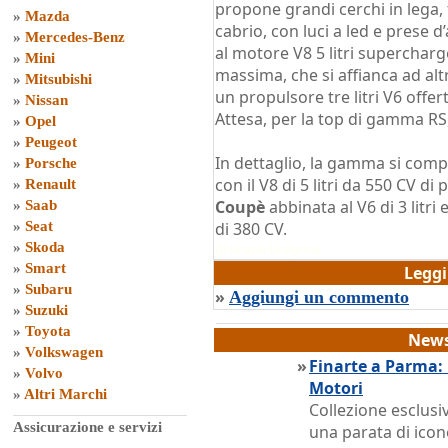
propone grandi cerchi in lega, f
»
Mazda
cabrio, con luci a led e prese d’
»
Mercedes-Benz
al motore V8 5 litri superchar
»
Mini
massima, che si affianca ad al
»
Mitsubishi
un propulsore tre litri V6 offe
»
Nissan
Attesa, per la top di gamma RS
»
Opel
»
Peugeot
In dettaglio, la gamma si com
»
Porsche
con il V8 di 5 litri da 550 CV di
»
Renault
Coupè
abbinata al V6 di 3 litri 
»
Saab
»
Seat
di 380 CV.
»
Skoda
di
Grazia Dragone
»
Smart
Legg
»
Subaru
»
Aggiungi un commento
»
Suzuki
»
Toyota
News
»
Volkswagen
»
Finarte a Parma:
»
Volvo
Motori
»
Altri Marchi
Collezione esclusi
Assicurazione e servizi
una parata di icon