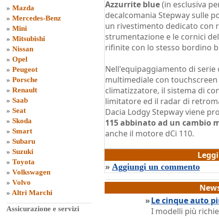
Azzurrite blue
(in esclusiva pe
»
Mazda
decalcomania Stepway sulle po
»
Mercedes-Benz
un rivestimento dedicato con r
»
Mini
strumentazione e le cornici de
»
Mitsubishi
rifinite con lo stesso bordino b
»
Nissan
»
Opel
Nell'equipaggiamento di serie o
»
Peugeot
multimediale con touchscreen e 
»
Porsche
climatizzatore, il sistema di co
»
Renault
limitatore ed il radar di retrom
»
Saab
»
Seat
Dacia Lodgy Stepway viene pro
»
Skoda
115 abbinato ad un cambio 
»
Smart
anche il motore dCi 110.
»
Subaru
di
Grazia Dragone
»
Suzuki
Legg
»
Toyota
»
Aggiungi un commento
»
Volkswagen
»
Volvo
News
»
Altri Marchi
»
Le cinque auto pi
Assicurazione e servizi
I modelli più rich