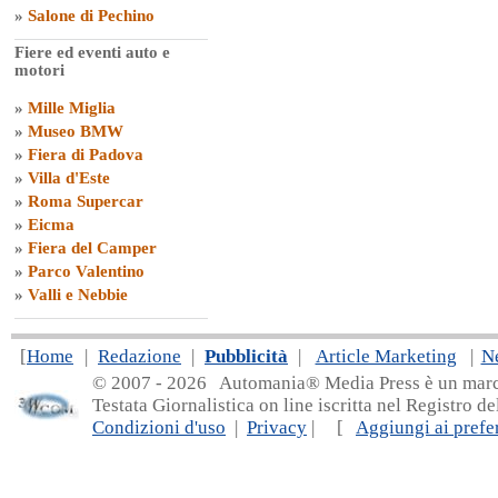
»
Salone di Pechino
Fiere ed eventi auto e
motori
»
Mille Miglia
»
Museo BMW
»
Fiera di Padova
»
Villa d'Este
»
Roma Supercar
»
Eicma
»
Fiera del Camper
»
Parco Valentino
»
Valli e Nebbie
[
Home
|
Redazione
|
Pubblicità
|
Article Marketing
|
N
© 2007 - 20
26 Automania® Media Press è un marchio 
Testata Giornalistica on line iscritta nel Registro d
Condizioni d'uso
|
Privacy
| [
Aggiungi ai prefer