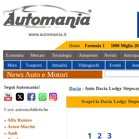
www.automania.it
Home
Formula 1
1000 Miglia 20
Economia
Mercato
Tecnologia
Anteprime
Novità
Anticipa
Moto
Trasporti
Attualità
Videogiochi
Eventi
Aut
News Auto e Motori
Segui Automania!
Dacia
- Auto Dacia Lodgy Stepwa
Scopri la Dacia Lodgy Stepw
Case automobilistiche
»
Alfa Romeo
»
Aston Martin
1
2
3
»
Audi