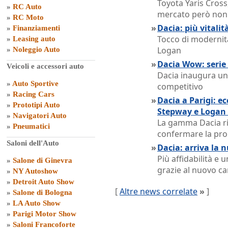
Toyota Yaris Cross,
»
RC Auto
mercato però non o
»
RC Moto
»
Dacia: più vitali
»
Finanziamenti
Tocco di modernit
»
Leasing auto
Logan
»
Noleggio Auto
»
Dacia Wow: serie 
Veicoli e accessori auto
Dacia inaugura un
»
Auto Sportive
competitivo
»
Racing Cars
»
Dacia a Parigi: e
»
Prototipi Auto
Stepway e Logan
»
Navigatori Auto
La gamma Dacia ri
»
Pneumatici
confermare la pro
Saloni dell'Auto
»
Dacia: arriva la 
Più affidabilità e
»
Salone di Ginevra
grazie al nuovo c
»
NY Autoshow
»
Detroit Auto Show
[
Altre news correlate
»
]
»
Salone di Bologna
»
LA Auto Show
»
Parigi Motor Show
»
Saloni Francoforte