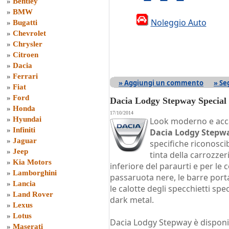
»
Bentley
»
BMW
Noleggio Auto
»
Bugatti
»
Chevrolet
»
Chrysler
»
Citroen
»
Dacia
»
Ferrari
» Aggiungi un commento
» Se
»
Fiat
»
Ford
Dacia Lodgy Stepway Special 
»
Honda
17/10/2014
»
Hyundai
Look moderno e accat
»
Infiniti
Dacia Lodgy Stepw
»
Jaguar
specifiche riconoscib
»
Jeep
tinta della carrozzer
»
Kia Motors
inferiore del paraurti e per le 
»
Lamborghini
passaruota nere, le barre porta
»
Lancia
le calotte degli specchietti spec
»
Land Rover
dark metal.
»
Lexus
»
Lotus
Dacia Lodgy Stepway è disponibi
»
Maserati