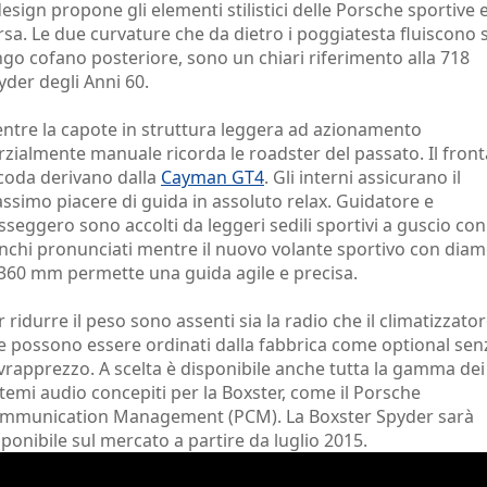
 design propone gli elementi stilistici delle Porsche sportive 
rsa. Le due curvature che da dietro i poggiatesta fluiscono 
ngo cofano posteriore, sono un chiari riferimento alla 718
yder degli Anni 60.
ntre la capote in struttura leggera ad azionamento
rzialmente manuale ricorda le roadster del passato. Il front
 coda derivano dalla
Cayman GT4
. Gli interni assicurano il
ssimo piacere di guida in assoluto relax. Guidatore e
sseggero sono accolti da leggeri sedili sportivi a guscio con
anchi pronunciati mentre il nuovo volante sportivo con dia
 360 mm permette una guida agile e precisa.
r ridurre il peso sono assenti sia la radio che il climatizzator
e possono essere ordinati dalla fabbrica come optional sen
vrapprezzo. A scelta è disponibile anche tutta la gamma dei
stemi audio concepiti per la Boxster, come il Porsche
mmunication Management (PCM). La Boxster Spyder sarà
sponibile sul mercato a partire da luglio 2015.