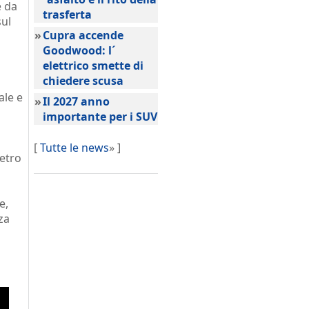
e da
trasferta
sul
»
Cupra accende
Goodwood: l´
elettrico smette di
chiedere scusa
ale e
»
Il 2027 anno
importante per i SUV
[
Tutte le news
» ]
metro
e,
za