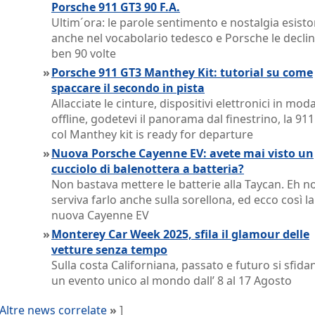
Porsche 911 GT3 90 F.A.
Ultim´ora: le parole sentimento e nostalgia esist
anche nel vocabolario tedesco e Porsche le decli
ben 90 volte
»
Porsche 911 GT3 Manthey Kit: tutorial su come
spaccare il secondo in pista
Allacciate le cinture, dispositivi elettronici in moda
offline, godetevi il panorama dal finestrino, la 91
col Manthey kit is ready for departure
»
Nuova Porsche Cayenne EV: avete mai visto un
cucciolo di balenottera a batteria?
Non bastava mettere le batterie alla Taycan. Eh no
serviva farlo anche sulla sorellona, ed ecco così la
nuova Cayenne EV
»
Monterey Car Week 2025, sfila il glamour delle
vetture senza tempo
Sulla costa Californiana, passato e futuro si sfida
un evento unico al mondo dall’ 8 al 17 Agosto
Altre news correlate
»
]