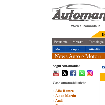
www.automania.it
H
Economia
Mercato
Tecnologia
Moto
Trasporti
Attualità
News Auto e Motori
Segui Automania!
P
Case automobilistiche
»
Alfa Romeo
»
Aston Martin
»
Audi