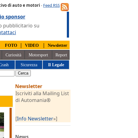
ivo di auto e motori
-
Feed RSS
io sponsor
 pubblicitario su
tattaci
|
|
|
FOTO
VIDEO
Newsletter
Curiosità
Motorsport
Report
Crash
Sicurezza
Il Legale
Newsletter
Iscriviti alla Mailing List
di Automania®
[
Info Newsletter
»]
News