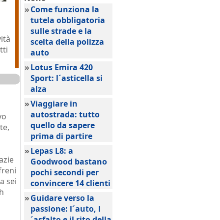
»
Come funziona la
tutela obbligatoria
sulle strade e la
ità
scelta della polizza
tti
auto
»
Lotus Emira 420
Sport: l´asticella si
alza
»
Viaggiare in
autostrada: tutto
vo
quello da sapere
te,
prima di partire
»
Lepas L8: a
azie
Goodwood bastano
freni
pochi secondi per
a sei
convincere 14 clienti
/h
»
Guidare verso la
passione: l´auto, l
´asfalto e il rito della