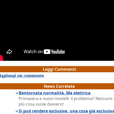
razia Dragone
Leggi Commenti
Aggiungi un commento
News Correlate
»
Bentornata normalità. Ma elettrica
Primavera e nuovi modelli: il problema? Nessuno 
più cosa vuole davvero!
»
Si può rendere esclusiva, una cosa già esclusiv