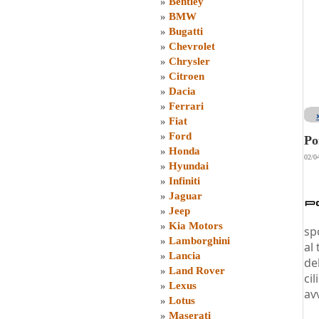
»
Bentley
»
BMW
»
Bugatti
»
Chevrolet
»
Chrysler
»
Citroen
»
Dacia
»
Ferrari
»
Fiat
»
Ford
Po
»
Honda
02/0
»
Hyundai
»
Infiniti
»
Jaguar
»
Jeep
»
Kia Motors
sp
»
Lamborghini
al
»
Lancia
de
»
Land Rover
ci
»
Lexus
av
»
Lotus
»
Maserati