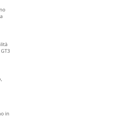
ono
na
lità
1 GT3
,
no in