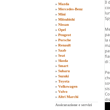
Il
»
Mazda
co
»
Mercedes-Benz
lu
»
Mini
Sp
»
Mitsubishi
»
Nissan
Me
»
Opel
pa
»
Peugeot
la
»
Porsche
ma
»
Renault
pa
»
Saab
»
Seat
fi
»
Skoda
di
»
Smart
»
Subaru
Pe
»
Suzuki
ch
»
Toyota
so
»
Volkswagen
si
»
Volvo
Co
»
Altri Marchi
di
Assicurazione e servizi