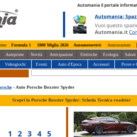
Automania il portale informat
Automania: Spaz
Vuoi questo spazio
Automania.it
Con
ome
Formula 1
1000 Miglia 2026
Automotoretrò
Assicurazioni
Anteprime
Novità
Anticipazioni
Elettriche
Ecologia
Saloni
Videogiochi
Eventi
Auto d'Epoca
Accessori
Prove e 
orsche
- Auto Porsche Boxster Spyder
Scopri la Porsche Boxster Spyder: Scheda Tecnica roadster
1
2
3
4
5