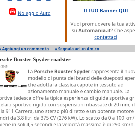
Il TUO Banner QUI
Noleggio Auto
Vuoi promuovere la tua attiv
su
Automania.it
? Che aspe
contattaci
» Aggiungi un commento
» Segnala ad un Amico
rsche Boxster Spyder roadster
4/2015
La
Porsche Boxster Spyder
rappresenta il nuo
modello di punta del brand delle dueposti aper
che adotta la classica capote in tessuto ad
azionamento manuale e cambio manuale. La
ortiva tedesca offre la tipica esperienza di guida sportiva gr
 telaio sportivo rigido con sospensioni ribassate di 20 mm, i 
lla 911 Carrera, uno sterzo più diretto e un potente motore 
lindri da 3,8 litri da 375 CV (276 kW). Lo scatto da 0 a 100 km
viene in soli 4,5 secondi e la velocità massima è di 290 km/h.