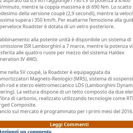
2 aspirato da 6,5 litri raggiunge i 750 CV di potenza a 8.400
ri/minuto, mentre la coppia massima è di 690 Nm. Lo scatto è
desimo della versione coupè (2,9 secondi), mentre la veloci
ssima supera i 350 km/h. Per esaltarne l’emozione alla guid
perveloce Roadster è dotata di un vetro posteriore.
 abbinamento alla potente unità è disponibile un sistema di
asmissione ISR Lamborghini a 7 marce, mentre la potenza v
asferita alle quattro ruote per mezzo del sistema Haldex
neration IV 4WD.
me nella SV coupé, la Roadster è equipaggiata da
mortizzatori Magneto-Reologici (MRS), sistema di sospens
sh-rod e sterzo elettromeccanico LDS (Lamborghini Dynam
eering). La vettura dispone di un tetto composto da due el
 fibra di carbonio, realizzato utilizzando tecnologie come R
rged Composite.
 lancio sul mercato è programmato per i primi mesi del 2016
razia Dragone
Leggi Commenti
Aggiungi un commento