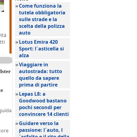
»
Come funziona la
tutela obbligatoria
sulle strade e la
scelta della polizza
auto
ità
tti
»
Lotus Emira 420
Sport: l´asticella si
alza
»
Viaggiare in
autostrada: tutto
dster
quello da sapere
prima di partire
ce
»
Lepas L8: a
Goodwood bastano
pochi secondi per
 guida
convincere 14 clienti
»
Guidare verso la
passione: l´auto, l
tore
´asfalto e il rito della