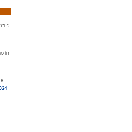
ti di
no in
ne
024