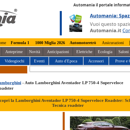
Automania il portale informat
Automania: Spaz
Vuoi questo spazio
Automania.it
Con
ome
Formula 1
1000 Miglia 2026
Automotoretrò
Assicurazioni
Anteprime
Novità
Anticipazioni
Elettriche
Ecologia
Saloni
Videogiochi
Eventi
Auto d'Epoca
Accessori
Prove e 
amborghini
- Auto Lamborghini Aventador LP 750-4 Superveloce
oadster
copri la Lamborghini Aventador LP 750-4 Superveloce Roadster: Sc
Tecnica roadster