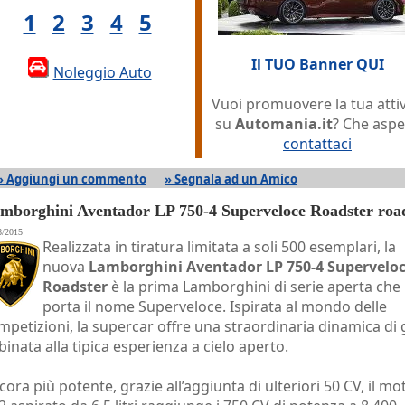
1
2
3
4
5
Il TUO Banner QUI
Noleggio Auto
Vuoi promuovere la tua attiv
su
Automania.it
? Che aspe
contattaci
» Aggiungi un commento
» Segnala ad un Amico
mborghini Aventador LP 750-4 Superveloce Roadster roa
8/2015
Realizzata in tiratura limitata a soli 500 esemplari, la
nuova
Lamborghini Aventador LP 750-4 Supervelo
Roadster
è la prima Lamborghini di serie aperta che
porta il nome Superveloce. Ispirata al mondo delle
mpetizioni, la supercar offre una straordinaria dinamica di
binata alla tipica esperienza a cielo aperto.
cora più potente, grazie all’aggiunta di ulteriori 50 CV, il mo