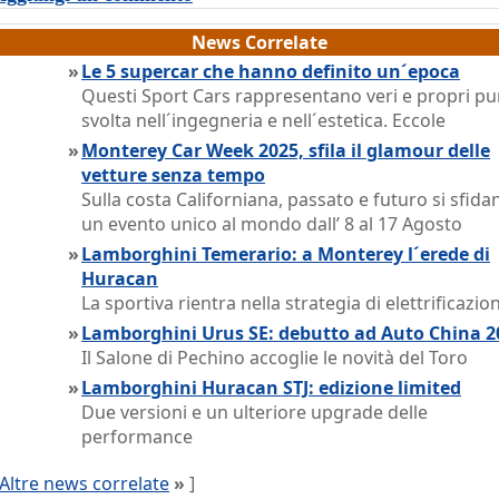
News Correlate
»
Le 5 supercar che hanno definito un´epoca
Questi Sport Cars rappresentano veri e propri pun
svolta nell´ingegneria e nell´estetica. Eccole
»
Monterey Car Week 2025, sfila il glamour delle
vetture senza tempo
Sulla costa Californiana, passato e futuro si sfida
un evento unico al mondo dall’ 8 al 17 Agosto
»
Lamborghini Temerario: a Monterey l´erede di
Huracan
La sportiva rientra nella strategia di elettrificazio
»
Lamborghini Urus SE: debutto ad Auto China 2
Il Salone di Pechino accoglie le novità del Toro
»
Lamborghini Huracan STJ: edizione limited
Due versioni e un ulteriore upgrade delle
performance
Altre news correlate
»
]