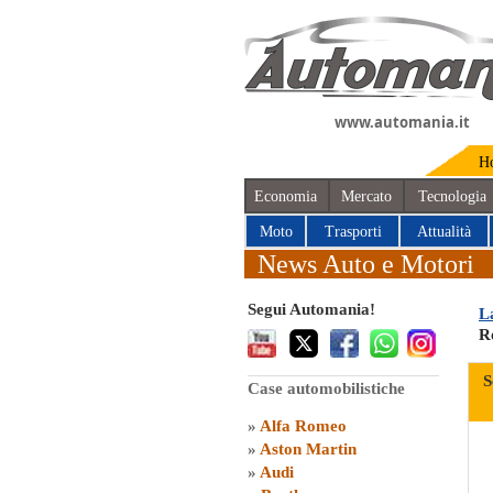
www.automania.it
H
Economia
Mercato
Tecnologia
Moto
Trasporti
Attualità
News Auto e Motori
Segui Automania!
L
R
S
Case automobilistiche
»
Alfa Romeo
»
Aston Martin
»
Audi