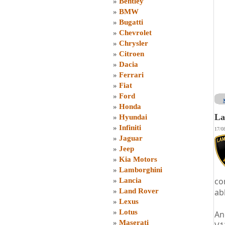
»
Bentley
»
BMW
»
Bugatti
»
Chevrolet
»
Chrysler
»
Citroen
»
Dacia
»
Ferrari
»
Fiat
»
Ford
»
Honda
La
»
Hyundai
»
Infiniti
17/0
»
Jaguar
»
Jeep
»
Kia Motors
»
Lamborghini
co
»
Lancia
»
Land Rover
ab
»
Lexus
»
Lotus
An
»
Maserati