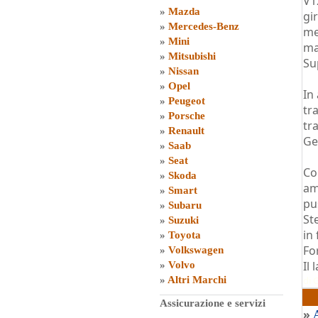
V1
»
Mazda
gi
»
Mercedes-Benz
me
»
Mini
ma
»
Mitsubishi
Su
»
Nissan
»
Opel
In
»
Peugeot
tr
»
Porsche
tr
»
Renault
Ge
»
Saab
»
Seat
Co
»
Skoda
am
»
Smart
pu
»
Subaru
St
»
Suzuki
in
»
Toyota
Fo
»
Volkswagen
Il
»
Volvo
»
Altri Marchi
di
G
Assicurazione e servizi
»