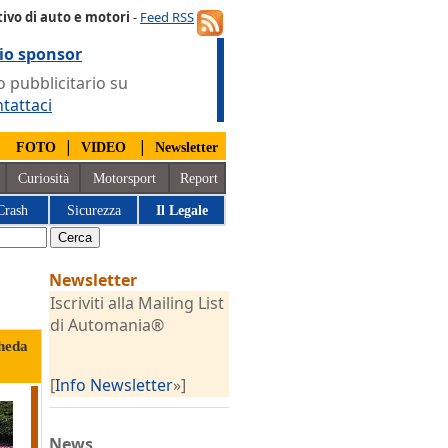
ivo di auto e motori
-
Feed RSS
io sponsor
 pubblicitario su
tattaci
|
|
|
FOTO
VIDEO
Newsletter
Curiosità
Motorsport
Report
Crash
Sicurezza
Il Legale
Newsletter
Iscriviti alla Mailing List
di Automania®
heda
[
Info Newsletter
»]
News