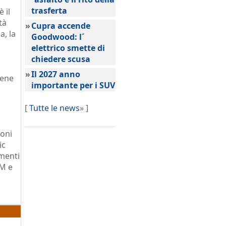
trasferta
 il
tà
»
Cupra accende
a, la
Goodwood: l´
elettrico smette di
chiedere scusa
»
Il 2027 anno
iene
importante per i SUV
[
Tutte le news
» ]
ioni
ic
ementi
TM e
.