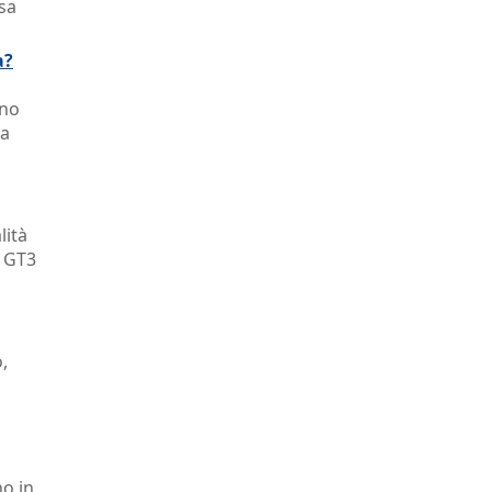
sa
a?
ono
na
lità
1 GT3
,
no in