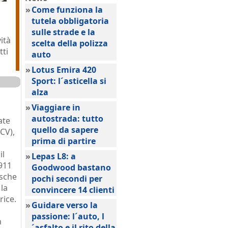
»
Come funziona la
tutela obbligatoria
sulle strade e la
ità
scelta della polizza
tti
auto
»
Lotus Emira 420
Sport: l´asticella si
alza
»
Viaggiare in
autostrada: tutto
ate
quello da sapere
CV),
prima di partire
il
»
Lepas L8: a
 911
Goodwood bastano
rsche
pochi secondi per
la
convincere 14 clienti
rice.
»
Guidare verso la
passione: l´auto, l
n
´asfalto e il rito della