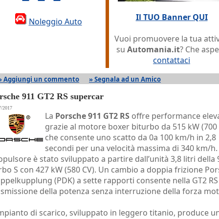
Il TUO Banner QUI
Noleggio Auto
Vuoi promuovere la tua attiv
su
Automania.it
? Che aspe
contattaci
» Aggiungi un commento
» Segnala ad un Amico
rsche 911 GT2 RS supercar
7/2017
La
Porsche 911 GT2 RS
offre performance elev
grazie al motore boxer biturbo da 515 kW (700 
che consente uno scatto da 0a 100 km/h in 2,8
secondi per una velocità massima di 340 km/h. 
opulsore è stato sviluppato a partire dall’unità 3,8 litri della
rbo S con 427 kW (580 CV). Un cambio a doppia frizione Po
ppelkupplung (PDK) a sette rapporti consente nella GT2 RS 
asmissione della potenza senza interruzione della forza mot
impianto di scarico, sviluppato in leggero titanio, produce u