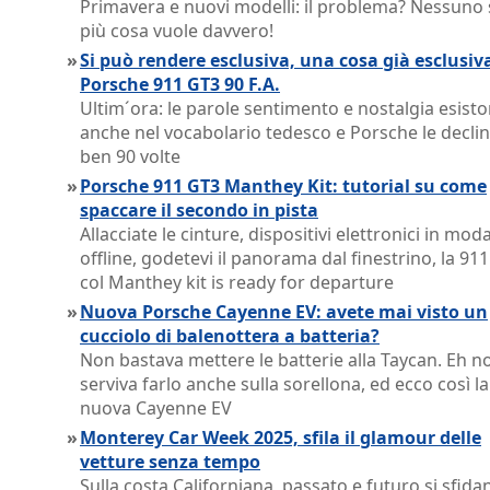
Primavera e nuovi modelli: il problema? Nessuno 
più cosa vuole davvero!
»
Si può rendere esclusiva, una cosa già esclusiv
Porsche 911 GT3 90 F.A.
Ultim´ora: le parole sentimento e nostalgia esist
anche nel vocabolario tedesco e Porsche le decli
ben 90 volte
»
Porsche 911 GT3 Manthey Kit: tutorial su come
spaccare il secondo in pista
Allacciate le cinture, dispositivi elettronici in moda
offline, godetevi il panorama dal finestrino, la 91
col Manthey kit is ready for departure
»
Nuova Porsche Cayenne EV: avete mai visto un
cucciolo di balenottera a batteria?
Non bastava mettere le batterie alla Taycan. Eh no
serviva farlo anche sulla sorellona, ed ecco così la
nuova Cayenne EV
»
Monterey Car Week 2025, sfila il glamour delle
vetture senza tempo
Sulla costa Californiana, passato e futuro si sfida