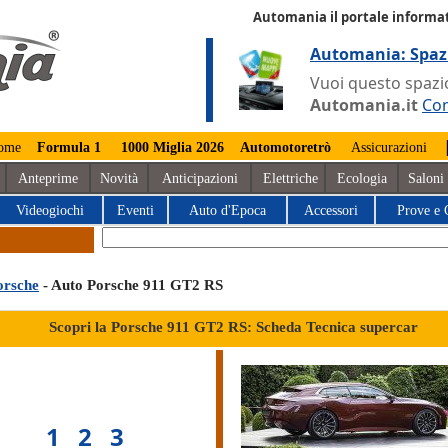
Automania il portale informat
Automania: Spaz
Vuoi questo spazio
Automania.it
Con
ome
Formula 1
1000 Miglia 2026
Automotoretrò
Assicurazioni
Anteprime
Novità
Anticipazioni
Elettriche
Ecologia
Saloni
Videogiochi
Eventi
Auto d'Epoca
Accessori
Prove e 
orsche
- Auto Porsche 911 GT2 RS
Scopri la Porsche 911 GT2 RS: Scheda Tecnica supercar
1
2
3