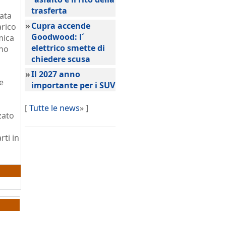
trasferta
ata
»
Cupra accende
arico
Goodwood: l´
mica
elettrico smette di
ono
chiedere scusa
»
Il 2027 anno
e
importante per i SUV
[
Tutte le news
» ]
zato
rti in