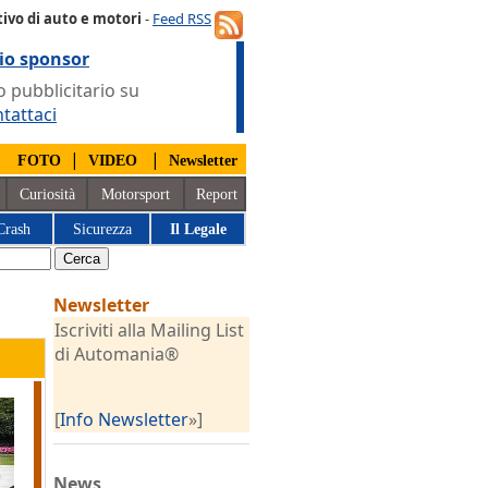
ivo di auto e motori
-
Feed RSS
io sponsor
 pubblicitario su
tattaci
|
|
|
FOTO
VIDEO
Newsletter
Curiosità
Motorsport
Report
Crash
Sicurezza
Il Legale
Newsletter
Iscriviti alla Mailing List
di Automania®
[
Info Newsletter
»]
News