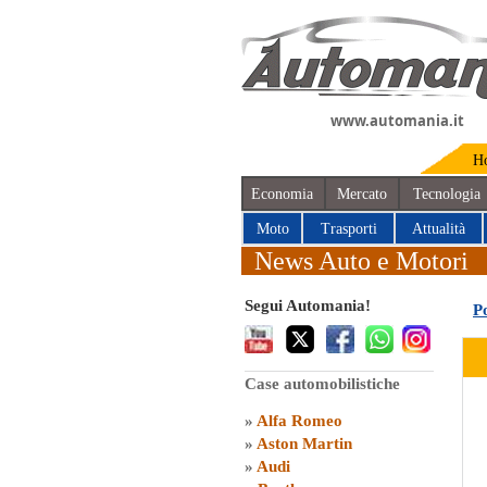
www.automania.it
H
Economia
Mercato
Tecnologia
Moto
Trasporti
Attualità
News Auto e Motori
Segui Automania!
P
Case automobilistiche
»
Alfa Romeo
»
Aston Martin
»
Audi