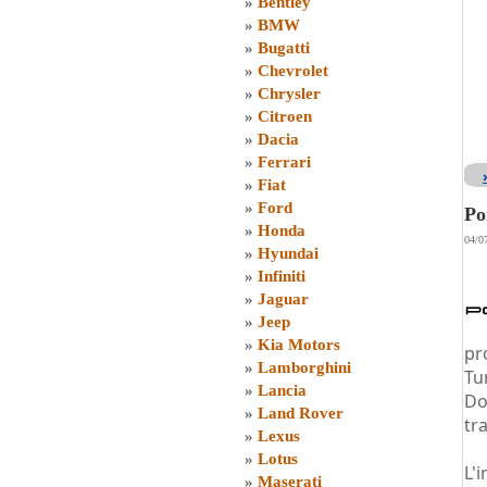
»
Bentley
»
BMW
»
Bugatti
»
Chevrolet
»
Chrysler
»
Citroen
»
Dacia
»
Ferrari
»
Fiat
»
Ford
Po
»
Honda
04/0
»
Hyundai
»
Infiniti
»
Jaguar
»
Jeep
»
Kia Motors
pr
»
Lamborghini
Tu
»
Lancia
Do
»
Land Rover
tr
»
Lexus
»
Lotus
L'
»
Maserati