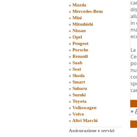
ca
»
Mazda
di
»
Mercedes-Benz
al
»
Mini
in
»
Mitsubishi
ma
»
Nissan
ecc
»
Opel
»
Peugeot
La
»
Porsche
Ce
»
Renault
po
»
Saab
»
Seat
nu
»
Skoda
co
»
Smart
sp
»
Subaru
ca
»
Suzuki
di
G
»
Toyota
»
Volkswagen
»
»
Volvo
»
Altri Marchi
Assicurazione e servizi