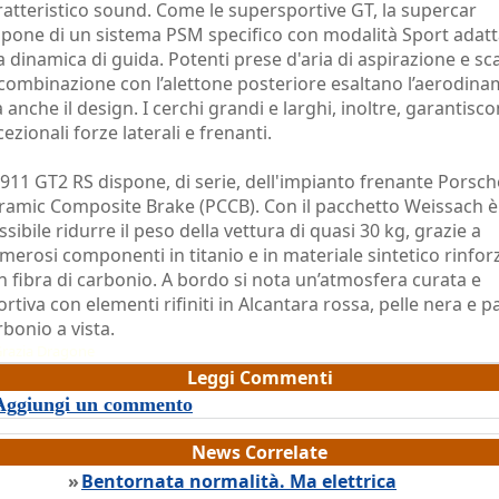
ratteristico sound. Come le supersportive GT, la supercar
spone di un sistema PSM specifico con modalità Sport adatt
la dinamica di guida. Potenti prese d'aria di aspirazione e sc
 combinazione con l’alettone posteriore esaltano l’aerodina
 anche il design. I cerchi grandi e larghi, inoltre, garantisc
ezionali forze laterali e frenanti.
 911 GT2 RS dispone, di serie, dell'impianto frenante Porsch
ramic Composite Brake (PCCB). Con il pacchetto Weissach è
ssibile ridurre il peso della vettura di quasi 30 kg, grazie a
merosi componenti in titanio e in materiale sintetico rinfor
n fibra di carbonio. A bordo si nota un’atmosfera curata e
ortiva con elementi rifiniti in Alcantara rossa, pelle nera e pa
rbonio a vista.
razia Dragone
Leggi Commenti
Aggiungi un commento
News Correlate
»
Bentornata normalità. Ma elettrica