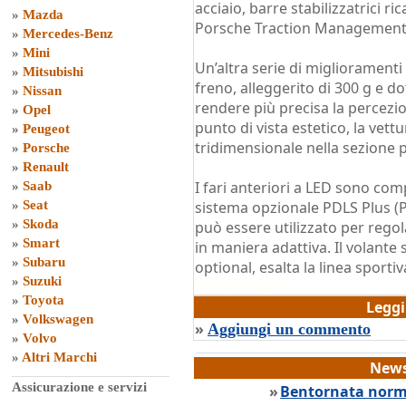
acciaio, barre stabilizzatrici ri
»
Mazda
Porsche Traction Management
»
Mercedes-Benz
»
Mini
Un’altra serie di miglioramenti
»
Mitsubishi
freno, alleggerito di 300 g e do
»
Nissan
rendere più precisa la percezi
»
Opel
punto di vista estetico, la vett
»
Peugeot
tridimensionale nella sezione 
»
Porsche
»
Renault
I fari anteriori a LED sono comp
»
Saab
»
Seat
sistema opzionale PDLS Plus (
»
Skoda
può essere utilizzato per regola
»
Smart
in maniera adattiva. Il volante
»
Subaru
optional, esalta la linea sportiv
»
Suzuki
di
Grazia Dragone
»
Toyota
Legg
»
Volkswagen
»
Aggiungi un commento
»
Volvo
»
Altri Marchi
News
Assicurazione e servizi
»
Bentornata norma