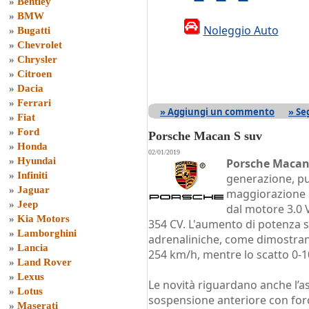
»
Bentley
»
BMW
Noleggio Auto
»
Bugatti
»
Chevrolet
»
Chrysler
»
Citroen
»
Dacia
»
Ferrari
» Aggiungi un commento
» Se
»
Fiat
»
Ford
Porsche Macan S suv
»
Honda
02/01/2019
»
Hyundai
Porsche Macan
»
Infiniti
generazione, p
»
Jaguar
maggiorazione d
»
Jeep
dal motore 3.0 
»
Kia Motors
354 CV. L'aumento di potenza s
»
Lamborghini
adrenaliniche, come dimostrano i
»
Lancia
254 km/h, mentre lo scatto 0-1
»
Land Rover
»
Lexus
Le novità riguardano anche l’as
»
Lotus
sospensione anteriore con force
»
Maserati