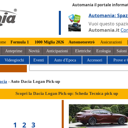
Automania il portale informat
Automania: Spaz
Vuoi questo spazio
Automania.it
Con
ome
Formula 1
1000 Miglia 2026
Automotoretrò
Assicurazioni
Anteprime
Novità
Anticipazioni
Elettriche
Ecologia
Saloni
Videogiochi
Eventi
Auto d'Epoca
Accessori
Prove e 
acia
- Auto Dacia Logan Pick-up
Scopri la Dacia Logan Pick-up: Scheda Tecnica pick up
1
2
3