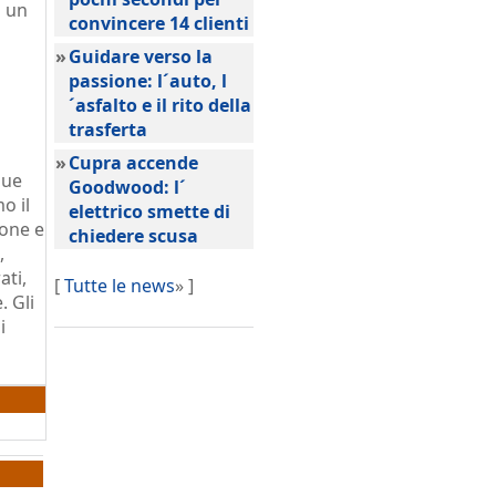
i un
convincere 14 clienti
»
Guidare verso la
passione: l´auto, l
´asfalto e il rito della
trasferta
»
Cupra accende
due
Goodwood: l´
o il
elettrico smette di
ione e
chiedere scusa
,
ati,
[
Tutte le news
» ]
. Gli
i