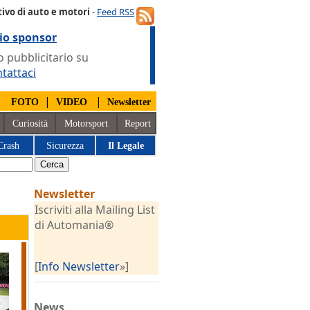
ivo di auto e motori
-
Feed RSS
io sponsor
 pubblicitario su
tattaci
|
|
|
FOTO
VIDEO
Newsletter
Curiosità
Motorsport
Report
Crash
Sicurezza
Il Legale
Newsletter
Iscriviti alla Mailing List
di Automania®
[
Info Newsletter
»]
News