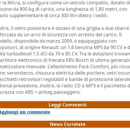
r la Micra, si configura come un veicolo compatto, dotato d
ssone da 800 kg di carico, una lunghezza di 1,80 metri, con
zio supplementare di circa 300 litri dietro i sedili.
oltre, il vetro posteriore è dotato di una griglia a due sbarre
nforzata da un arco di sicurezza con arresto del carico. Il
dello, disponibile da marzo 2009, è equipaggiato con
opulsori, di origine Renault: un 1.6 benzina MPI da 90 CV e 
ità turbodiesel 1.5 dCi da 70 e 85 CV. Tra le dotazioni troviam
partitore elettronico di frenata EBV Bosch di ultima generaz
imatizzatore manuale. L’allestimento Pack Comfort, più ricco
fre: servosterzo, chiusura elettrica delle portiere, vetri oscur
ecchietti retrovisori regolabili e bande di protezione laterale
tional prevedono, inoltre, la radio CD o MP3 e il pacchetto d
curezza con ABS + airbag passeggero.
razia Dragone
Leggi Commenti
Aggiungi un commento
News Correlate