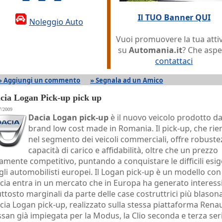
Il TUO Banner QUI
Noleggio Auto
Vuoi promuovere la tua attiv
su
Automania.it
? Che aspe
contattaci
» Aggiungi un commento
» Segnala ad un Amico
cia Logan Pick-up pick up
7/2009
Dacia Logan pick-up
è il nuovo veicolo prodotto da
brand low cost made in Romania. Il pick-up, che rie
nel segmento dei veicoli commerciali, offre robuste
capacità di carico e affidabilità, oltre che un prezzo
tamente competitivo, puntando a conquistare le difficili esi
gli automobilisti europei. Il Logan pick-up è un modello con
cia entra in un mercato che in Europa ha generato interess
uttosto marginali da parte delle case costruttrici più blason
cia Logan pick-up, realizzato sulla stessa piattaforma Renau
ssan già impiegata per la Modus, la Clio seconda e terza ser