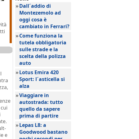
»
Dall´addio di
Montezemolo ad
oggi cosa è
ità
cambiato in Ferrari?
tti
»
Come funziona la
tutela obbligatoria
sulle strade e la
scelta della polizza
auto
»
Lotus Emira 420
l
Sport: l´asticella si
ntra
alza
zza,
»
Viaggiare in
genze
autostrada: tutto
 cui
quello da sapere
i
prima di partire
ate.
»
Lepas L8: a
lt-
Goodwood bastano
ie e
pochi secondi per