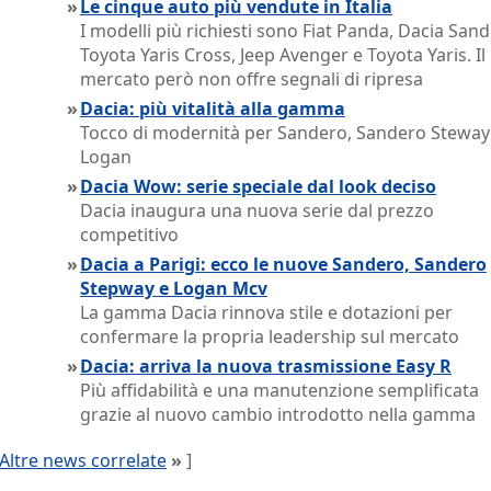
»
Le cinque auto più vendute in Italia
I modelli più richiesti sono Fiat Panda, Dacia Sand
Toyota Yaris Cross, Jeep Avenger e Toyota Yaris. Il
mercato però non offre segnali di ripresa
»
Dacia: più vitalità alla gamma
Tocco di modernità per Sandero, Sandero Steway
Logan
»
Dacia Wow: serie speciale dal look deciso
Dacia inaugura una nuova serie dal prezzo
competitivo
»
Dacia a Parigi: ecco le nuove Sandero, Sandero
Stepway e Logan Mcv
La gamma Dacia rinnova stile e dotazioni per
confermare la propria leadership sul mercato
»
Dacia: arriva la nuova trasmissione Easy R
Più affidabilità e una manutenzione semplificata
grazie al nuovo cambio introdotto nella gamma
Altre news correlate
»
]