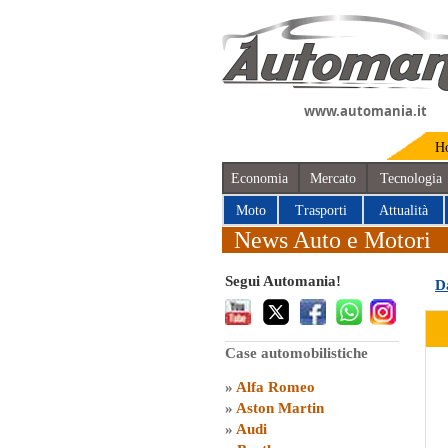
www.automania.it
H
Economia
Mercato
Tecnologia
Moto
Trasporti
Attualità
News Auto e Motori
Segui Automania!
D
Case automobilistiche
»
Alfa Romeo
»
Aston Martin
»
Audi