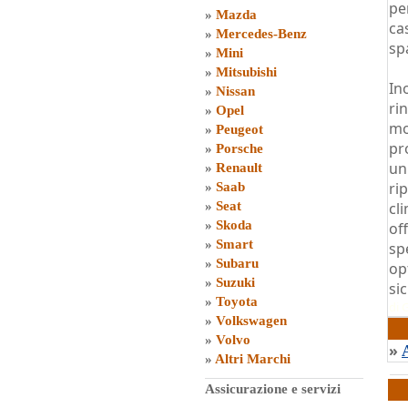
pe
»
Mazda
ca
»
Mercedes-Benz
spa
»
Mini
»
Mitsubishi
In
»
Nissan
ri
»
Opel
mo
»
Peugeot
pr
»
Porsche
un
»
Renault
ri
»
Saab
»
Seat
cl
»
Skoda
of
»
Smart
sp
»
Subaru
op
»
Suzuki
si
»
Toyota
di
G
»
Volkswagen
»
Volvo
»
»
Altri Marchi
Assicurazione e servizi