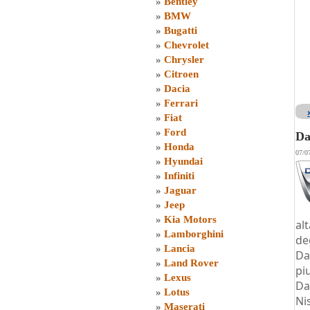
»
Bentley
»
BMW
»
Bugatti
»
Chevrolet
»
Chrysler
»
Citroen
»
Dacia
»
Ferrari
»
Fiat
»
Ford
Da
»
Honda
07/0
»
Hyundai
»
Infiniti
»
Jaguar
»
Jeep
»
Kia Motors
al
»
Lamborghini
de
»
Lancia
Da
»
Land Rover
pi
»
Lexus
Da
»
Lotus
Ni
»
Maserati