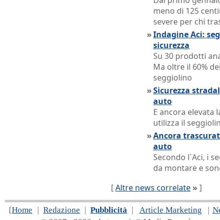
Dal primo gennaio
meno di 125 centim
severe per chi tr
»
Indagine Aci: seg
sicurezza
Su 30 prodotti ana
Ma oltre il 60% de
seggiolino
»
Sicurezza stradal
auto
E ancora elevata l
utilizza il seggiol
»
Ancora trascurata
auto
Secondo l`Aci, i s
da montare e sono
[
Altre news correlate
»
]
[
Home
|
Redazione
|
Pubblicità
|
Article Marketing
|
N