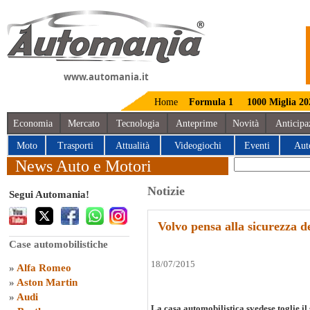
www.automania.it
Home
Formula 1
1000 Miglia 20
Economia
Mercato
Tecnologia
Anteprime
Novità
Anticipa
Moto
Trasporti
Attualità
Videogiochi
Eventi
Aut
News Auto e Motori
Notizie
Segui Automania!
Volvo pensa alla sicurezza d
Case automobilistiche
18/07/2015
»
Alfa Romeo
»
Aston Martin
»
Audi
La casa automobilistica svedese toglie il 