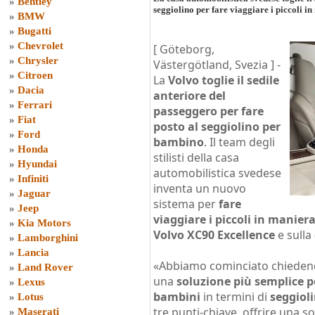
»
Bentley
seggiolino per fare viaggiare i piccoli 
»
BMW
»
Bugatti
»
Chevrolet
[ Göteborg,
»
Chrysler
Västergötland, Svezia ] -
»
Citroen
La
Volvo toglie il sedile
»
Dacia
anteriore del
»
Ferrari
passeggero per fare
»
Fiat
posto al seggiolino per
»
Ford
bambino
. Il team degli
»
Honda
stilisti della casa
»
Hyundai
automobilistica svedese
»
Infiniti
inventa un nuovo
»
Jaguar
sistema per
fare
»
Jeep
viaggiare i piccoli in maniera
»
Kia Motors
Volvo XC90 Excellence
e sulla
»
Lamborghini
»
Lancia
«Abbiamo cominciato chiedend
»
Land Rover
una
soluzione più semplice per
»
Lexus
bambini
in termini di
seggioli
»
Lotus
tre punti-chiave, offrire una s
»
Maserati