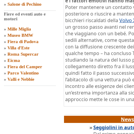
e i fattori emotivi hanno mag
»
Salone di Pechino
Poter mantenere un contatto vi
posteriore o riuscire a manten
Fiere ed eventi auto e
motori
bicchieri riscaldati della
Volvo 
un grosso passo avanti nel rend
»
Mille Miglia
che viaggiano con un bebé. Pot
»
Museo BMW
sedili alternative, come quest
»
Fiera di Padova
con la diffusione crescente de
»
Villa d'Este
qualche tempo – ha concluso T
»
Roma Supercar
studiando la natura del lusso
»
Eicma
collegamento diretto fra il lu
»
Fiera del Camper
quindi fatto il passo successiv
»
Parco Valentino
l’abitacolo di una vettura può 
»
Valli e Nebbie
incontro alle esigenze dei cli
un’estrema importanza alla si
approccio mette le cose in una
News 
»
Seggiolini in aut