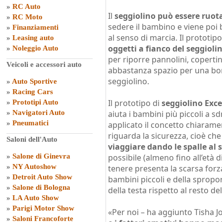
»
RC Auto
Il
seggiolino può essere ruota
»
RC Moto
sedere il bambino e viene poi 
»
Finanziamenti
al senso di marcia. Il prototip
»
Leasing auto
oggetti a fianco del seggioli
»
Noleggio Auto
per riporre pannolini, copertin
Veicoli e accessori auto
abbastanza spazio per una bors
seggiolino.
»
Auto Sportive
»
Racing Cars
Il prototipo di
seggiolino Exce
»
Prototipi Auto
»
Navigatori Auto
aiuta i bambini più piccoli a s
»
Pneumatici
applicato il concetto chiaram
riguarda la sicurezza, cioè ch
Saloni dell'Auto
viaggiare dando le spalle al 
»
Salone di Ginevra
possibile (almeno fino all’età 
»
NY Autoshow
tenere presenta la scarsa forz
»
Detroit Auto Show
bambini piccoli e della spropor
»
Salone di Bologna
della testa rispetto al resto de
»
LA Auto Show
»
Parigi Motor Show
«Per noi – ha aggiunto Tisha 
»
Saloni Francoforte