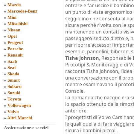
entrare e far uscire il bambin
»
Mazda
»
Mercedes-Benz
un punto di vista ergonomico e
»
Mini
seggiolino che consenta al ba
»
Mitsubishi
sicura perché rivolta con le sp
»
Nissan
mantenendo un contatto visivo 
»
Opel
passeggero seduto dietro e, n
»
Peugeot
per riporre accessori importa
»
Porsche
esempio, pannolini, biberon, sa
»
Renault
Tisha Johnson
, Responsabile 
»
Saab
Prototipi & Monitoraggio di V
»
Seat
racconta Tisha Johnson, l’idea è
»
Skoda
una conversazione con il propr
»
Smart
mentre esaminavano il prototi
»
Subaru
Console.
»
Suzuki
La domanda che nacque era su
»
Toyota
lo spazio ottenuto dalla rimoz
»
Volkswagen
anteriore.
»
Volvo
I progettisti di Volvo Cars ha
»
Altri Marchi
le quali quella di fare viaggi
Assicurazione e servizi
sicura i bambini piccoli.