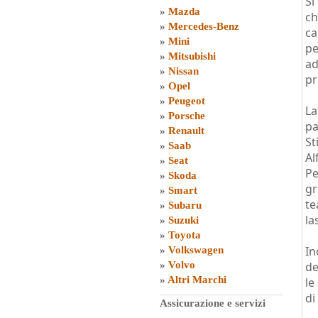
Si
»
Mazda
ch
»
Mercedes-Benz
ca
»
Mini
pe
»
Mitsubishi
ad
»
Nissan
pr
»
Opel
»
Peugeot
La
»
Porsche
pa
»
Renault
St
»
Saab
Al
»
Seat
Pe
»
Skoda
gr
»
Smart
te
»
Subaru
la
»
Suzuki
»
Toyota
In
»
Volkswagen
»
Volvo
de
»
Altri Marchi
le
di
Assicurazione e servizi