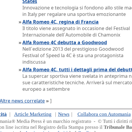
States
Innovazione e tecnologia si fondono allo stile m
in Italy per regalare una sportiva emozionante
»
Alfa Romeo 4C, regina di Francia
Il titolo viene assegnato in occasione del Festival
Internazionale dell´Automobile di Chamonix
»
Alfa Romeo 4C debutta a Goodwood
Nell´edizione 2013 del prestigioso Goodwood
Festival of Speed la 4C è sta una protagonista
indiscussa
»
Alfa Romeo 4C, tutti i dettagli prima del debut
La supercar sportiva viene svelata in anteprima n
sue caratteristiche tecniche. Arriverà sul mercato
europeo a settembre
Altre news correlate
»
]
cità
|
Article Marketing
|
News
|
Collabora con Automania
nia® Media Press è un marchio registrato - © Tutti i diritti ri
on line iscritta nel Registro della Stampa presso il
Tribunale Ba