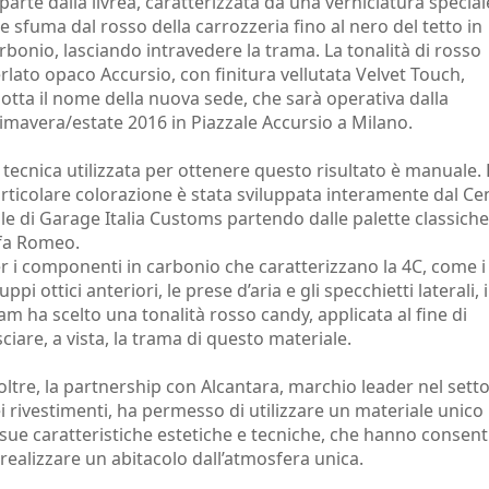
 parte dalla livrea, caratterizzata da una verniciatura special
e sfuma dal rosso della carrozzeria fino al nero del tetto in
rbonio, lasciando intravedere la trama. La tonalità di rosso
rlato opaco Accursio, con finitura vellutata Velvet Touch,
otta il nome della nuova sede, che sarà operativa dalla
imavera/estate 2016 in Piazzale Accursio a Milano.
 tecnica utilizzata per ottenere questo risultato è manuale. 
rticolare colorazione è stata sviluppata interamente dal Ce
ile di Garage Italia Customs partendo dalle palette classiche
fa Romeo.
r i componenti in carbonio che caratterizzano la 4C, come i
uppi ottici anteriori, le prese d’aria e gli specchietti laterali, i
am ha scelto una tonalità rosso candy, applicata al fine di
sciare, a vista, la trama di questo materiale.
oltre, la partnership con Alcantara, marchio leader nel sett
i rivestimenti, ha permesso di utilizzare un materiale unico
 sue caratteristiche estetiche e tecniche, che hanno consent
 realizzare un abitacolo dall’atmosfera unica.