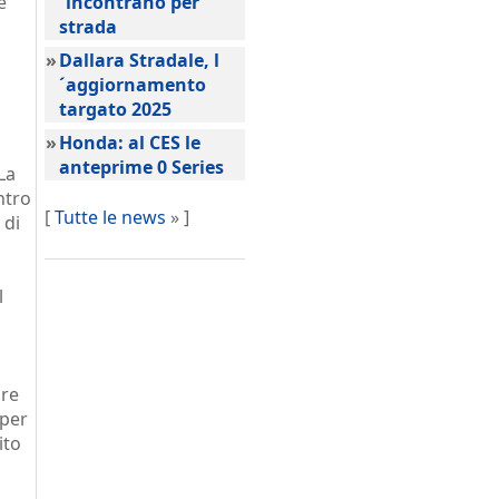
e
´incontrano per
strada
»
Dallara Stradale, l
´aggiornamento
targato 2025
»
Honda: al CES le
anteprime 0 Series
La
ntro
[
Tutte le news
» ]
 di
l
ore
 per
ito