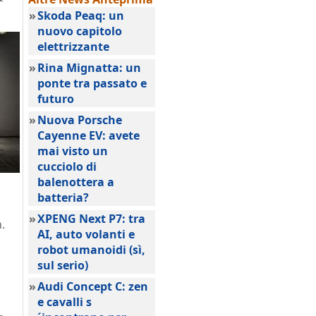
»
Skoda Peaq: un
nuovo capitolo
elettrizzante
»
Rina Mignatta: un
ponte tra passato e
futuro
»
Nuova Porsche
Cayenne EV: avete
mai visto un
cucciolo di
balenottera a
batteria?
»
XPENG Next P7: tra
.
AI, auto volanti e
robot umanoidi (sì,
sul serio)
»
Audi Concept C: zen
e cavalli s