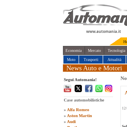
www.automania.it
H
Economia
Mercato
Tecnologia
Moto
Trasporti
Attualità
News Auto e Motori
No
Segui Automania!
Case automobilistiche
12
»
Alfa Romeo
»
Aston Martin
»
Audi
Sol