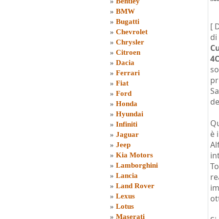
»
Bentley
»
BMW
»
Bugatti
[ 
»
Chevrolet
di
»
Chrysler
C
»
Citroen
4C
»
Dacia
so
»
Ferrari
pr
»
Fiat
Sa
»
Ford
de
»
Honda
»
Hyundai
Qu
»
Infiniti
è 
»
Jaguar
Al
»
Jeep
in
»
Kia Motors
To
»
Lamborghini
»
Lancia
re
»
Land Rover
im
»
Lexus
ot
»
Lotus
»
Maserati