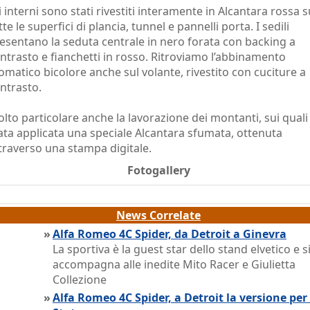
i interni sono stati rivestiti interamente in Alcantara rossa s
tte le superfici di plancia, tunnel e pannelli porta. I sedili
esentano la seduta centrale in nero forata con backing a
ntrasto e fianchetti in rosso. Ritroviamo l’abbinamento
omatico bicolore anche sul volante, rivestito con cuciture a
ntrasto.
lto particolare anche la lavorazione dei montanti, sui quali
ata applicata una speciale Alcantara sfumata, ottenuta
traverso una stampa digitale.
Fotogallery
News Correlate
»
Alfa Romeo 4C Spider, da Detroit a Ginevra
La sportiva è la guest star dello stand elvetico e s
accompagna alle inedite Mito Racer e Giulietta
Collezione
»
Alfa Romeo 4C Spider, a Detroit la versione per 