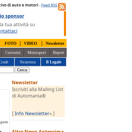
ivo di auto e motori
-
Feed RSS
io sponsor
 tua attività su
ntattaci
|
|
|
FOTO
VIDEO
Newsletter
Curiosità
Motorsport
Report
Crash
Sicurezza
Il Legale
Newsletter
Iscriviti alla Mailing List
di Automania®
[
Info Newsletter
» ]
agone
Altre News
Anteprima
e