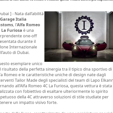
Dubai ] -
Nata dall’abilità
Garage Italia
ustoms
, l’
Alfa Romeo
 La Furiosa
è una
rprendente one-off
esentata durante il
lone Internazionale
ll’auto di Dubai.
esto esemplare unico
il risultato della perfetta sinergia tra il tipico dna sportivo di
fa Romeo e le caratteristiche uniche di design nate dagli
terventi Tailor Made degli specialisti del team di Lapo Elkann
rnando all’Alfa Romeo 4C La Furiosa, questa vettura è stata
alizzata con l’obiettivo di esaltare ulteriormente lo spirito
petuoso della 4C attraverso soluzioni di stile studiate per
tenere un impatto visivo forte.