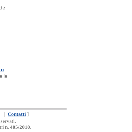
ade
to
elle
|
Contatti
]
servati.
ri n. 405/2010
.