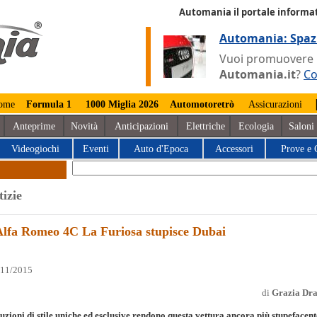
Automania il portale informat
Automania: Spaz
Vuoi promuovere la
Automania.it
?
Co
ome
Formula 1
1000 Miglia 2026
Automotoretrò
Assicurazioni
Anteprime
Novità
Anticipazioni
Elettriche
Ecologia
Saloni
Videogiochi
Eventi
Auto d'Epoca
Accessori
Prove e 
tizie
Alfa Romeo 4C La Furiosa stupisce Dubai
/11/2015
di
Grazia Dr
uzioni di stile uniche ed esclusive rendono questa vettura ancora più stupefacent