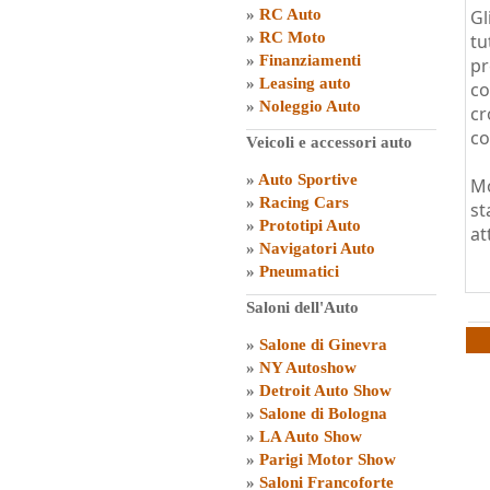
»
RC Auto
Gl
»
RC Moto
tu
»
Finanziamenti
pr
»
Leasing auto
co
»
Noleggio Auto
cr
co
Veicoli e accessori auto
»
Auto Sportive
Mo
»
Racing Cars
st
»
Prototipi Auto
at
»
Navigatori Auto
»
Pneumatici
Saloni dell'Auto
»
Salone di Ginevra
»
NY Autoshow
»
Detroit Auto Show
»
Salone di Bologna
»
LA Auto Show
»
Parigi Motor Show
»
Saloni Francoforte