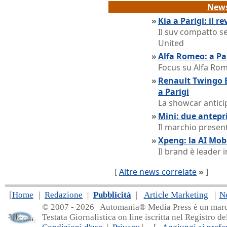
News
»
Kia a Parigi: il re
Il suv compatto se
United
»
Alfa Romeo: a Pa
Focus su Alfa Rom
»
Renault Twingo E
a Parigi
La showcar antici
»
Mini: due antepr
Il marchio present
»
Xpeng: la AI Mobi
Il brand è leader 
[
Altre news correlate
»
]
[
Home
|
Redazione
|
Pubblicità
|
Article Marketing
|
N
© 2007 - 20
26 Automania® Media Press è un marchio 
Testata Giornalistica on line iscritta nel Registro d