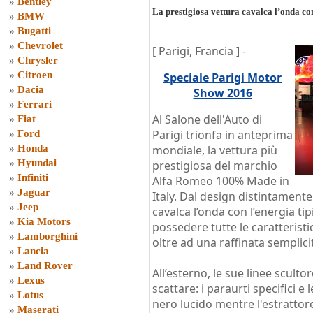
»
Bentley
La prestigiosa vettura cavalca l’onda con
»
BMW
»
Bugatti
»
Chevrolet
[ Parigi, Francia ] -
»
Chrysler
»
Citroen
Speciale Parigi Motor
»
Dacia
Show 2016
»
Ferrari
Al Salone dell'Auto di
»
Fiat
Parigi trionfa in anteprima
»
Ford
»
Honda
mondiale, la vettura più
»
Hyundai
prestigiosa del marchio
»
Infiniti
Alfa Romeo 100% Made in
»
Jaguar
Italy. Dal design distintamente i
»
Jeep
cavalca l’onda con l’energia tip
»
Kia Motors
possedere tutte le caratteristi
»
Lamborghini
oltre ad una raffinata semplici
»
Lancia
»
Land Rover
All’esterno, le sue linee sculto
»
Lexus
scattare: i paraurti specifici e
»
Lotus
nero lucido mentre l'estrattore
»
Maserati