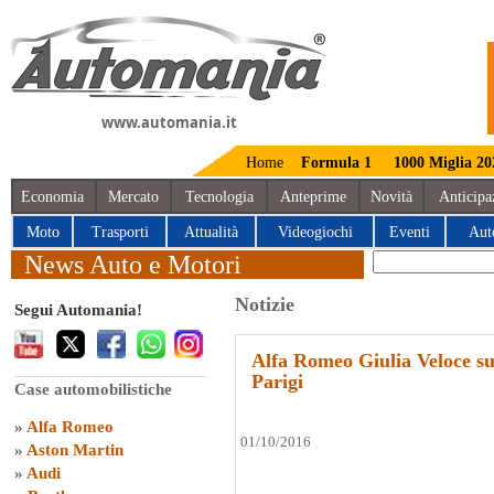
www.automania.it
Home
Formula 1
1000 Miglia 20
Economia
Mercato
Tecnologia
Anteprime
Novità
Anticipa
Moto
Trasporti
Attualità
Videogiochi
Eventi
Aut
News Auto e Motori
Notizie
Segui Automania!
Alfa Romeo Giulia Veloce sup
Parigi
Case automobilistiche
»
Alfa Romeo
01/10/2016
»
Aston Martin
»
Audi