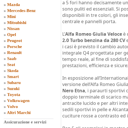
a 5 fori hanno decisamente un 
»
Mazda
sono puliti ed essenziali. Si p
»
Mercedes-Benz
disponibili in tre colori, gli in
»
Mini
centrale e pannelli porta.
»
Mitsubishi
»
Nissan
L’
Alfa Romeo Giulia Veloce
è 
»
Opel
2.0 Turbo benzina da 280 CV
e
»
Peugeot
i casi è previsto il cambio au
»
Porsche
integrale Q4 progettata per ges
»
Renault
tempo reale, al fine di soddisf
»
Saab
»
Seat
prestazioni, efficienza e sicure
»
Skoda
»
Smart
In esposizione all’Internation
»
Subaru
versione dell’Alfa Romeo Giuli
»
Suzuki
Nero Etna
, i paraurti sportivi c
»
Toyota
doppio terminale di scarico mag
»
Volkswagen
antracite lucido e per altri inte
»
Volvo
sedili sportivi in pelle e Alca
»
Altri Marchi
cuciture rosse a contrasto ed il
Assicurazione e servizi