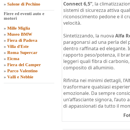
Connect 6,5”
, la climatizzazio
»
Salone di Pechino
sistemi di sicurezza attiva qua
Fiere ed eventi auto e
riconoscimento pedone e il cru
motori
velocità.
»
Mille Miglia
»
Museo BMW
Sintetizzando, la nuova
Alfa R
»
Fiera di Padova
paragonarsi ad una perla del pa
»
Villa d'Este
dentro raffinata ed elegante. I
»
Roma Supercar
rapporto peso/potenza, il brand
»
Eicma
leggeri quali fibra di carbonio,
»
Fiera del Camper
composito di alluminio.
»
Parco Valentino
»
Valli e Nebbie
Rifinita nei minimi dettagli, l
trasformare qualsiasi esperien
emozionale. Da sempre conside
un’affasciante signora, l’auto 
di appassionati da tutto il mo
Fo