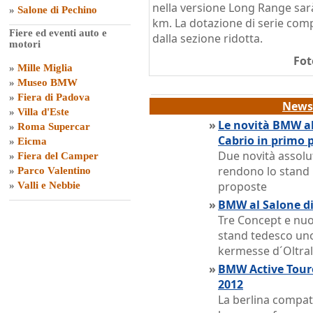
nella versione Long Range sarà
»
Salone di Pechino
km. La dotazione di serie comp
Fiere ed eventi auto e
dalla sezione ridotta.
motori
Fot
»
Mille Miglia
»
Museo BMW
»
Fiera di Padova
News 
»
Villa d'Este
»
Le novità BMW al 
»
Roma Supercar
Cabrio in primo 
»
Eicma
Due novità assolu
»
Fiera del Camper
rendono lo stand 
»
Parco Valentino
proposte
»
Valli e Nebbie
»
BMW al Salone di
Tre Concept e nuov
stand tedesco uno 
kermesse d´Oltra
»
BMW Active Toure
2012
La berlina compat