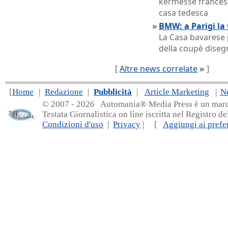
kermesse francese,
casa tedesca
»
BMW: a Parigi la 
La Casa bavarese
della coupè dise
[
Altre news correlate
»
]
[
Home
|
Redazione
|
Pubblicità
|
Article Marketing
|
N
© 2007 - 20
26 Automania® Media Press è un marchio 
Testata Giornalistica on line iscritta nel Registro d
Condizioni d'uso
|
Privacy
| [
Aggiungi ai prefer