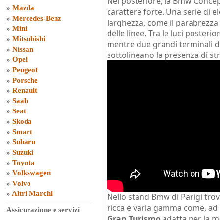
Nel posteriore, la Bmw Concep
»
Mazda
carattere forte. Una serie di 
»
Mercedes-Benz
larghezza, come il parabrezza 
»
Mini
delle linee. Tra le luci posteri
»
Mitsubishi
mentre due grandi terminali di
»
Nissan
sottolineano la presenza di str
»
Opel
»
Peugeot
»
Porsche
»
Renault
»
Saab
»
Seat
»
Skoda
»
Smart
»
Subaru
»
Suzuki
»
Toyota
»
Volkswagen
»
Volvo
»
Altri Marchi
Nello stand Bmw di Parigi trov
ricca e varia gamma come, ad
Assicurazione e servizi
Gran Turismo
adatta per la mo