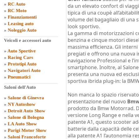
»
RC Auto
da un elevato confort di viaggi
»
RC Moto
tipica di una coupè all’abitabili
»
Finanziamenti
volume del bagagliaio di una 
»
Leasing auto
look sportivo.
»
Noleggio Auto
La gamma di motorizzazioni c
benzina e cinque motori diesel
Veicoli e accessori auto
massima efficienza. Gli interni 
»
Auto Sportive
pregiati e offrono una nuova i
»
Racing Cars
navigazione Professional e l’i
»
Prototipi Auto
smartphone. Inoltre, al Salone
»
Navigatori Auto
presenta una nuova ed esclusi
»
Pneumatici
sportiva ibrida plug-in: la BMW
Saloni dell'Auto
Non manca lo spazio riservato 
»
Salone di Ginevra
presentazione del nuovo
Bmw 
»
NY Autoshow
prodotto da Bmw Motorrad. Dis
»
Detroit Auto Show
versione Long Range e nella v
»
Salone di Bologna
patente A1, questo scooter ad
»
LA Auto Show
batterie dalla capacità delle ce
»
Parigi Motor Show
alla patente A1 l’autonomia re
»
Saloni Francoforte