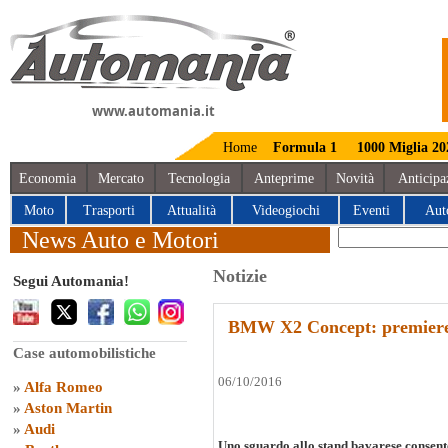
www.automania.it
Home
Formula 1
1000 Miglia 20
Economia
Mercato
Tecnologia
Anteprime
Novità
Anticipa
Moto
Trasporti
Attualità
Videogiochi
Eventi
Aut
News Auto e Motori
Notizie
Segui Automania!
BMW X2 Concept: premiere
Case automobilistiche
06/10/2016
»
Alfa Romeo
»
Aston Martin
»
Audi
Uno sguardo allo stand bavarese consente