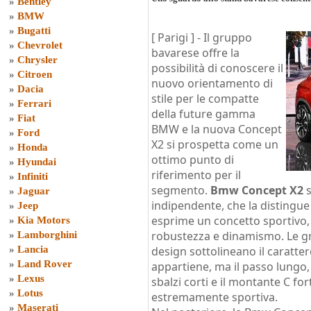
»
Bentley
»
BMW
»
Bugatti
[ Parigi ] -
Il gruppo
»
Chevrolet
bavarese offre la
»
Chrysler
possibilità di conoscere il
»
Citroen
nuovo orientamento di
»
Dacia
stile per le compatte
»
Ferrari
della future gamma
»
Fiat
BMW e la nuova Concept
»
Ford
X2 si prospetta come un
»
Honda
ottimo punto di
»
Hyundai
riferimento per il
»
Infiniti
segmento.
Bmw Concept X2
s
»
Jaguar
indipendente, che la distingue d
»
Jeep
esprime un concetto sportivo,
»
Kia Motors
robustezza e dinamismo. Le gra
»
Lamborghini
»
Lancia
design sottolineano il caratter
»
Land Rover
appartiene, ma il passo lungo, l
»
Lexus
sbalzi corti e il montante C f
»
Lotus
estremamente sportiva.
»
Maserati