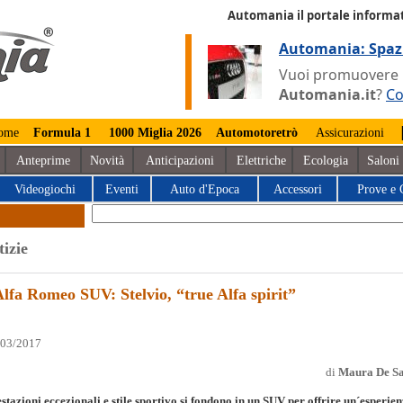
Automania il portale informat
Automania: Spaz
Vuoi promuovere la
Automania.it
?
Co
ome
Formula 1
1000 Miglia 2026
Automotoretrò
Assicurazioni
Anteprime
Novità
Anticipazioni
Elettriche
Ecologia
Saloni
Videogiochi
Eventi
Auto d'Epoca
Accessori
Prove e 
tizie
lfa Romeo SUV: Stelvio, “true Alfa spirit”
/03/2017
di
Maura De Sa
stazioni eccezionali e stile sportivo si fondono in un SUV per offrire un´esperien