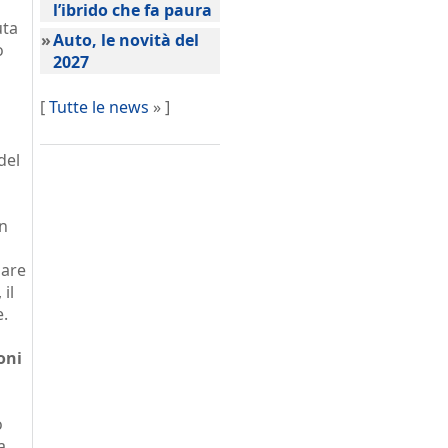
l’ibrido che fa paura
uta
»
Auto, le novità del
o
2027
[
Tutte le news
» ]
del
in
dare
 il
e.
oni
o
a