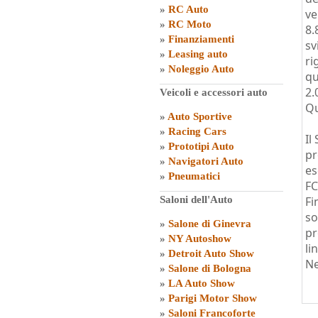
»
RC Auto
ve
»
RC Moto
8.
»
Finanziamenti
sv
»
Leasing auto
ri
»
Noleggio Auto
qu
2.
Veicoli e accessori auto
Qu
»
Auto Sportive
»
Racing Cars
Il
»
Prototipi Auto
pr
»
Navigatori Auto
es
»
Pneumatici
FC
Saloni dell'Auto
Fi
so
»
Salone di Ginevra
pr
»
NY Autoshow
li
»
Detroit Auto Show
Ne
»
Salone di Bologna
»
LA Auto Show
»
Parigi Motor Show
»
Saloni Francoforte