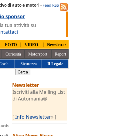
ivo di auto e motori
-
Feed RSS
io sponsor
 tua attività su
ntattaci
|
|
|
FOTO
VIDEO
Newsletter
Curiosità
Motorsport
Report
Crash
Sicurezza
Il Legale
Newsletter
Iscriviti alla Mailing List
di Automania®
[
Info Newsletter
» ]
nctis
Altre News
News
za di