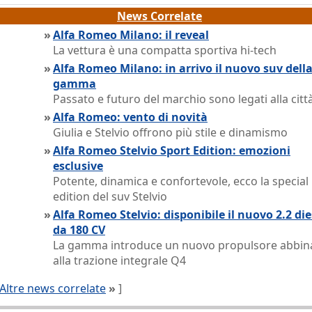
News Correlate
»
Alfa Romeo Milano: il reveal
La vettura è una compatta sportiva hi-tech
»
Alfa Romeo Milano: in arrivo il nuovo suv dell
gamma
Passato e futuro del marchio sono legati alla citt
»
Alfa Romeo: vento di novità
Giulia e Stelvio offrono più stile e dinamismo
»
Alfa Romeo Stelvio Sport Edition: emozioni
esclusive
Potente, dinamica e confortevole, ecco la special
edition del suv Stelvio
»
Alfa Romeo Stelvio: disponibile il nuovo 2.2 die
da 180 CV
La gamma introduce un nuovo propulsore abbin
alla trazione integrale Q4
Altre news correlate
»
]