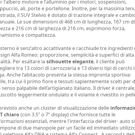
r l'albero motore e l'alluminio per i motori, sospensioni,
ppuccio, ali, porte e portellone. Inoltre, per la massima ten
 strada, il SUV Stelvio è dotato di trazione integrale e cambi
nuale. Le sue dimensioni di 468 cm di lunghezza, 167 cm di
tezza e 216 cm di larghezza di 216 cm, esprimono forza,
namismo e compattezza.
esterno è senz’altro accattivante e racchiude tre ingredienti 
sign Alfa Romeo: proporzione, semplicità e superfici di alta
alità. Per esaltare la
silhouette elegante
, il cliente può
egliere tra 13 colori di carrozzeria e 13 diversi tipi di cerchi 
ga. Anche l’abitacolo presenta la stessa impronta sportiva:
lle, tra cui il primo fiore e tessuti sapientemente scelti per 
 senso palpabile dell’artigianato italiano. Il driver è centrale,
uscotto leggermente ondulato e il volante è rivestito in pell
previsto anche un cluster di visualizzazione delle
informazi
T chiaro
(con 3.5” o 7” display) che fornisce tutte le
formazioni essenziali, mentre l'interfaccia del driver- auto si
mpone di due manopole per un facile ed immediato utilizz
l selettore Alfa DNA e sistema Alfa Connect . A seconda dell