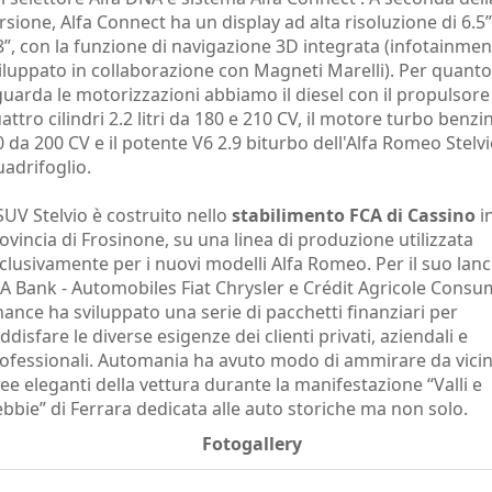
rsione, Alfa Connect ha un display ad alta risoluzione di 6.5”
8”, con la funzione di navigazione 3D integrata (infotainmen
iluppato in collaborazione con Magneti Marelli). Per quanto
guarda le motorizzazioni abbiamo il diesel con il propulsore
attro cilindri 2.2 litri da 180 e 210 CV, il motore turbo benzi
0 da 200 CV e il potente V6 2.9 biturbo dell'Alfa Romeo Stelv
adrifoglio.
 SUV Stelvio è costruito nello
stabilimento FCA di Cassino
i
ovincia di Frosinone, su una linea di produzione utilizzata
clusivamente per i nuovi modelli Alfa Romeo. Per il suo lanc
A Bank - Automobiles Fiat Chrysler e Crédit Agricole Consu
nance ha sviluppato una serie di pacchetti finanziari per
ddisfare le diverse esigenze dei clienti privati, aziendali e
ofessionali. Automania ha avuto modo di ammirare da vicin
nee eleganti della vettura durante la manifestazione “Valli e
bbie” di Ferrara dedicata alle auto storiche ma non solo.
Fotogallery