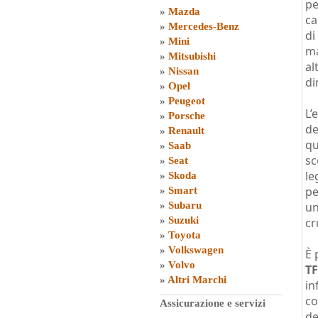
pe
»
Mazda
ca
»
Mercedes-Benz
di
»
Mini
ma
»
Mitsubishi
al
»
Nissan
di
»
Opel
»
Peugeot
L’
»
Porsche
de
»
Renault
qu
»
Saab
sc
»
Seat
le
»
Skoda
pe
»
Smart
»
Subaru
un
»
Suzuki
cr
»
Toyota
»
Volkswagen
È 
»
Volvo
TF
»
Altri Marchi
in
co
Assicurazione e servizi
de