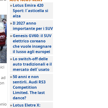
»
Lotus Emira 420
Sport: l´asticella si
alza
»
Il 2027 anno
importante per i SUV
»
Genesis GV60: il SUV
elettrico coreano
che vuole insegnare
il lusso agli europei
»
Lo switch-off delle
auto tradizionali e il
ici
mercato dell´usato
»
50 anni e non
e ad
sentirli. Audi RS3
con
Competition
Limited. The last
dance?
onio
»
Lotus Eletre X: