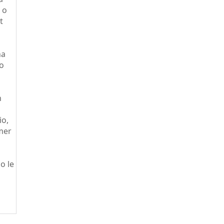
 o
t
na
io
n
io,
mer
o le