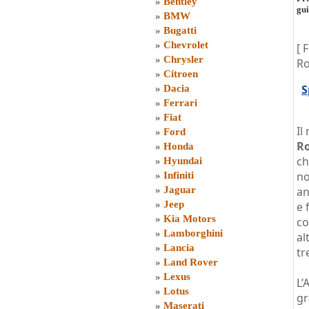
»
Bentley
gu
»
BMW
»
Bugatti
»
Chevrolet
[ 
»
Chrysler
Ro
»
Citroen
S
»
Dacia
»
Ferrari
»
Fiat
Il
»
Ford
Ro
»
Honda
ch
»
Hyundai
no
»
Infiniti
»
Jaguar
an
»
Jeep
e 
»
Kia Motors
co
»
Lamborghini
al
»
Lancia
tr
»
Land Rover
»
Lexus
L’
»
Lotus
gr
»
Maserati