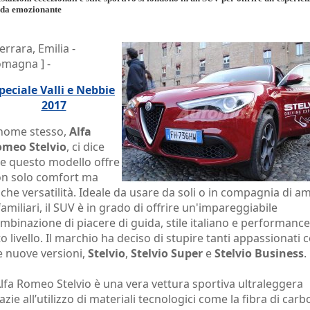
ida emozionante
Ferrara, Emilia -
magna ] -
peciale Valli e Nebbie
2017
 nome stesso,
Alfa
meo Stelvio
, ci dice
e questo modello offre
n solo comfort ma
che versatilità. Ideale da usare da soli o in compagnia di am
familiari, il SUV è in grado di offrire un'impareggiabile
mbinazione di piacere di guida, stile italiano e performanc
to livello. Il marchio ha deciso di stupire tanti appassionati 
e nuove versioni,
Stelvio
,
Stelvio Super
e
Stelvio Business
.
Alfa Romeo Stelvio è una vera vettura sportiva ultraleggera
azie all’utilizzo di materiali tecnologici come la fibra di carb