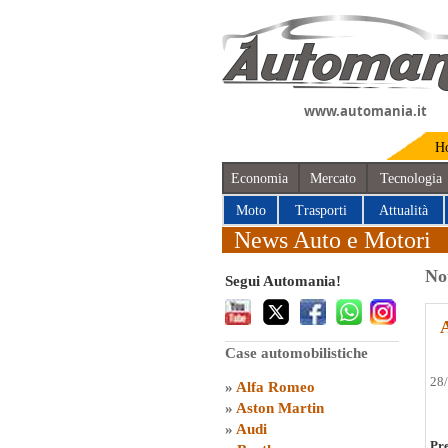
www.automania.it
H
Economia
Mercato
Tecnologia
Moto
Trasporti
Attualità
News Auto e Motori
No
Segui Automania!
A
Case automobilistiche
28
»
Alfa Romeo
»
Aston Martin
»
Audi
Pre