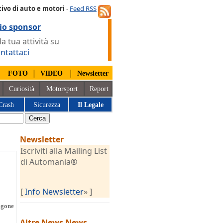
ivo di auto e motori
-
Feed RSS
io sponsor
 tua attività su
ntattaci
|
|
|
FOTO
VIDEO
Newsletter
Curiosità
Motorsport
Report
Crash
Sicurezza
Il Legale
Newsletter
Iscriviti alla Mailing List
di Automania®
[
Info Newsletter
» ]
agone
Altre News
News