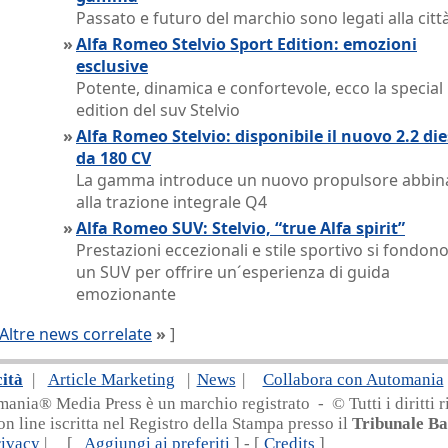
Passato e futuro del marchio sono legati alla citt
»
Alfa Romeo Stelvio Sport Edition: emozioni
esclusive
Potente, dinamica e confortevole, ecco la special
edition del suv Stelvio
»
Alfa Romeo Stelvio: disponibile il nuovo 2.2 die
da 180 CV
La gamma introduce un nuovo propulsore abbin
alla trazione integrale Q4
»
Alfa Romeo SUV: Stelvio, “true Alfa spirit”
Prestazioni eccezionali e stile sportivo si fondono
un SUV per offrire un´esperienza di guida
emozionante
Altre news correlate
»
]
cità
|
Article Marketing
|
News
|
Collabora con Automania
nia® Media Press è un marchio registrato - © Tutti i diritti ri
on line iscritta nel Registro della Stampa presso il
Tribunale Ba
rivacy
| [
Aggiungi ai preferiti
] - [
Credits
]