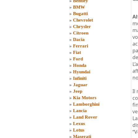
»
Bentley
»
BMW
»
Bugatti
A
»
Chevrolet
mo
»
Chrysler
ma
»
Citroen
vo
»
Dacia
ac
»
Ferrari
pa
»
Fiat
de
»
Ford
L’
»
Honda
af
»
Hyundai
no
»
Infiniti
»
Jaguar
Il
»
Jeep
co
»
Kia Motors
fi
»
Lamborghini
»
Lancia
ve
»
Land Rover
La
»
Lexus
di
»
Lotus
“V
»
Maserati