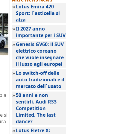
»
Lotus Emira 420
Sport: l´asticella si
alza
»
Il 2027 anno
importante per i SUV
»
Genesis GV60: il SUV
elettrico coreano
che vuole insegnare
il lusso agli europei
»
Lo switch-off delle
auto tradizionali e il
mercato dell´usato
pia
»
50 anni e non
sentirli. Audi RS3
Competition
e si
Limited. The last
ura
dance?
»
Lotus Eletre X: