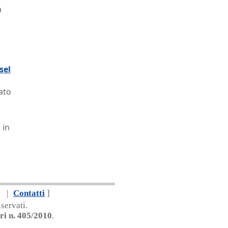
à
sel
ato
 in
|
Contatti
]
servati.
ri n. 405/2010
.