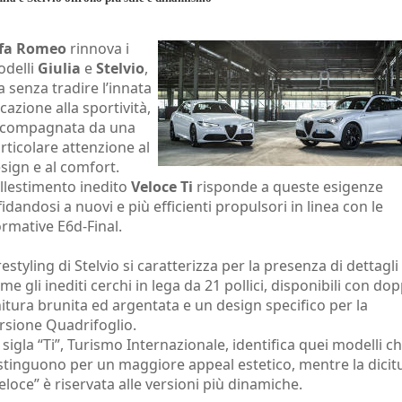
lfa Romeo
rinnova i
delli
Giulia
e
Stelvio
,
 senza tradire l’innata
cazione alla sportività,
compagnata da una
rticolare attenzione al
sign e al comfort.
allestimento inedito
Veloce Ti
risponde a queste esigenze
fidandosi a nuovi e più efficienti propulsori in linea con le
rmative E6d-Final.
 restyling di Stelvio si caratterizza per la presenza di dettagli
me gli inediti cerchi in lega da 21 pollici, disponibili con dop
nitura brunita ed argentata e un design specifico per la
rsione Quadrifoglio.
 sigla “Ti”, Turismo Internazionale, identifica quei modelli ch
stinguono per un maggiore appeal estetico, mentre la dicit
eloce” è riservata alle versioni più dinamiche.