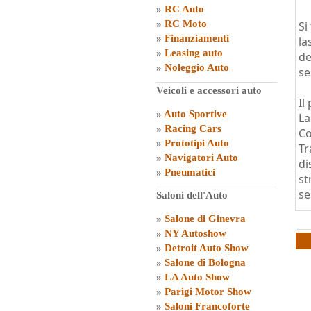
»
RC Auto
»
RC Moto
Si
»
Finanziamenti
la
»
Leasing auto
de
»
Noleggio Auto
se
Veicoli e accessori auto
Il
»
Auto Sportive
La
»
Racing Cars
Co
»
Prototipi Auto
Tr
»
Navigatori Auto
di
»
Pneumatici
st
se
Saloni dell'Auto
»
Salone di Ginevra
»
NY Autoshow
»
Detroit Auto Show
»
Salone di Bologna
»
LA Auto Show
»
Parigi Motor Show
»
Saloni Francoforte