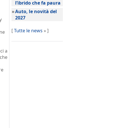
l’ibrido che fa paura
»
Auto, le novità del
2027
y
[
Tutte le news
» ]
nne
ci a
nche
re