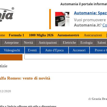
Automania il portale informat
Automania: Spaz
Vuoi promuovere la
Automania.it
?
Co
ome
Formula 1
1000 Miglia 2026
Automotoretrò
Assicurazioni
Anteprime
Novità
Anticipazioni
Elettriche
Ecologia
Saloni
Videogiochi
Eventi
Auto d'Epoca
Accessori
Prove e 
tizie
Alfa Romeo: vento di novità
/12/2020
di
Grazia Dr
lia e Stelvio offrono più stile e dinamismo