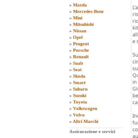
»
Mazda
L’
»
Mercedes-Benz
ri
»
Mini
ri
»
Mitsubishi
ki
»
Nissan
al
»
Opel
e 
»
Peugeot
»
Porsche
Su
»
Renault
ci
»
Saab
su
»
Seat
Qu
»
Skoda
in
»
Smart
Gi
»
Subaru
be
»
Suzuki
ca
»
Toyota
»
Volkswagen
»
Volvo
In
»
Altri Marchi
fu
co
Assicurazione e servizi
a