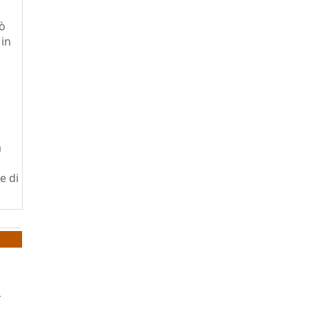
uò
 in
à
e di
a