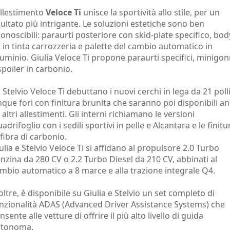
allestimento
Veloce Ti
unisce la sportività allo stile, per un
sultato più intrigante. Le soluzioni estetiche sono ben
conoscibili: paraurti posteriore con skid-plate specifico, bod
t in tinta carrozzeria e palette del cambio automatico in
luminio. Giulia Veloce Ti propone paraurti specifici, minigo
spoiler in carbonio.
 Stelvio Veloce Ti debuttano i nuovi cerchi in lega da 21 polli
nque fori con finitura brunita che saranno poi disponibili a
 altri allestimenti. Gli interni richiamano le versioni
adrifoglio con i sedili sportivi in pelle e Alcantara e le finitu
 fibra di carbonio.
ulia e Stelvio Veloce Ti si affidano al propulsore 2.0 Turbo
nzina da 280 CV o 2.2 Turbo Diesel da 210 CV, abbinati al
mbio automatico a 8 marce e alla trazione integrale Q4.
oltre, è disponibile su Giulia e Stelvio un set completo di
nzionalità ADAS (Advanced Driver Assistance Systems) che
nsente alle vetture di offrire il più alto livello di guida
utonoma.