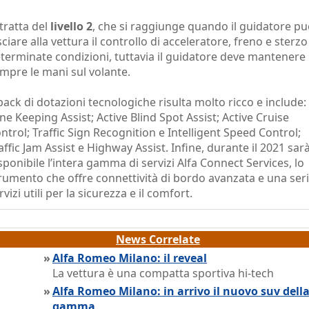
 tratta del
livello 2
, che si raggiunge quando il guidatore p
sciare alla vettura il controllo di acceleratore, freno e sterzo
terminate condizioni, tuttavia il guidatore deve mantenere
mpre le mani sul volante.
 pack di dotazioni tecnologiche risulta molto ricco e include:
ne Keeping Assist; Active Blind Spot Assist; Active Cruise
ntrol; Traffic Sign Recognition e Intelligent Speed Control;
affic Jam Assist e Highway Assist. Infine, durante il 2021 sar
sponibile l’intera gamma di servizi Alfa Connect Services, lo
rumento che offre connettività di bordo avanzata e una seri
rvizi utili per la sicurezza e il comfort.
News Correlate
»
Alfa Romeo Milano: il reveal
La vettura è una compatta sportiva hi-tech
»
Alfa Romeo Milano: in arrivo il nuovo suv dell
gamma