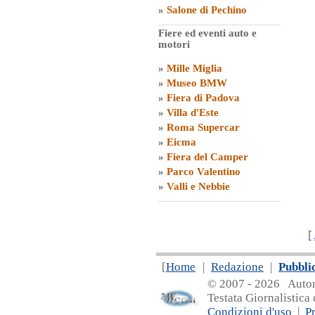
»
Salone di Pechino
Fiere ed eventi auto e
motori
»
Mille Miglia
»
Museo BMW
»
Fiera di Padova
»
Villa d'Este
»
Roma Supercar
»
Eicma
»
Fiera del Camper
»
Parco Valentino
»
Valli e Nebbie
[
[
Home
|
Redazione
|
Pubbli
© 2007 - 20
26 Automa
Testata Giornalistica 
Condizioni d'uso
|
P