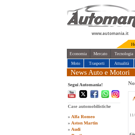
www.automania.it
H
Economia
Mercato
Tecnologia
Moto
Trasporti
Attualità
News Auto e Motori
No
Segui Automania!
Case automobilistiche
11
»
Alfa Romeo
»
Aston Martin
»
Audi
Giu