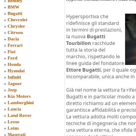
»
Bentley
»
BMW
»
Bugatti
Hypersportiva che
»
Chevrolet
ridefinisce gli standard
»
Chrysler
in termini di prestazioni,
»
Citroen
la nuova
Bugatti
»
Dacia
Tourbillon
racchiude
»
Ferrari
tutta la storia del
»
Fiat
marchio, rispettando le
»
Ford
linee guida del fondatore
»
Honda
Ettore Bugatti
, per il quale 
»
Hyundai
incomparabile, unica anche in 
»
Infiniti
»
Jaguar
Già nel nome la vettura fa rif
»
Jeep
Bugatti e in particolar modo a
»
Kia Motors
diretto richiamo ad un elemen
»
Lamborghini
»
Lancia
garantisce affidabilità e precis
»
Land Rover
La vettura adotta molti compo
»
Lexus
tecniche di ingegneria che no
»
Lotus
una vettura eterna, che sfida 
»
Maserati