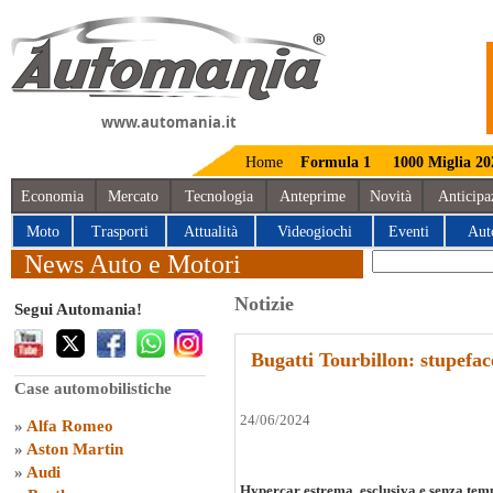
www.automania.it
Home
Formula 1
1000 Miglia 20
Economia
Mercato
Tecnologia
Anteprime
Novità
Anticipa
Moto
Trasporti
Attualità
Videogiochi
Eventi
Aut
News Auto e Motori
Notizie
Segui Automania!
Bugatti Tourbillon: stupefac
Case automobilistiche
24/06/2024
»
Alfa Romeo
»
Aston Martin
»
Audi
Hypercar estrema, esclusiva e senza tem