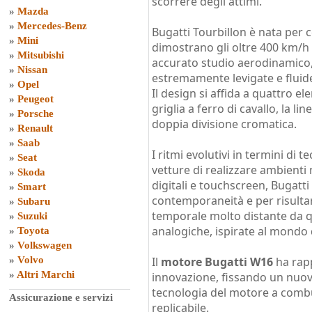
scorrere degli attimi.
»
Mazda
»
Mercedes-Benz
Bugatti Tourbillon è nata per c
»
Mini
dimostrano gli oltre 400 km/h 
»
Mitsubishi
accurato studio aerodinamico,
»
Nissan
estremamente levigate e fluid
»
Opel
Il design si affida a quattro ele
»
Peugeot
griglia a ferro di cavallo, la lin
»
Porsche
doppia divisione cromatica.
»
Renault
»
Saab
I ritmi evolutivi in termini di
»
Seat
vetture di realizzare ambienti
»
Skoda
digitali e touchscreen, Bugatti 
»
Smart
contemporaneità e per risultar
»
Subaru
temporale molto distante da q
»
Suzuki
analogiche, ispirate al mondo 
»
Toyota
»
Volkswagen
»
Volvo
Il
motore Bugatti W16
ha rap
»
Altri Marchi
innovazione, fissando un nuov
tecnologia del motore a comb
Assicurazione e servizi
replicabile.