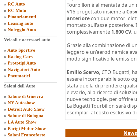
»
RC Auto
Tourbillon è alimentata da un 
»
RC Moto
V16 progettato insieme a
Cos
»
Finanziamenti
anteriore
con due motori elett
»
Leasing auto
montato sull'asse posteriore. I
»
Noleggio Auto
complessivamente
1.800 CV
, 
Veicoli e accessori auto
Grazie alla combinazione di u
»
Auto Sportive
leggero e un’aerodinamica avan
»
Racing Cars
modo significativo le emission
»
Prototipi Auto
»
Navigatori Auto
Emilio Scervo
, CTO Bugatti, ha
»
Pneumatici
essere incomparabile sotto ogn
stata quella di prendere quals
Saloni dell'Auto
elevarlo, alla ricerca di soluzi
»
Salone di Ginevra
nuove tecnologie, per offrire
»
NY Autoshow
La Bugatti Tourbillon sarà disp
»
Detroit Auto Show
esemplari al costo esclusivo di 
»
Salone di Bologna
»
LA Auto Show
»
Parigi Motor Show
News 
»
Saloni Francoforte