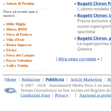
»
Bugatti Chiron Pr
»
Salone di Pechino
L´ultimo modello 
Fiere ed eventi auto e
»
Bugatti Chiron: 
motori
Prezzo esclusivo 
»
Mille Miglia
nuova supersporti
»
Museo BMW
sportività
»
Fiera di Padova
»
Bugatti Chiron, 
»
Villa d'Este
La supersportiva 
»
Roma Supercar
Ginevra
»
Eicma
»
Fiera del Camper
[
Altre news correlate
»
]
»
Parco Valentino
»
Valli e Nebbie
[
Home
|
Redazione
|
Pubblicità
|
Article Marketing
|
N
© 2007 - 20
26 Automania® Media Press è un marchio 
Testata Giornalistica on line iscritta nel Registro d
Condizioni d'uso
|
Privacy
| [
Aggiungi ai prefer