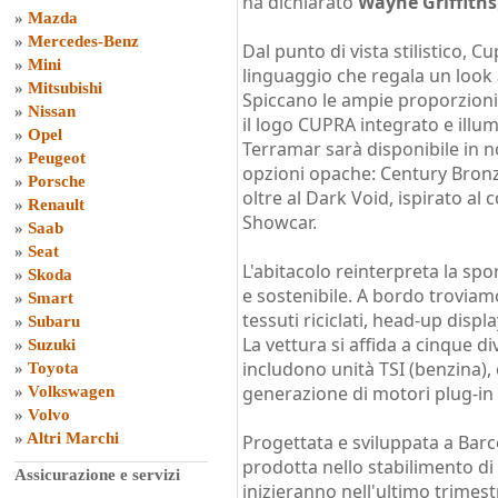
ha dichiarato
Wayne Griffiths
»
Mazda
»
Mercedes-Benz
Dal punto di vista stilistico,
»
Mini
linguaggio che regala un look 
»
Mitsubishi
Spiccano le ampie proporzioni
»
Nissan
il logo CUPRA integrato e illumi
»
Opel
Terramar sarà disponibile in no
»
Peugeot
opzioni opache: Century Bronz
»
Porsche
oltre al Dark Void, ispirato a
»
Renault
Showcar.
»
Saab
»
Seat
L'abitacolo reinterpreta la sp
»
Skoda
e sostenibile. A bordo troviamo
»
Smart
tessuti riciclati, head-up disp
»
Subaru
La vettura si affida a cinque 
»
Suzuki
includono unità TSI (benzina), 
»
Toyota
generazione di motori plug-in
»
Volkswagen
»
Volvo
»
Altri Marchi
Progettata e sviluppata a Barc
prodotta nello stabilimento d
Assicurazione e servizi
inizieranno nell'ultimo trimest