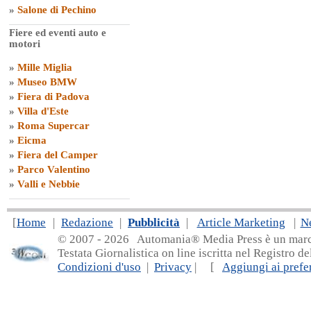
»
Salone di Pechino
Fiere ed eventi auto e
motori
»
Mille Miglia
»
Museo BMW
»
Fiera di Padova
»
Villa d'Este
»
Roma Supercar
»
Eicma
»
Fiera del Camper
»
Parco Valentino
»
Valli e Nebbie
[
Home
|
Redazione
|
Pubblicità
|
Article Marketing
|
N
© 2007 - 20
26 Automania® Media Press è un marchio 
Testata Giornalistica on line iscritta nel Registro d
Condizioni d'uso
|
Privacy
| [
Aggiungi ai prefer