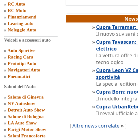
»
RC Auto
»
RC Moto
»
Finanziamenti
News 
»
Leasing auto
»
Cupra Terramar: 
»
Noleggio Auto
Il nuovo suv sarà 
Veicoli e accessori auto
»
Cupra Tavascan: 
elettrico
»
Auto Sportive
La vettura offre d
»
Racing Cars
tecnologico
»
Prototipi Auto
»
Cupra Leon VZ Ca
»
Navigatori Auto
sportività
»
Pneumatici
La special edition
Saloni dell'Auto
»
Cupra Born: nuo
»
Salone di Ginevra
Il modello integra
»
NY Autoshow
»
Cupra UrbanRebel
»
Detroit Auto Show
Il reveal ufficial
»
Salone di Bologna
»
LA Auto Show
[
Altre news correlate
»
]
»
Parigi Motor Show
»
Saloni Francoforte