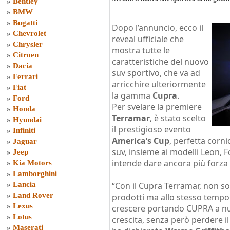
»
Bentley
»
BMW
»
Bugatti
Dopo l’annuncio, ecco il
»
Chevrolet
reveal ufficiale che
»
Chrysler
mostra tutte le
»
Citroen
caratteristiche del nuovo
»
Dacia
suv sportivo, che va ad
»
Ferrari
arricchire ulteriormente
»
Fiat
la gamma
Cupra
.
»
Ford
Per svelare la premiere
»
Honda
Terramar
, è stato scelto
»
Hyundai
il prestigioso evento
»
Infiniti
America’s Cup
, perfetta corni
»
Jaguar
suv, insieme ai modelli Leon, 
»
Jeep
intende dare ancora più forza 
»
Kia Motors
»
Lamborghini
»
Lancia
“Con il Cupra Terramar, non s
»
Land Rover
prodotti ma allo stesso tempo
»
Lexus
crescere portando CUPRA a nuo
»
Lotus
crescita, senza però perdere il 
»
Maserati