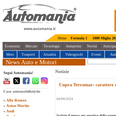
www.automania.it
Home
Formula 1
1000 Miglia 20
Economia
Mercato
Tecnologia
Anteprime
Novità
Anticipa
Moto
Trasporti
Attualità
Videogiochi
Eventi
Aut
News Auto e Motori
Notizie
Segui Automania!
Cupra Terramar: carattere e 
Case automobilistiche
04/09/2024
»
Alfa Romeo
»
Aston Martin
»
Audi
Svelato il nuovo suv sportivo della gam