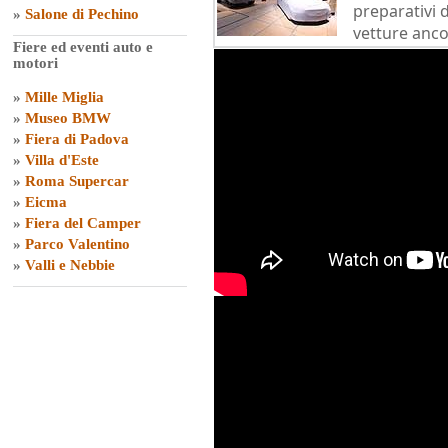
preparativi d
»
Salone di Pechino
vetture anco
Fiere ed eventi auto e
motori
»
Mille Miglia
»
Museo BMW
»
Fiera di Padova
»
Villa d'Este
»
Roma Supercar
»
Eicma
»
Fiera del Camper
»
Parco Valentino
»
Valli e Nebbie