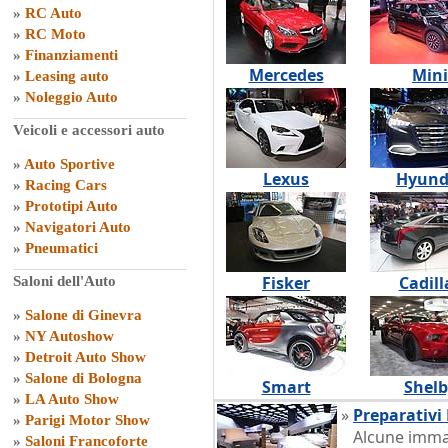
»
RC Auto
»
RC Moto
»
Finanziamenti
Mercedes
Mini
»
Leasing auto
»
Noleggio Auto
Veicoli e accessori auto
»
Auto Sportive
Lexus
Hyund
»
Racing Cars
»
Prototipi Auto
»
Navigatori Auto
»
Pneumatici
Fisker
Cadill
Saloni dell'Auto
»
Salone di Ginevra
»
NY Autoshow
»
Detroit Auto Show
»
Salone di Bologna
Smart
Shelb
»
LA Auto Show
»
Preparativi
»
Parigi Motor Show
Alcune immag
»
Saloni Francoforte