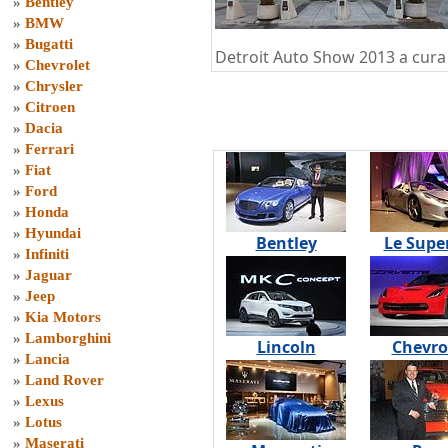
»
Bentley
»
BMW
»
Bugatti
Detroit Auto Show 2013 a cura
»
Chevrolet
»
Chrysler
»
Citroen
»
Dacia
»
Ferrari
»
Fiat
»
Ford
»
Honda
»
Hyundai
Bentley
Le Supe
»
Infiniti
»
Jaguar
»
Jeep
»
Kia Motors
»
Lamborghini
Lincoln
Chevro
»
Lancia
»
Land Rover
»
Lexus
»
Lotus
»
Maserati