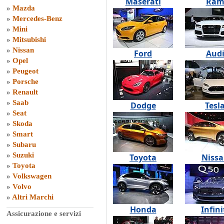
Maserati
Ra
»
Mazda
»
Mercedes-Benz
»
Mini
»
Mitsubishi
»
Nissan
Ford
Aud
»
Opel
»
Peugeot
»
Porsche
»
Renault
»
Saab
Dodge
Tesl
»
Seat
»
Skoda
»
Smart
»
Subaru
»
Suzuki
Toyota
Niss
»
Toyota
»
Volkswagen
»
Volvo
»
Altri Marchi
Honda
Infini
Assicurazione e servizi