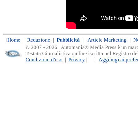
[
Home
|
Redazione
|
Pubblicità
|
Article Marketing
|
N
© 2007 - 20
26 Automania® Media Press è un marchio 
Testata Giornalistica on line iscritta nel Registro d
Condizioni d'uso
|
Privacy
| [
Aggiungi ai prefer