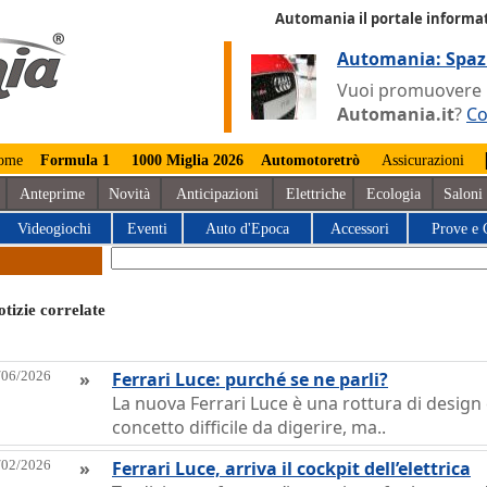
Automania il portale informat
Automania: Spaz
Vuoi promuovere la
Automania.it
?
Co
ome
Formula 1
1000 Miglia 2026
Automotoretrò
Assicurazioni
Anteprime
Novità
Anticipazioni
Elettriche
Ecologia
Saloni
Videogiochi
Eventi
Auto d'Epoca
Accessori
Prove e 
tizie correlate
/06/2026
»
Ferrari Luce: purché se ne parli?
La nuova Ferrari Luce è una rottura di design
concetto difficile da digerire, ma..
/02/2026
»
Ferrari Luce, arriva il cockpit dell’elettrica