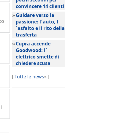
convincere 14 clienti
»
Guidare verso la
to
passione: l´auto, l
´asfalto e il rito della
trasferta
»
Cupra accende
Goodwood: l´
elettrico smette di
chiedere scusa
[
Tutte le news
» ]
i