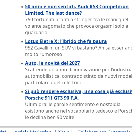
»
50 anni e non sentirli. Audi RS3 Competition
Limited. The last dance?
750 fortunati pronti a stringer fra le mani quel
volante sagomato che provoca orgasmi solo a
guardarlo
»
Lotus Eletre X: l’ibrido che fa paura
952 Cavalli in un SUV vi bastano? Ah sa esser an
molto rumoroso
»
Auto, le novità del 2027
Si attende un anno di innovazione per l’industri
automobilistica, contraddistinto da nuovi modell
particolare quelli elettrici
»
Si può rendere esclusiva, una cosa già esclus
Porsche 911 GT3 90 F.A.
Ultim´ora: le parole sentimento e nostalgia
esistono anche nel vocabolario tedesco e Porsc
le declina ben 90 volte