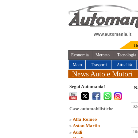
www.automania.it
H
Economia
Mercato
Tecnologia
Moto
Trasporti
Attualità
News Auto e Motori
Segui Automania!
No
02
Case automobilistiche
»
Alfa Romeo
»
Aston Martin
16
»
Audi