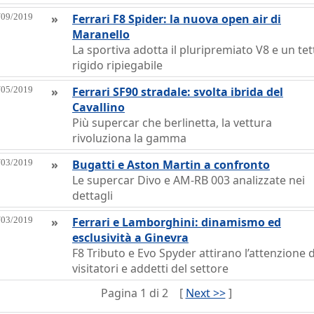
/09/2019
»
Ferrari F8 Spider: la nuova open air di
Maranello
La sportiva adotta il pluripremiato V8 e un tet
rigido ripiegabile
/05/2019
»
Ferrari SF90 stradale: svolta ibrida del
Cavallino
Più supercar che berlinetta, la vettura
rivoluziona la gamma
/03/2019
»
Bugatti e Aston Martin a confronto
Le supercar Divo e AM-RB 003 analizzate nei
dettagli
/03/2019
»
Ferrari e Lamborghini: dinamismo ed
esclusività a Ginevra
F8 Tributo e Evo Spyder attirano l’attenzione d
visitatori e addetti del settore
Pagina 1 di 2
[
Next >>
]