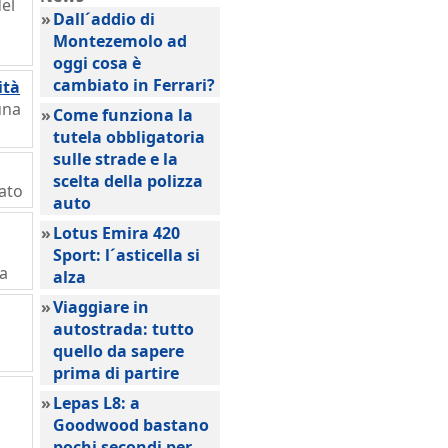
del
»
Dall´addio di
Montezemolo ad
oggi cosa è
cambiato in Ferrari?
ità
una
»
Come funziona la
tutela obbligatoria
sulle strade e la
scelta della polizza
sato
auto
»
Lotus Emira 420
Sport: l´asticella si
za
alza
»
Viaggiare in
autostrada: tutto
quello da sapere
prima di partire
»
Lepas L8: a
Goodwood bastano
pochi secondi per