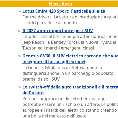
News Auto
»
Lotus Emira 420 Sport: l´asticella si alza
For the drivers. La vettura di produzione a quat
cilindri più veloce al mondo
»
Il 2027 anno importante per i SUV
I modelli che attireranno più attenzioni saranno
Jeep Recon, la Bentley Torcal, la Nuova Hyundai
Tucson ed i marchi emergenti cinesi
»
Genesis GV60: il SUV elettrico coreano che vu
insegnare il lusso agli europei
La Genesis GV60 riesce effettivamente a
distinguersi anche in un parcheggio popolato
oramai da soli SUV
»
Lo switch-off delle auto tradizionali e il merc
dell´usato
Perché comprare un diesel o benzina oggi
potrebbe essere un rischio o un affare. Le politi
europee e i ritardi dell´elettrico stanno creando
una bolla nel mercato dell´usato