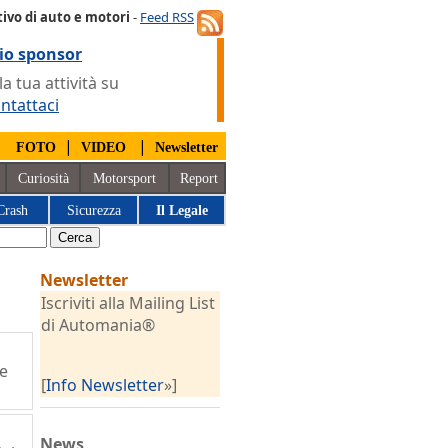
ivo di auto e motori
-
Feed RSS
io sponsor
 tua attività su
ntattaci
|
|
|
FOTO
VIDEO
Newsletter
Curiosità
Motorsport
Report
Crash
Sicurezza
Il Legale
Newsletter
Iscriviti alla Mailing List
di Automania®
 e
[
Info Newsletter
»]
News