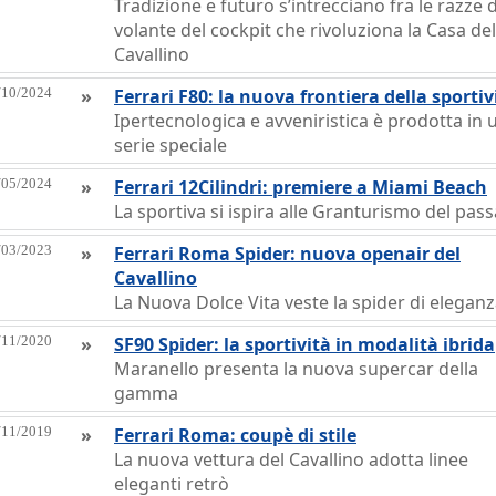
Tradizione e futuro s’intrecciano fra le razze 
volante del cockpit che rivoluziona la Casa del
Cavallino
/10/2024
»
Ferrari F80: la nuova frontiera della sportiv
Ipertecnologica e avveniristica è prodotta in 
serie speciale
/05/2024
»
Ferrari 12Cilindri: premiere a Miami Beach
La sportiva si ispira alle Granturismo del pas
/03/2023
»
Ferrari Roma Spider: nuova openair del
Cavallino
La Nuova Dolce Vita veste la spider di elegan
/11/2020
»
SF90 Spider: la sportività in modalità ibrida
Maranello presenta la nuova supercar della
gamma
/11/2019
»
Ferrari Roma: coupè di stile
La nuova vettura del Cavallino adotta linee
eleganti retrò