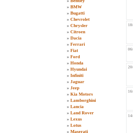
»
Bentley
»
BMW
»
Bugatti
»
Chevrolet
18
»
Chrysler
»
Citroen
»
Dacia
»
Ferrari
06
»
Fiat
»
Ford
»
Honda
20
»
Hyundai
»
Infiniti
»
Jaguar
»
Jeep
16
»
Kia Motors
»
Lamborghini
»
Lancia
»
Land Rover
14
»
Lexus
»
Lotus
»
Maserati