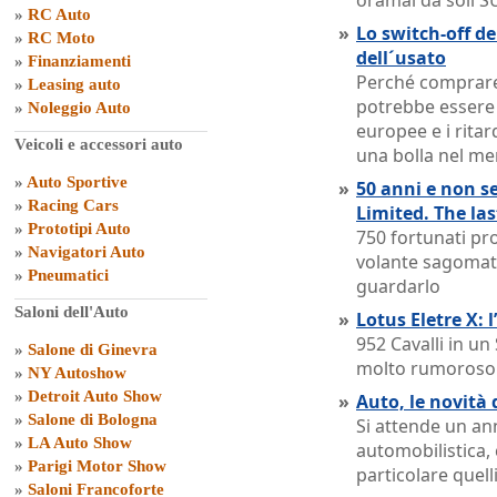
oramai da soli S
»
RC Auto
»
Lo switch-off de
»
RC Moto
dell´usato
»
Finanziamenti
Perché comprare
»
Leasing auto
potrebbe essere u
»
Noleggio Auto
europee e i ritar
Veicoli e accessori auto
una bolla nel me
»
Auto Sportive
»
50 anni e non s
»
Racing Cars
Limited. The la
»
Prototipi Auto
750 fortunati pro
»
Navigatori Auto
volante sagomat
»
Pneumatici
guardarlo
Saloni dell'Auto
»
Lotus Eletre X: 
952 Cavalli in u
»
Salone di Ginevra
molto rumoroso
»
NY Autoshow
»
Detroit Auto Show
»
Auto, le novità 
»
Salone di Bologna
Si attende un ann
»
LA Auto Show
automobilistica,
»
Parigi Motor Show
particolare quelli
»
Saloni Francoforte