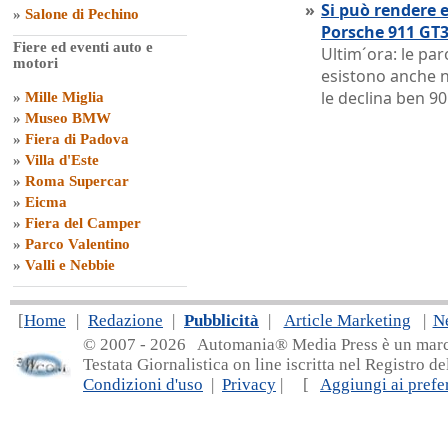
»
Si può rendere e
»
Salone di Pechino
Porsche 911 GT3
Fiere ed eventi auto e
Ultim´ora: le pa
motori
esistono anche n
le declina ben 90
»
Mille Miglia
»
Museo BMW
»
Fiera di Padova
»
Villa d'Este
»
Roma Supercar
»
Eicma
»
Fiera del Camper
»
Parco Valentino
»
Valli e Nebbie
[
Home
|
Redazione
|
Pubblicità
|
Article Marketing
|
N
© 2007 - 20
26 Automania® Media Press è un marchio 
Testata Giornalistica on line iscritta nel Registro d
Condizioni d'uso
|
Privacy
| [
Aggiungi ai prefer