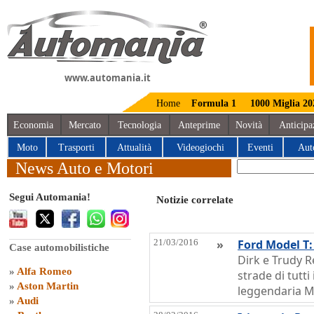
www.automania.it
Home
Formula 1
1000 Miglia 20
Economia
Mercato
Tecnologia
Anteprime
Novità
Anticipa
Moto
Trasporti
Attualità
Videogiochi
Eventi
Aut
News Auto e Motori
Segui Automania!
Notizie correlate
21/03/2016
»
Ford Model T:
Case automobilistiche
Dirk e Trudy 
»
Alfa Romeo
strade di tutti
»
Aston Martin
leggendaria M
»
Audi