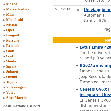
´Osservatorio
»
Mazda
27/07/2013
»
Un viaggio ne
»
Mercedes-Benz
»
Mini
Automania: il l
»
Mitsubishi
Grotta di Zinz
»
Nissan
Pagi
»
Opel
»
Peugeot
Ne
»
Porsche
»
Renault
»
Lotus Emira 420 
»
Saab
For the drivers. 
»
Seat
cilindri più velo
»
Skoda
»
Il 2027 anno im
»
Smart
I modelli che att
»
Subaru
Jeep Recon, la B
»
Suzuki
Tucson ed i marc
»
Toyota
»
Volkswagen
»
Genesis GV60: il
»
Volvo
insegnare il lus
»
Altri Marchi
La Genesis GV60 
distinguersi anc
Assicurazione e servizi