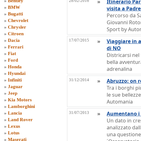
»
Bentley
28/02/2016
»
Itinerario Pa
»
BMW
visita a Padre
»
Bugatti
Percorso da S
»
Chevrolet
Giovanni Roto
»
Chrysler
Sport by Aut
»
Citroen
»
Dacia
17/07/2015
»
Viaggiare in a
»
Ferrari
di NO
»
Fiat
Districarsi ne
»
Ford
bella avventura
»
Honda
adrenalina
»
Hyundai
»
Infiniti
31/12/2014
»
Abruzzo: on r
»
Jaguar
Tra i borghi pi
»
Jeep
le sue bellezze
»
Kia Motors
Automania
»
Lamborghini
31/07/2013
»
Aumentano i v
»
Lancia
»
Land Rover
Un dato in cres
»
Lexus
analizzato dal
»
Lotus
una questione 
»
Maserati