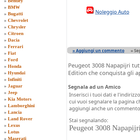
»
Bentley
»
BMW
Noleggio Auto
»
Bugatti
»
Chevrolet
»
Chrysler
»
Citroen
»
Dacia
»
Ferrari
» Aggiungi un commento
» Se
»
Fiat
»
Ford
Peugeot 3008 Napapijri tutt
»
Honda
Edition che conquista gli a
»
Hyundai
»
Infiniti
»
Jaguar
Segnala ad un Amico
»
Jeep
Inserisci i tuoi dati e l'indiri
»
Kia Motors
cui vuoi segnalare la pagina 
»
Lamborghini
aggiungi anche un comment
»
Lancia
»
Land Rover
Stai segnalando:
»
Lexus
Peugeot 3008 Napapijr
»
Lotus
»
Maserati