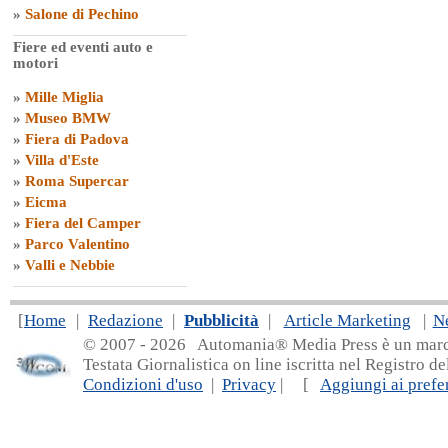
»
Salone di Pechino
Fiere ed eventi auto e
motori
»
Mille Miglia
»
Museo BMW
»
Fiera di Padova
»
Villa d'Este
»
Roma Supercar
»
Eicma
»
Fiera del Camper
»
Parco Valentino
»
Valli e Nebbie
[
Home
|
Redazione
|
Pubblicità
|
Article Marketing
|
N
© 2007 - 20
26 Automania® Media Press è un marchio 
Testata Giornalistica on line iscritta nel Registro d
Condizioni d'uso
|
Privacy
| [
Aggiungi ai prefer