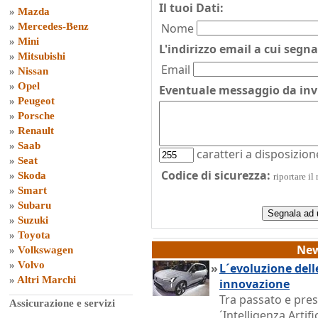
Il tuoi Dati:
»
Mazda
»
Mercedes-Benz
Nome
»
Mini
L'indirizzo email a cui segna
»
Mitsubishi
Email
»
Nissan
»
Opel
Eventuale messaggio da inv
»
Peugeot
»
Porsche
»
Renault
»
Saab
caratteri a disposizion
»
Seat
Codice di sicurezza:
»
Skoda
riportare il 
»
Smart
»
Subaru
»
Suzuki
»
Toyota
New
»
Volkswagen
»
Volvo
»
L´evoluzione dell
»
Altri Marchi
innovazione
Tra passato e pres
Assicurazione e servizi
´Intelligenza Artif