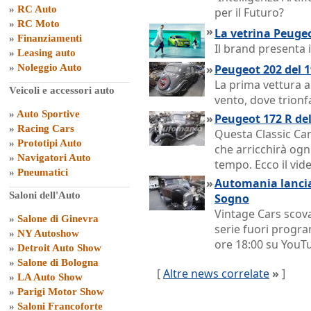
»
RC Auto
per il Futuro?
»
RC Moto
»
La vetrina Peugeo
»
Finanziamenti
Il brand presenta 
»
Leasing auto
»
Noleggio Auto
»
Peugeot 202 del 1
La prima vettura a
Veicoli e accessori auto
vento, dove trion
»
Auto Sportive
»
Peugeot 172 R del
»
Racing Cars
Questa Classic Ca
»
Prototipi Auto
che arricchirà ogn
»
Navigatori Auto
tempo. Ecco il vid
»
Pneumatici
»
Automania lancia
Saloni dell'Auto
Sogno
Vintage Cars scova
»
Salone di Ginevra
serie fuori progr
»
NY Autoshow
ore 18:00 su YouT
»
Detroit Auto Show
»
Salone di Bologna
[
Altre news correlate
»
]
»
LA Auto Show
»
Parigi Motor Show
»
Saloni Francoforte