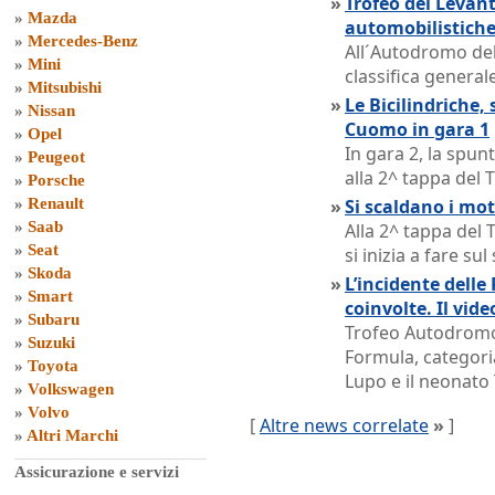
»
Trofeo del Levant
»
Mazda
automobilistich
»
Mercedes-Benz
All´Autodromo del
»
Mini
classifica generale
»
Mitsubishi
»
Le Bicilindriche,
»
Nissan
Cuomo in gara 1
»
Opel
In gara 2, la spun
»
Peugeot
alla 2^ tappa del 
»
Porsche
»
Renault
»
Si scaldano i mot
»
Saab
Alla 2^ tappa del
»
Seat
si inizia a fare sul
»
Skoda
»
L’incidente delle
»
Smart
coinvolte. Il vide
»
Subaru
Trofeo Autodromo 
»
Suzuki
Formula, categori
»
Toyota
Lupo e il neonato
»
Volkswagen
»
Volvo
[
Altre news correlate
»
]
»
Altri Marchi
Assicurazione e servizi