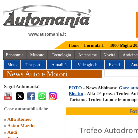
www.automania.it
Home
Formula 1
1000 Miglia 20
Economia
Mercato
Tecnologia
Anteprime
Novità
Anticipa
Moto
Trasporti
Attualità
Videogiochi
Eventi
Aut
News Auto e Motori
Segui Automania!
FOTO
- News Abbinata:
Gare auto
Binetto
- Alla 2^ prova Trofeo Aut
Turismo, Trofeo Lupo e le monop
Case automobilistiche
Fot
»
Alfa Romeo
»
Aston Martin
Trofeo Autodrom
»
Audi