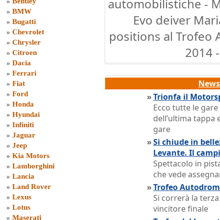
automobilistiche - 
»
Bentley
»
BMW
Evo deiver Mari
»
Bugatti
»
Chevrolet
positions al Trofeo
»
Chrysler
2014 -
»
Citroen
»
Dacia
»
Ferrari
News 
»
Fiat
»
Ford
»
Trionfa il Motors
»
Honda
Ecco tutte le gar
»
Hyundai
dell’ultima tappa ed
»
Infiniti
gare
»
Jaguar
»
Si chiude in bell
»
Jeep
Levante. Il camp
»
Kia Motors
Spettacolo in pist
»
Lamborghini
che vede assegnare
»
Lancia
»
Trofeo Autodromo 
»
Land Rover
Si correrà la terz
»
Lexus
»
Lotus
vincitore finale
»
Maserati