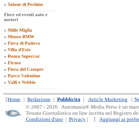
»
Salone di Pechino
Fiere ed eventi auto e
motori
»
Mille Miglia
»
Museo BMW
»
Fiera di Padova
»
Villa d'Este
»
Roma Supercar
»
Eicma
»
Fiera del Camper
»
Parco Valentino
»
Valli e Nebbie
[
Home
|
Redazione
|
Pubblicità
|
Article Marketing
|
N
© 2007 - 20
26 Automania® Media Press è un marchio 
Testata Giornalistica on line iscritta nel Registro d
Condizioni d'uso
|
Privacy
| [
Aggiungi ai prefer