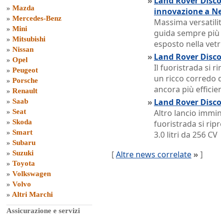
»
Land Rover Disco
»
Mazda
innovazione a N
»
Mercedes-Benz
Massima versatilit
»
Mini
guida sempre più s
»
Mitsubishi
esposto nella vet
»
Nissan
»
Land Rover Discov
»
Opel
Il fuoristrada si 
»
Peugeot
un ricco corredo 
»
Porsche
ancora più efficien
»
Renault
»
Land Rover Disco
»
Saab
»
Seat
Altro lancio immin
»
Skoda
fuoristrada si ri
»
Smart
3.0 litri da 256 CV
»
Subaru
»
Suzuki
[
Altre news correlate
»
]
»
Toyota
»
Volkswagen
»
Volvo
»
Altri Marchi
Assicurazione e servizi