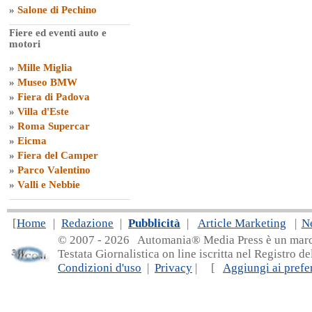
»
Salone di Pechino
Fiere ed eventi auto e
motori
»
Mille Miglia
»
Museo BMW
»
Fiera di Padova
»
Villa d'Este
»
Roma Supercar
»
Eicma
»
Fiera del Camper
»
Parco Valentino
»
Valli e Nebbie
[
Home
|
Redazione
|
Pubblicità
|
Article Marketing
|
N
© 2007 - 20
26 Automania® Media Press è un marchio 
Testata Giornalistica on line iscritta nel Registro d
Condizioni d'uso
|
Privacy
| [
Aggiungi ai prefer