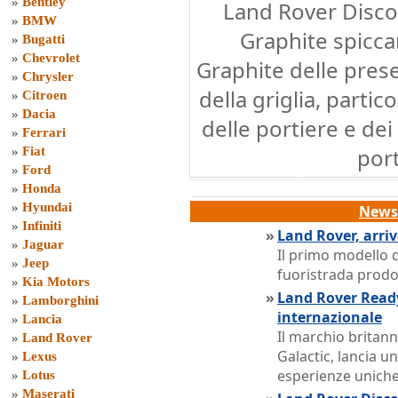
»
Bentley
Land Rover Discov
»
BMW
Graphite spiccan
»
Bugatti
»
Chevrolet
Graphite delle prese
»
Chrysler
della griglia, partic
»
Citroen
»
Dacia
delle portiere e dei
»
Ferrari
port
»
Fiat
»
Ford
»
Honda
»
Hyundai
News 
»
Infiniti
»
Land Rover, arri
»
Jaguar
Il primo modello 
»
Jeep
fuoristrada prodot
»
Kia Motors
»
Land Rover Ready 
»
Lamborghini
internazionale
»
Lancia
Il marchio britann
»
Land Rover
Galactic, lancia u
»
Lexus
esperienze unich
»
Lotus
»
Maserati