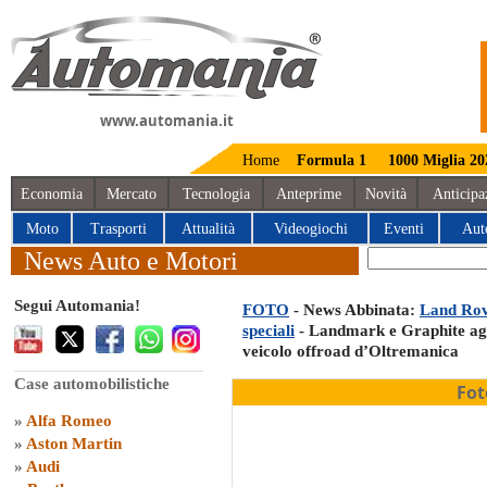
www.automania.it
Home
Formula 1
1000 Miglia 20
Economia
Mercato
Tecnologia
Anteprime
Novità
Anticipa
Moto
Trasporti
Attualità
Videogiochi
Eventi
Aut
News Auto e Motori
Segui Automania!
FOTO
- News Abbinata:
Land Rove
speciali
- Landmark e Graphite aggi
veicolo offroad d’Oltremanica
Case automobilistiche
Fot
»
Alfa Romeo
»
Aston Martin
»
Audi