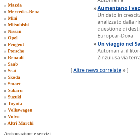
Automania
»
Mazda
»
Aumentano i vaca
»
Mercedes-Benz
Un dato in crescita
»
Mini
analizzato dalla r
»
Mitsubishi
questione di desti
»
Nissan
Europcar-Doxa
»
Opel
»
Un viaggio nel S
»
Peugeot
Automania: il lito
»
Porsche
Zinzulusa via terr
»
Renault
»
Saab
[
Altre news correlate
»
]
»
Seat
»
Skoda
»
Smart
»
Subaru
»
Suzuki
»
Toyota
»
Volkswagen
»
Volvo
»
Altri Marchi
Assicurazione e servizi