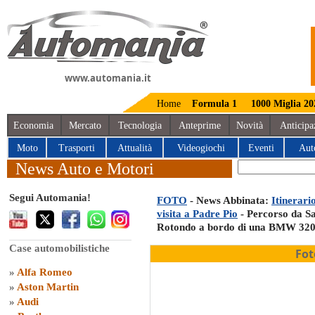
www.automania.it
Home
Formula 1
1000 Miglia 20
Economia
Mercato
Tecnologia
Anteprime
Novità
Anticipa
Moto
Trasporti
Attualità
Videogiochi
Eventi
Aut
News Auto e Motori
Segui Automania!
FOTO
- News Abbinata:
Itinerari
visita a Padre Pio
- Percorso da S
Rotondo a bordo di una BMW 320
Case automobilistiche
Fot
»
Alfa Romeo
»
Aston Martin
»
Audi