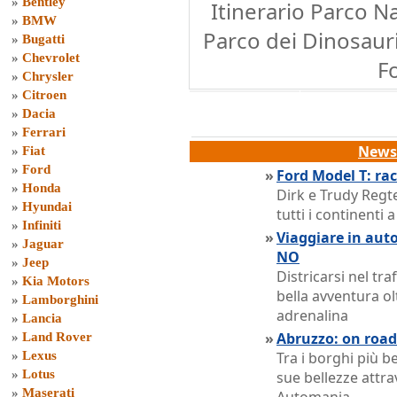
»
Bentley
Itinerario Parco N
»
BMW
Parco dei Dinosauri
»
Bugatti
»
Chevrolet
F
»
Chrysler
»
Citroen
»
Dacia
»
Ferrari
News 
»
Fiat
»
Ford
»
Ford Model T: ra
»
Honda
Dirk e Trudy Regt
»
Hyundai
tutti i continenti
»
Infiniti
»
Viaggiare in auto
»
Jaguar
NO
»
Jeep
Districarsi nel tr
»
Kia Motors
bella avventura ol
»
Lamborghini
adrenalina
»
Lancia
»
Abruzzo: on road 
»
Land Rover
»
Lexus
Tra i borghi più be
»
Lotus
sue bellezze attra
»
Maserati