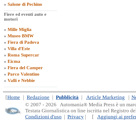
»
Salone di Pechino
Fiere ed eventi auto e
motori
»
Mille Miglia
»
Museo BMW
»
Fiera di Padova
»
Villa d'Este
»
Roma Supercar
»
Eicma
»
Fiera del Camper
»
Parco Valentino
»
Valli e Nebbie
[
Home
|
Redazione
|
Pubblicità
|
Article Marketing
|
N
© 2007 - 20
26 Automania® Media Press è un marchio 
Testata Giornalistica on line iscritta nel Registro d
Condizioni d'uso
|
Privacy
| [
Aggiungi ai prefer