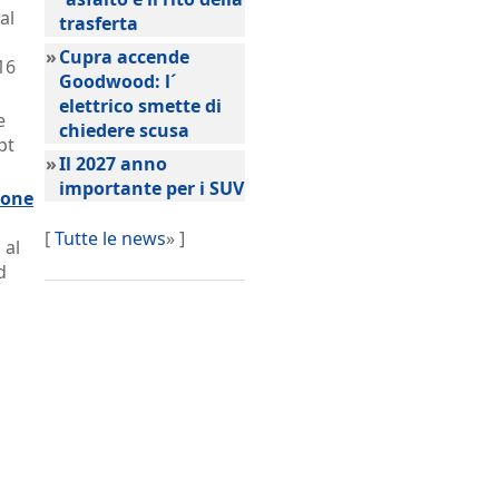
al
trasferta
»
Cupra accende
16
Goodwood: l´
elettrico smette di
e
chiedere scusa
pt
»
Il 2027 anno
importante per i SUV
ione
[
Tutte le news
» ]
 al
d