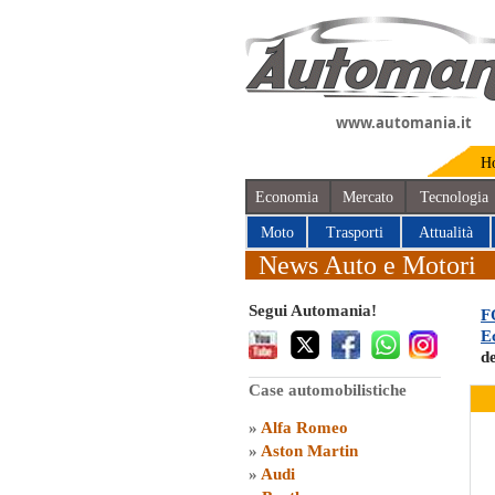
www.automania.it
H
Economia
Mercato
Tecnologia
Moto
Trasporti
Attualità
News Auto e Motori
Segui Automania!
F
Ec
d
Case automobilistiche
»
Alfa Romeo
»
Aston Martin
»
Audi