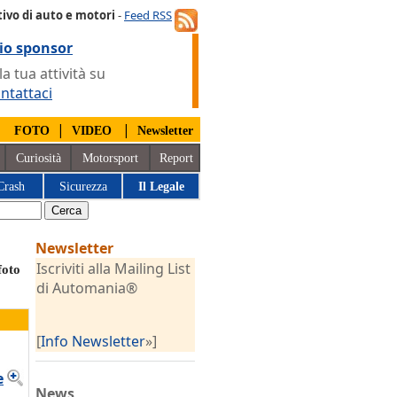
ivo di auto e motori
-
Feed RSS
io sponsor
 tua attività su
ntattaci
|
|
|
FOTO
VIDEO
Newsletter
Curiosità
Motorsport
Report
Crash
Sicurezza
Il Legale
Newsletter
Iscriviti alla Mailing List
foto
di Automania®
[
Info Newsletter
»]
e
News