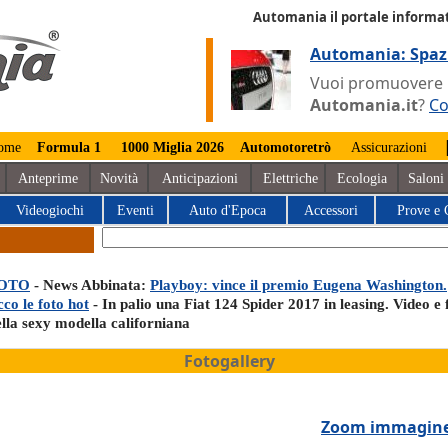
Automania il portale informat
Automania: Spaz
Vuoi promuovere la
Automania.it
?
Co
ome
Formula 1
1000 Miglia 2026
Automotoretrò
Assicurazioni
Anteprime
Novità
Anticipazioni
Elettriche
Ecologia
Saloni
Videogiochi
Eventi
Auto d'Epoca
Accessori
Prove e 
OTO
- News Abbinata:
Playboy: vince il premio Eugena Washington.
co le foto hot
- In palio una Fiat 124 Spider 2017 in leasing. Video e 
ella sexy modella californiana
Fotogallery
Zoom immagin