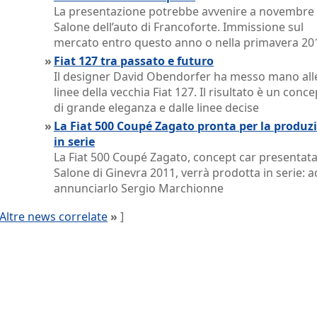
La presentazione potrebbe avvenire a novembre 
Salone dell’auto di Francoforte. Immissione sul
mercato entro questo anno o nella primavera 20
»
Fiat 127 tra passato e futuro
Il designer David Obendorfer ha messo mano all
linee della vecchia Fiat 127. Il risultato è un conce
di grande eleganza e dalle linee decise
»
La Fiat 500 Coupé Zagato pronta per la produz
in serie
La Fiat 500 Coupé Zagato, concept car presentata
Salone di Ginevra 2011, verrà prodotta in serie: a
annunciarlo Sergio Marchionne
Altre news correlate
»
]