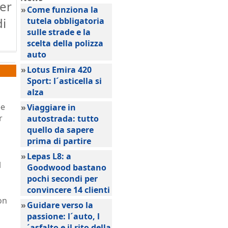
der
»
Come funziona la
di
tutela obbligatoria
sulle strade e la
scelta della polizza
auto
»
Lotus Emira 420
Sport: l´asticella si
alza
ee
»
Viaggiare in
r
autostrada: tutto
quello da sapere
prima di partire
»
Lepas L8: a
l
Goodwood bastano
pochi secondi per
convincere 14 clienti
on
»
Guidare verso la
passione: l´auto, l
´asfalto e il rito della