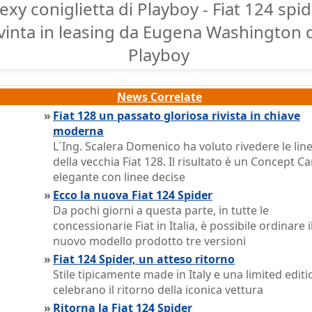
exy coniglietta di Playboy - Fiat 124 spi
vinta in leasing da Eugena Washington 
Playboy
News Correlate
»
Fiat 128 un passato gloriosa rivista in chiave
moderna
L´Ing. Scalera Domenico ha voluto rivedere le lin
della vecchia Fiat 128. Il risultato è un Concept Ca
elegante con linee decise
»
Ecco la nuova Fiat 124 Spider
Da pochi giorni a questa parte, in tutte le
concessionarie Fiat in Italia, è possibile ordinare i
nuovo modello prodotto tre versioni
»
Fiat 124 Spider, un atteso ritorno
Stile tipicamente made in Italy e una limited editi
celebrano il ritorno della iconica vettura
»
Ritorna la Fiat 124 Spider