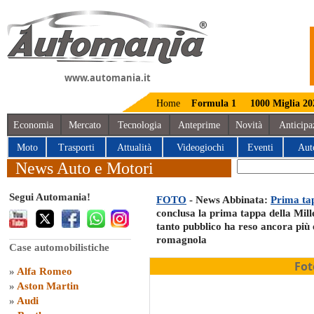
www.automania.it
Home
Formula 1
1000 Miglia 20
Economia
Mercato
Tecnologia
Anteprime
Novità
Anticipa
Moto
Trasporti
Attualità
Videogiochi
Eventi
Aut
News Auto e Motori
Segui Automania!
FOTO
- News Abbinata:
Prima tap
conclusa la prima tappa della Mill
tanto pubblico ha reso ancora più 
romagnola
Case automobilistiche
Fot
»
Alfa Romeo
»
Aston Martin
»
Audi