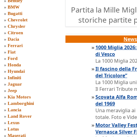
»
Bentley
»
BMW
Partita la Mille Mig
»
Bugatti
storiche partite 
»
Chevrolet
»
Chrysler
»
Citroen
News 
»
Dacia
»
Ferrari
»
1000 Miglia 2026
»
Fiat
di Vesco
»
Ford
La 1000 Miglia 202
»
Honda
»
Il fascino della 
»
Hyundai
del Tricolore”
»
Infiniti
La 1000 Miglia uni
»
Jaguar
Il Ferrari Tribute
»
Jeep
»
Scovata Alfa Rom
»
Kia Motors
del 1969
»
Lamborghini
Una meraviglia ai
»
Lancia
»
Land Rover
totale. Foto e Vi
»
Lexus
»
Motor Valley Fes
»
Lotus
Vernasca Silver F
»
Maserati