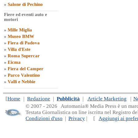
»
Salone di Pechino
Fiere ed eventi auto e
motori
»
Mille Miglia
»
Museo BMW
»
Fiera di Padova
»
Villa d'Este
»
Roma Supercar
»
Eicma
»
Fiera del Camper
»
Parco Valentino
»
Valli e Nebbie
[
Home
|
Redazione
|
Pubblicità
|
Article Marketing
|
N
© 2007 - 20
26 Automania® Media Press è un marchio 
Testata Giornalistica on line iscritta nel Registro d
Condizioni d'uso
|
Privacy
| [
Aggiungi ai prefer