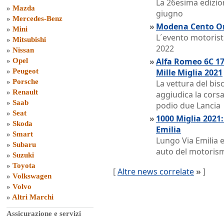
La 26esima edizio
»
Mazda
giugno
»
Mercedes-Benz
»
Modena Cento Ore
»
Mini
L´evento motoris
»
Mitsubishi
2022
»
Nissan
»
Alfa Romeo 6C 17
»
Opel
»
Peugeot
Mille Miglia 2021
»
Porsche
La vettura del bis
»
Renault
aggiudica la corsa
»
Saab
podio due Lancia
»
Seat
»
1000 Miglia 2021:
»
Skoda
Emilia
»
Smart
Lungo Via Emilia e
»
Subaru
auto del motorism
»
Suzuki
»
Toyota
[
Altre news correlate
»
]
»
Volkswagen
»
Volvo
»
Altri Marchi
Assicurazione e servizi