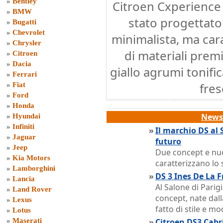
»
Bentley
Citroen Cxperience 
»
BMW
stato progettato
»
Bugatti
»
Chevrolet
minimalista, ma cara
»
Chrysler
di materiali prem
»
Citroen
»
Dacia
giallo agrumi tonifi
»
Ferrari
fres
»
Fiat
»
Ford
»
Honda
News 
»
Hyundai
»
Infiniti
»
Il marchio DS al 
»
Jaguar
futuro
»
Jeep
Due concept e nuov
»
Kia Motors
caratterizzano lo
»
Lamborghini
»
DS 3 Ines De La F
»
Lancia
Al Salone di Parig
»
Land Rover
concept, nate dall
»
Lexus
fatto di stile e m
»
Lotus
»
Maserati
»
Citroen DS3 Cabri