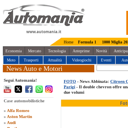
www.automania.it
Home
Formula 1
1000 Miglia 20
Economia
Mercato
Tecnologia
Anteprime
Novità
Anticipa
Moto
Trasporti
Attualità
Videogiochi
Eventi
Aut
News Auto e Motori
Segui Automania!
FOTO
- News Abbinata:
Citroen C
Parigi
- Il double chevron offre un
due volumi
Case automobilistiche
Fot
»
Alfa Romeo
»
Aston Martin
»
Audi