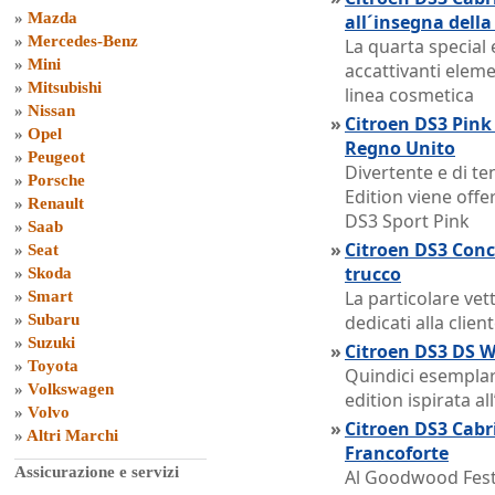
»
Mazda
all´insegna della
»
Mercedes-Benz
La quarta special
»
Mini
accattivanti eleme
»
Mitsubishi
linea cosmetica
»
Nissan
»
Citroen DS3 Pink 
»
Opel
Regno Unito
»
Peugeot
Divertente e di te
»
Porsche
Edition viene offe
»
Renault
DS3 Sport Pink
»
Saab
»
Citroen DS3 Conce
»
Seat
trucco
»
Skoda
La particolare ve
»
Smart
»
Subaru
dedicati alla clie
»
Suzuki
»
Citroen DS3 DS Wo
»
Toyota
Quindici esemplari 
»
Volkswagen
edition ispirata al
»
Volvo
»
Citroen DS3 Cab
»
Altri Marchi
Francoforte
Assicurazione e servizi
Al Goodwood Festi