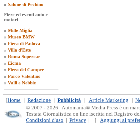
»
Salone di Pechino
Fiere ed eventi auto e
motori
»
Mille Miglia
»
Museo BMW
»
Fiera di Padova
»
Villa d'Este
»
Roma Supercar
»
Eicma
»
Fiera del Camper
»
Parco Valentino
»
Valli e Nebbie
[
Home
|
Redazione
|
Pubblicità
|
Article Marketing
|
N
© 2007 - 20
26 Automania® Media Press è un marchio 
Testata Giornalistica on line iscritta nel Registro d
Condizioni d'uso
|
Privacy
| [
Aggiungi ai prefer