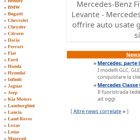
»
Bentley
Mercedes-Benz Fir
»
BMW
Levante - Mercedes
»
Bugatti
»
Chevrolet
offrire auto usate 
»
Chrysler
s
»
Citroen
»
Dacia
»
Ferrari
»
Fiat
News 
»
Ford
»
Mercedes: parte l
»
Honda
I modelli GLC, GL
»
Hyundai
conquistare la clie
»
Infiniti
»
Mercedes Classe 
»
Jaguar
Il fuoristrada ted
»
Jeep
ad oggi
»
Kia Motors
»
Lamborghini
[
Altre news correlate
»
]
»
Lancia
»
Land Rover
»
Lexus
»
Lotus
»
Maserati