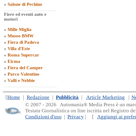
»
Salone di Pechino
Fiere ed eventi auto e
motori
»
Mille Miglia
»
Museo BMW
»
Fiera di Padova
»
Villa d'Este
»
Roma Supercar
»
Eicma
»
Fiera del Camper
»
Parco Valentino
»
Valli e Nebbie
[
Home
|
Redazione
|
Pubblicità
|
Article Marketing
|
N
© 2007 - 20
26 Automania® Media Press è un marchio 
Testata Giornalistica on line iscritta nel Registro d
Condizioni d'uso
|
Privacy
| [
Aggiungi ai prefer