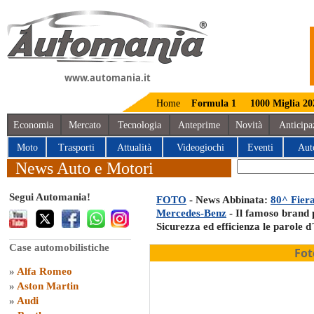
www.automania.it
Home
Formula 1
1000 Miglia 20
Economia
Mercato
Tecnologia
Anteprime
Novità
Anticipa
Moto
Trasporti
Attualità
Videogiochi
Eventi
Aut
News Auto e Motori
Segui Automania!
FOTO
- News Abbinata:
80^ Fiera
Mercedes-Benz
- Il famoso brand p
Sicurezza ed efficienza le parole d
Case automobilistiche
Fot
»
Alfa Romeo
»
Aston Martin
»
Audi